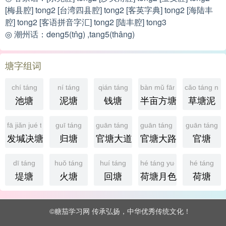
[梅县腔] tong2 [台湾四县腔] tong2 [客英字典] tong2 [海陆丰
腔] tong2 [客语拼音字汇] tong2 [陆丰腔] tong3
◎ 潮州话：deng5(tn̂g) ,tang5(thâng)
塘字组词
chí táng
ní táng
qián táng
bàn mǔ fāng táng
cǎo táng ní
池塘
泥塘
钱塘
半亩方塘
草塘泥
fā jiǎn jué táng
guī táng
guān táng dà dào
guān táng dà lù
guān táng
发堿决塘
归塘
官塘大道
官塘大路
官塘
dī táng
huǒ táng
huí táng
hé táng yuè sè
hé táng
堤塘
火塘
回塘
荷塘月色
荷塘
©糖茄学习网 传承弘扬，中华优秀传统文化！