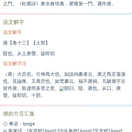
之門。《杜甫詩》衆水會培萬，瞿塘第一門。通作唐。
说文解字
说文解字
塘【卷十三】【土部】
隄也。从土唐聲。徒郎切
说文解字注
（唐）大言也。引伸爲大也。如說尙書者云。唐之爲言蕩蕩
也。見論衡。又爲空也。如梵書云。福不唐捐。凡陂塘字古
皆作唐。取虚而多受之意。
部曰。隄、唐也。从口。庚
聲。徒郎切。十部。
塘的方言汇集
◎ 粤语：tong4
◎ 客家话：[东莞腔] tong2 [沙头角腔] tong2 [宝安腔] tong2