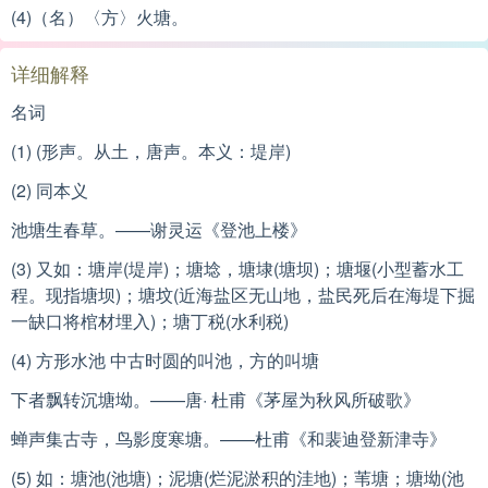
(4)（名）〈方〉火塘。
详细解释
名词
(1) (形声。从土，唐声。本义：堤岸)
(2) 同本义
池塘生春草。——谢灵运《登池上楼》
(3) 又如：塘岸(堤岸)；塘埝，塘埭(塘坝)；塘堰(小型蓄水工
程。现指塘坝)；塘坟(近海盐区无山地，盐民死后在海堤下掘
一缺口将棺材埋入)；塘丁税(水利税)
(4) 方形水池 中古时圆的叫池，方的叫塘
下者飘转沉塘坳。——唐· 杜甫《茅屋为秋风所破歌》
蝉声集古寺，鸟影度寒塘。——杜甫《和裴迪登新津寺》
(5) 如：塘池(池塘)；泥塘(烂泥淤积的洼地)；苇塘；塘坳(池