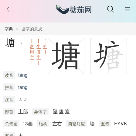
字典
塘字的意思
塘
[
[
[
塘
常
生
姓
用
僻
]
字
字
]
]
táng
读音
tang
拼音
ㄊㄤˊ
注音
土部
䧜
唐
溏
部首
异体字
13画
左右
塘
FYVK
总笔画
结构
简繁对应
五笔
土
五行