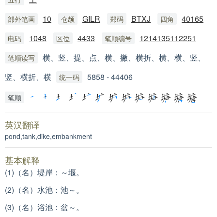
10
GILR
BTXJ
40165
部外笔画
仓颉
郑码
四角
1048
4433
1214135112251
电码
区位
笔顺编号
横、竖、提、点、横、撇、横折、横、横、竖、
笔顺读写
竖、横折、横
5858 - 44406
统一码
笔顺
英汉翻译
pond,tank,dike,embankment
基本解释
(1)（名）堤岸：
～堰。
(2)（名）水池：
池～。
(3)（名）浴池：
盆～。