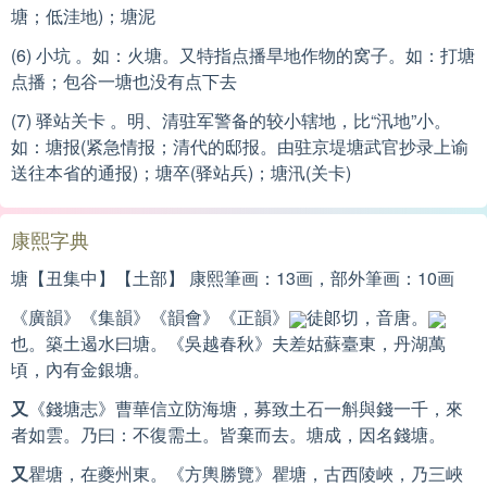
塘；低洼地)；塘泥
(6) 小坑 。如：火塘。又特指点播旱地作物的窝子。如：打塘
点播；包谷一塘也没有点下去
(7) 驿站关卡 。明、清驻军警备的较小辖地，比“汛地”小。
如：塘报(紧急情报；清代的邸报。由驻京堤塘武官抄录上谕
送往本省的通报)；塘卒(驿站兵)；塘汛(关卡)
康熙字典
塘【丑集中】【土部】 康熙筆画：13画，部外筆画：10画
《廣韻》《集韻》《韻會》《正韻》
徒郞切，音唐。
也。築土遏水曰塘。《吳越春秋》夫差姑蘇臺東，丹湖萬
頃，內有金銀塘。
又
《錢塘志》曹華信立防海塘，募致土石一斛與錢一千，來
者如雲。乃曰：不復需土。皆棄而去。塘成，因名錢塘。
又
瞿塘，在夔州東。《方輿勝覽》瞿塘，古西陵峽，乃三峽