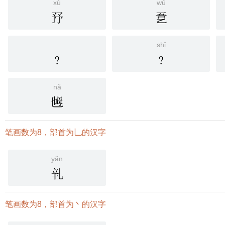
xù
wú
㐨
㐚
shǐ
?
?
nǎ
乸
笔画数为8，部首为乚的汉字
yǎn
乵
笔画数为8，部首为丶的汉字