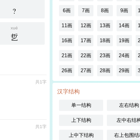
?
6画
7画
8画
9画
11画
12画
13画
14画
xué
乴
16画
17画
18画
19画
21画
22画
23画
24画
26画
27画
28画
29画
共1字
汉字结构
单一结构
左右结构
上下结构
左中右结
共1字
上中下结构
右上包围结