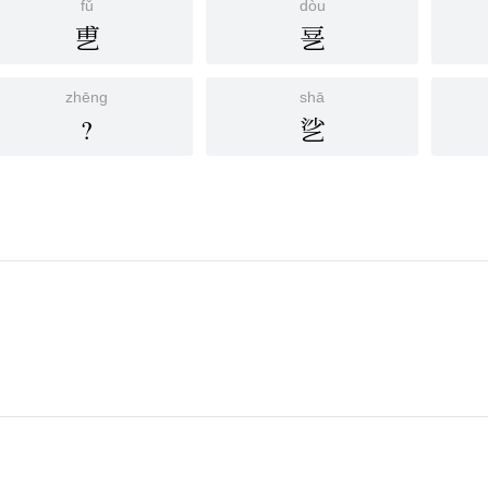
fǔ
dòu
乶
㐙
zhēng
shā
?
乷