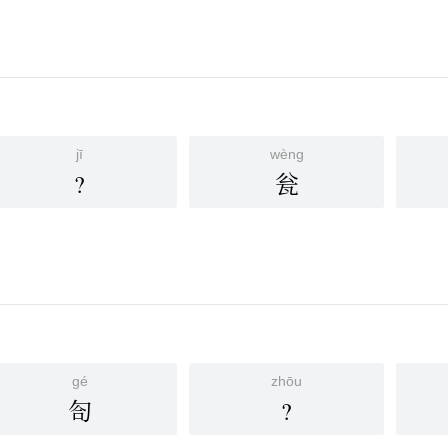
jī
wèng
?
瓮
gé
zhōu
匌
?