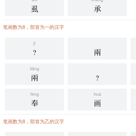
虱
承
笔画数为8，部首为一的汉字
jī
?
兩
liǎng
兩
?
fèng
huà
奉
画
笔画数为8，部首为乙的汉字