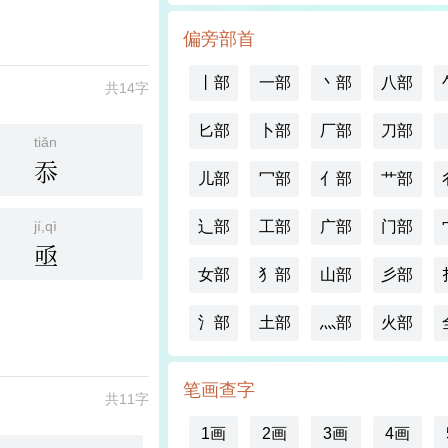
偏旁部首
丨部
一部
丶部
八部
共14字
匕部
卜部
厂部
刀部
tiǎn
忝
儿部
冖部
亻部
艹部
jí,qì
辶部
工部
广部
门部
亟
女部
犭部
山部
彡部
氵部
土部
灬部
火部
笔画查字
共11字
1画
2画
3画
4画