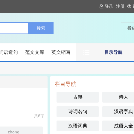
登录
注册
投
词语造句
范文文库
英文缩写
目录导航
栏目导航
古籍
诗人
诗词名句
汉语字典
共6字
汉语词典
成语大全
zhōng