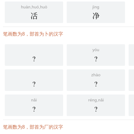
huàn,huó,huò
jìng
㓉
净
笔画数为8，部首为卜的汉字
yóu
?
?
zhào
?
?
nǎi
réng,nǎi
?
?
笔画数为8，部首为厂的汉字