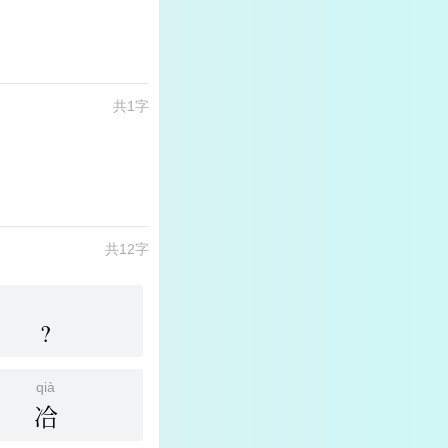
共1字
共12字
?
qià
冾