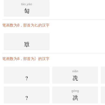
táo,yáo
匋
笔画数为8，部首为匕的汉字
㔬
笔画数为8，部首为冫的汉字
xiǎn
?
冼
gòng
?
㓋