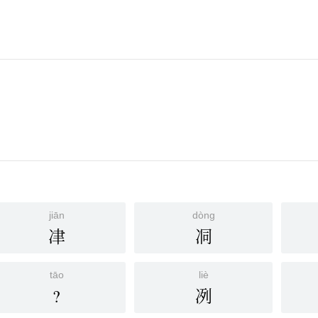
jiān
dòng
冿
㓊
tāo
liè
?
冽