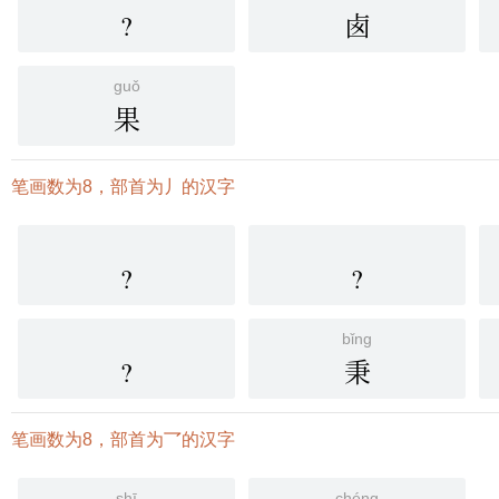
?
卥
guǒ
果
笔画数为8，部首为丿的汉字
?
?
bǐng
?
秉
笔画数为8，部首为乛的汉字
shī
chéng