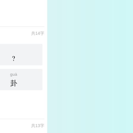
共14字
?
guà
卦
共13字