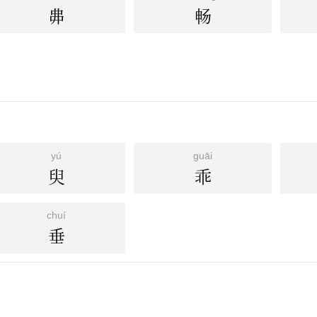
丳
畅
yú
guāi
臾
乖
chuí
垂