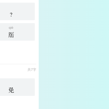
?
qiè
厒
共7字
免