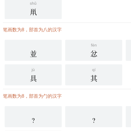
shǔ
鼡
笔画数为8，部首为八的汉字
fèn
並
忿
jù
qí
具
其
笔画数为8，部首为勹的汉字
?
?