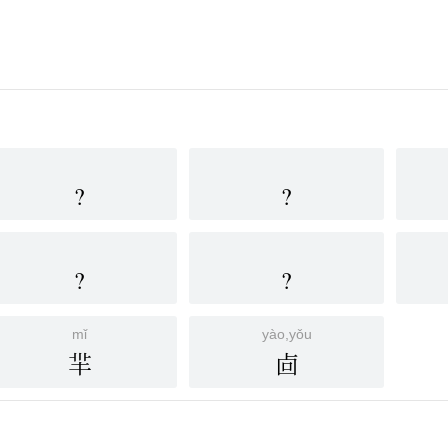
?
?
?
?
mǐ
yào,yǒu
羋
㔽