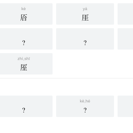
kè
yá
㕉
厓
?
?
zhì,shī
厔
kè,hé
?
?