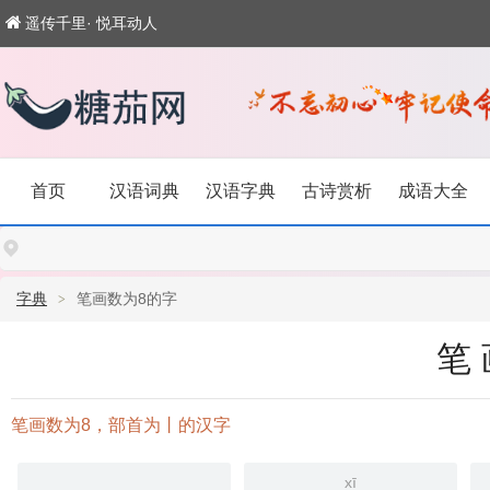
遥传千里· 悦耳动人
首页
汉语词典
汉语字典
古诗赏析
成语大全
字典
笔画数为8的字
笔
笔画数为8，部首为丨的汉字
xī