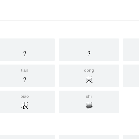
?
?
tiǎn
dōng
?
東
biǎo
shì
表
事