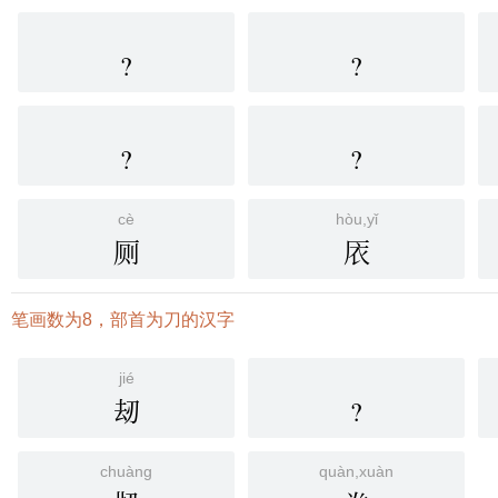
?
?
?
?
cè
hòu,yǐ
厕
㕈
笔画数为8，部首为刀的汉字
jié
刼
?
chuàng
quàn,xuàn