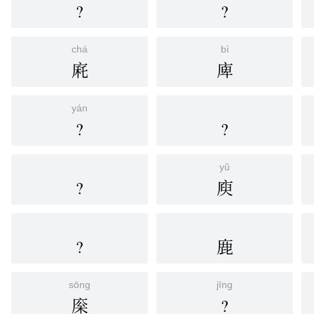
?
?
chá
bì
㢉
庳
yán
?
?
yǔ
?
庾
?
鹿
sōng
jīng
庺
?