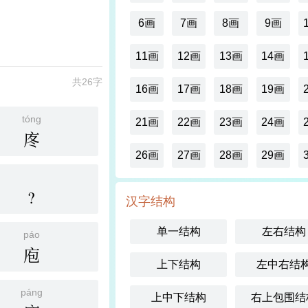
6画
7画
8画
9画
11画
12画
13画
14画
共26字
16画
17画
18画
19画
tóng
21画
22画
23画
24画
庝
26画
27画
28画
29画
?
汉字结构
单一结构
左右结构
páo
庖
上下结构
左中右结
páng
上中下结构
右上包围结