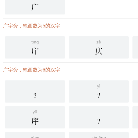
广
广字旁，笔画数为5的汉字
tīng
zè
庁
庂
广字旁，笔画数为6的汉字
yì
?
?
yǔ
㡰
?
qìng
zhuāng