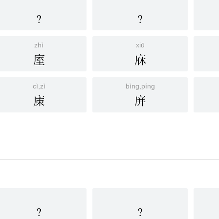
?
?
zhì
xiū
庢
庥
cì,zì
bìng,píng
㢀
庰
?
?