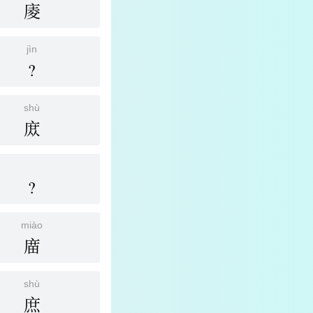
庱
jìn
?
shù
庻
?
miào
庿
shù
庶