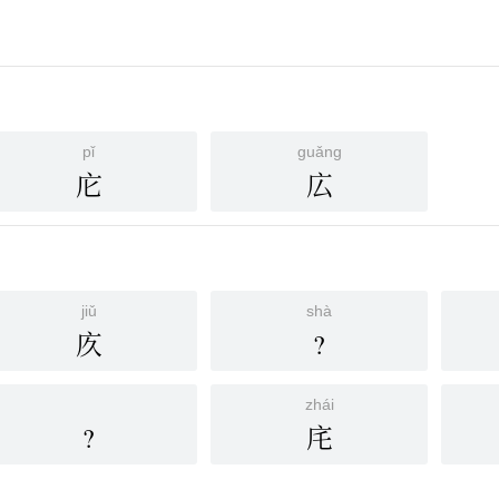
pǐ
guǎng
庀
広
jiǔ
shà
㡱
?
zhái
?
㡯