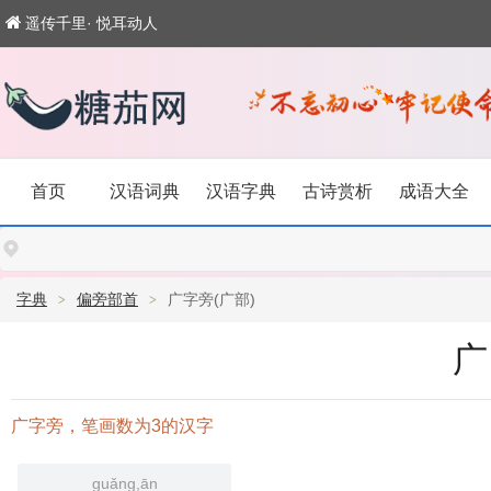
遥传千里· 悦耳动人
首页
汉语词典
汉语字典
古诗赏析
成语大全
字典
偏旁部首
广字旁(广部)
广
广字旁，笔画数为3的汉字
guǎng,ān