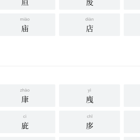
㡺
废
miào
diàn
庙
店
zhào
yì
㡽
㡼
cì
chǐ
庛
㢁