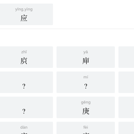
yīng,yìng
应
zhǐ
yā
㡶
庘
mí
?
?
gēng
?
庚
dàn
fèi