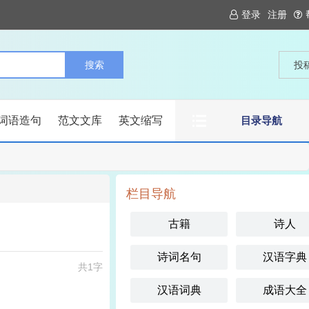
登录
注册
投
词语造句
范文文库
英文缩写
目录导航
栏目导航
古籍
诗人
诗词名句
汉语字典
共1字
汉语词典
成语大全