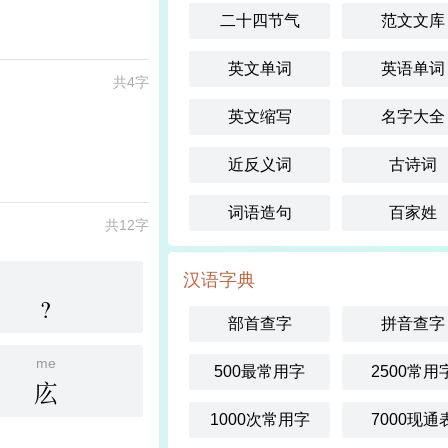
二十四节气
范文文库
英文单词
英语单词
共4字
英文缩写
名字大全
近反义词
古诗词
词语造句
百家姓
共12字
汉语字典
?
部首查字
拼音查字
me
500最常用字
2500常用
庅
1000次常用字
7000现通