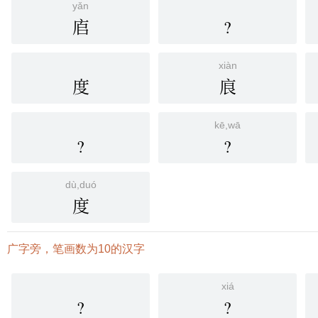
yǎn
㢂
?
xiàn
度
㡾
kē,wā
?
?
dù,duó
度
广字旁，笔画数为10的汉字
xiá
?
?