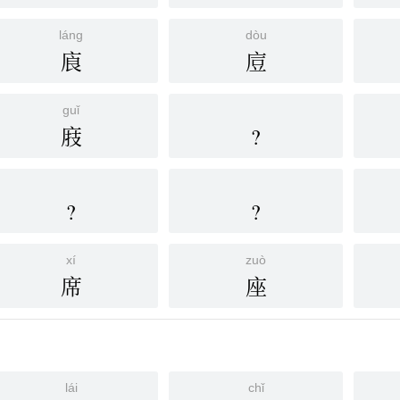
láng
dòu
㢃
㢄
guǐ
庪
?
?
?
xí
zuò
席
座
lái
chǐ