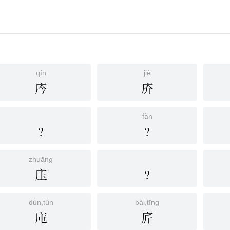
qín
jiè
庈
庎
fàn
?
?
zhuāng
庒
?
dùn,tún
bài,tīng
庉
庍