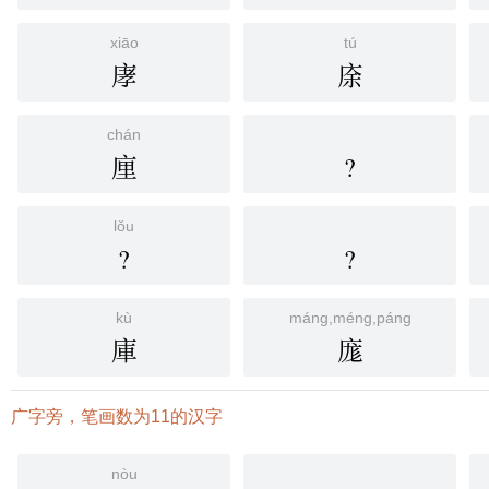
xiāo
tú
庨
庩
chán
㢆
?
lǒu
?
?
kù
máng,méng,páng
庫
庬
广字旁，笔画数为11的汉字
nòu