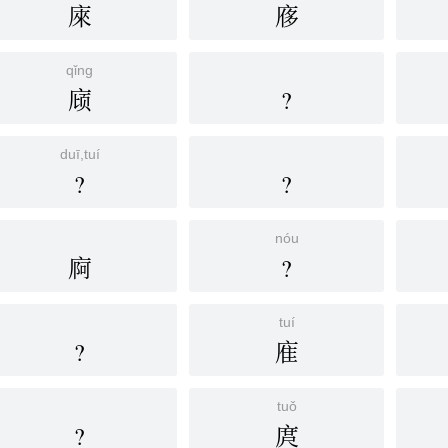
庲
㢋
qǐng
庼
?
duī,tuí
?
?
nóu
㢌
?
tuí
?
㢈
tuǒ
?
庹