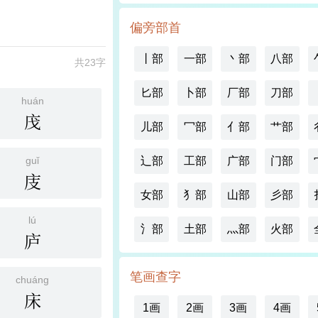
偏旁部首
丨部
一部
丶部
八部
共23字
匕部
卜部
厂部
刀部
huán
㡲
儿部
冖部
亻部
艹部
guǐ
辶部
工部
广部
门部
庋
女部
犭部
山部
彡部
lú
氵部
土部
灬部
火部
庐
笔画查字
chuáng
床
1画
2画
3画
4画