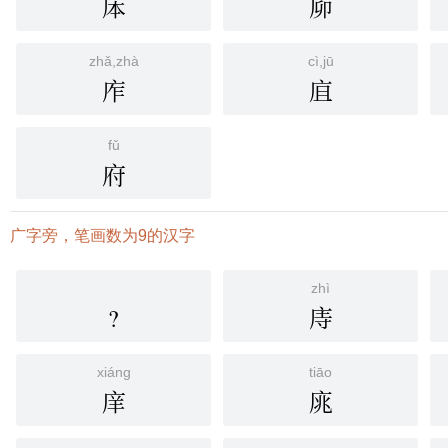
㡷
㡻
zhǎ,zhà
cì,jū
㡸
㡹
fǔ
府
广字旁，笔画数为9的汉字
zhì
?
庤
xiáng
tiāo
庠
庣