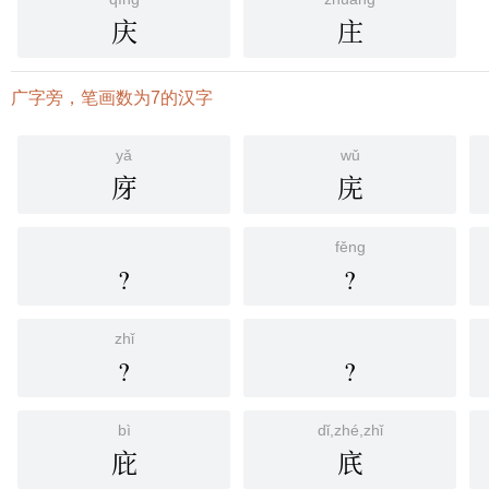
庆
庄
广字旁，笔画数为7的汉字
yǎ
wǔ
庌
庑
fěng
?
?
zhǐ
?
?
bì
dǐ,zhé,zhǐ
庇
㡳