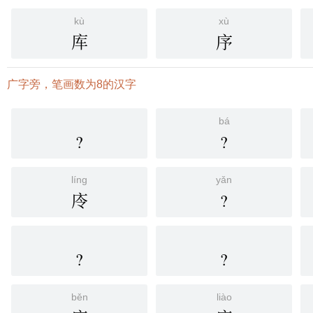
kù
xù
库
序
广字旁，笔画数为8的汉字
bá
?
?
líng
yǎn
㡵
?
?
?
běn
liào