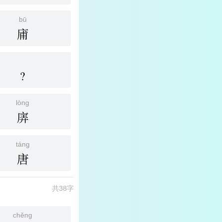
bū
庯
?
lòng
㢅
táng
唐
共38字
chěng