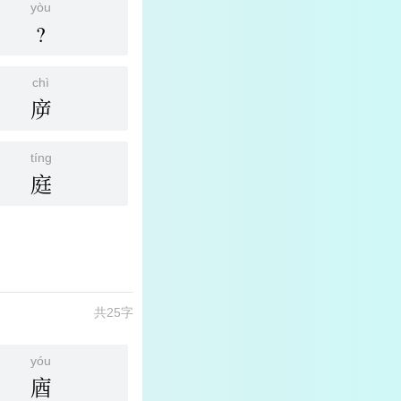
yòu
?
chì
㡿
tíng
庭
共25字
yóu
庮