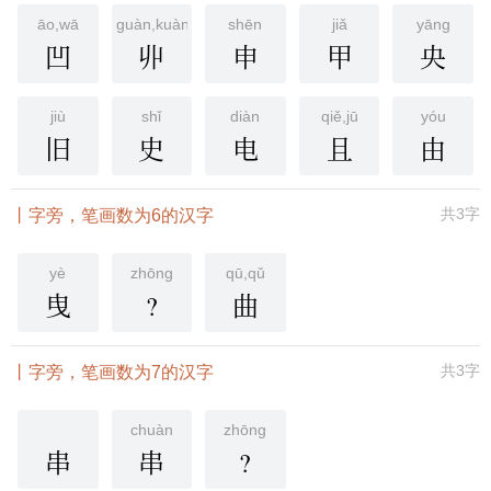
āo,wā
guàn,kuàng
shēn
jiǎ
yāng
凹
丱
申
甲
央
jiù
shǐ
diàn
qiě,jū
yóu
旧
史
电
且
由
共3字
丨字旁，笔画数为6的汉字
yè
zhōng
qū,qǔ
曳
?
曲
共3字
丨字旁，笔画数为7的汉字
chuàn
zhōng
串
串
?