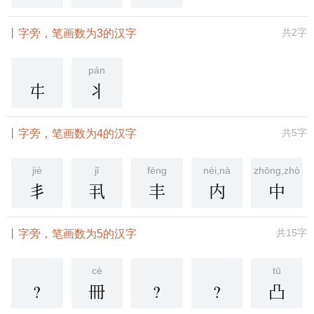
共2字
丨字旁，笔画数为3的汉字
pán
㐄
丬
共5字
丨字旁，笔画数为4的汉字
jiè
jǐ
fēng
nèi,nà
zhōng,zhòng
丯
丮
丰
内
中
共15字
丨字旁，笔画数为5的汉字
cè
tū
?
冊
?
?
凸