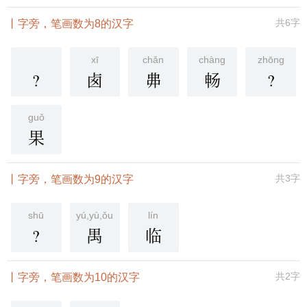
共6字
丨字旁，笔画数为8的汉字
xī
chǎn
chàng
zhōng
?
卥
丳
畅
?
guǒ
果
共3字
丨字旁，笔画数为9的汉字
shū
yú,yù,ǒu
lín
?
禺
临
共2字
丨字旁，笔画数为10的汉字