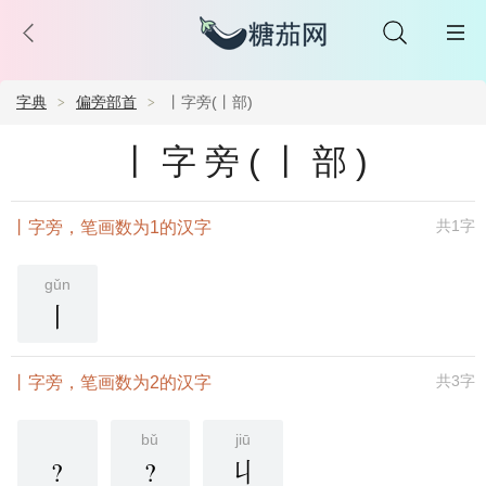
字典
偏旁部首
丨字旁(丨部)
丨字旁(丨部)
共1字
丨字旁，笔画数为1的汉字
gǔn
丨
共3字
丨字旁，笔画数为2的汉字
bǔ
jiū
?
?
丩