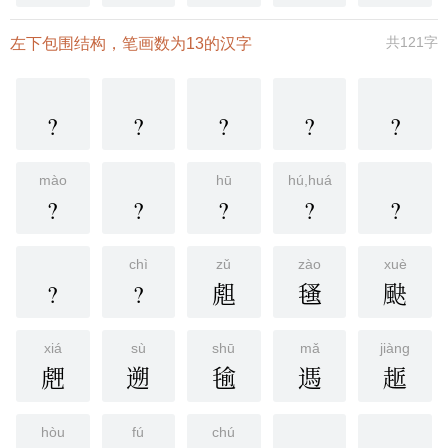
共121字
左下包围结构，笔画数为13的汉字
?
?
?
?
?
mào
hū
hú,huá
?
?
?
?
?
chì
zǔ
zào
xuè
?
?
䖕
㲧
䫼
xiá
sù
shū
mǎ
jiàng
䖖
遡
毺
遤
䞪
hòu
fú
chú