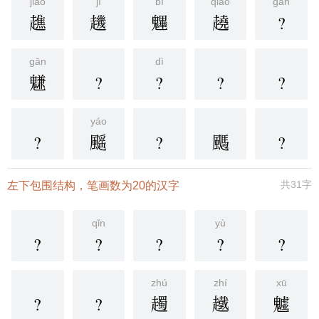
jiào
jī
bì
qiāo
gān
趭
䟇
魓
趬
?
gān
dì
魐
?
?
?
?
yáo
?
䬙
?
䬚
?
共31字
左下包围结构，笔画数为20的汉字
qǐn
yù
?
?
?
?
?
zhú
zhí
xū
?
?
䟉
䟈
魖