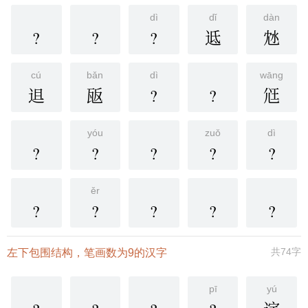
dì
dǐ
dàn
?
?
?
䢑
沊
cú
bǎn
dì
wāng
䢐
瓪
?
?
尩
yóu
zuǒ
dì
?
?
?
?
?
ěr
?
?
?
?
?
共74字
左下包围结构，笔画数为9的汉字
pī
yú