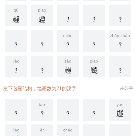
qú
piāo
䟊
魒
?
?
?
miǎo
zhān,zhàn,c
?
?
?
?
?
jiào
zào
piāo
?
?
趮
飃
?
共26字
左下包围结构，笔画数为21的汉字
táo
yáo
?
?
?
?
邎
liáo
ěr
cháo