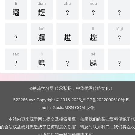
lǐ
dián
zhù
nóu
邐
䟍
?
?
?
luó
lì
jié,jí
?
邏
䟎
䟏
?
sāo
jī
sè
?
魕
?
飋
?
©糖茄学习网 传承弘扬，中华优秀传统文化！
522266.xyz Copyright © 2018-2023
沪ICP备2022000610号
E-
mail：GuiJi#MSN.COM
反馈
本站内容来源于网友提交及搜索引擎，如果我们的某些资料侵犯了您
的合法权益或对您造成了任何程度的伤害，请及时联系我们，我们将在收
到通知后第一时间处理该内容。