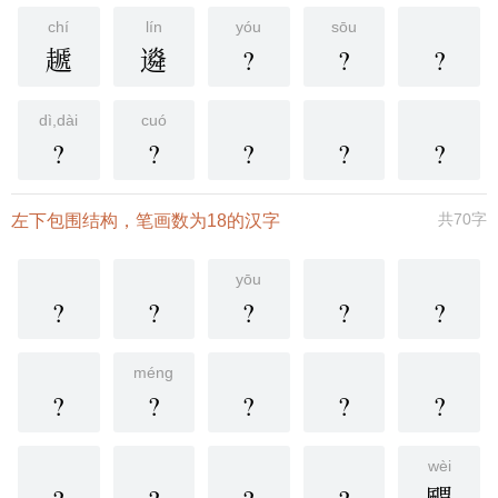
chí
lín
yóu
sōu
䞾
䢯
?
?
?
dì,dài
cuó
?
?
?
?
?
共70字
左下包围结构，笔画数为18的汉字
yōu
?
?
?
?
?
méng
?
?
?
?
?
wèi