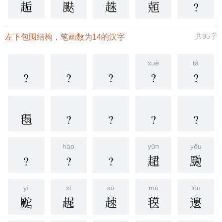
䞧
颫
趎
兡
?
共95字
左下包围结构，笔画数为14的汉字
xuè
tà
?
?
?
?
?
㲩
?
?
?
?
hào
yǔn
yǒu
?
?
?
䞫
䬀
yí
xí
sù
mú
lóu
䬁
趘
趚
氁
遱