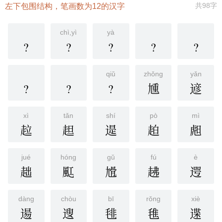
共98字
左下包围结构，笔画数为12的汉字
chì,yì
yà
?
?
?
?
?
qiǔ
zhǒng
yǎn
?
?
?
尰
遃
xì
tǎn
shí
pò
mì
趇
䞡
遈
䞟
䖑
jué
hóng
gǔ
fú
è
趉
䫹
尳
䞞
遌
dàng
chòu
bī
rǒng
xiè
逿
遚
毴
㲝
䢡