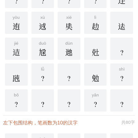
?
?
?
?
䢓
yòu
xù
xié
lì
迶
䢕
奊
赲
迲
jié
duò
dùn
迼
尮
逇
兙
?
lǚ
shì
瓲
?
?
勉
?
bǒ
yǎn
?
?
?
?
?
共80字
左下包围结构，笔画数为10的汉字