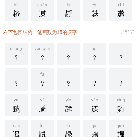
hú
guàn
fù
chì
chì
䞱
遦
䞯
䰡
遫
共89字
左下包围结构，笔画数为15的汉字
chāng
yǔn,qūn
qǐ
?
?
?
?
?
fú
?
?
?
?
?
yù
yù
yǐn
yàn
xìng
䬄
遹
趛
䢭
䰢
xiān
tuí
lù
jú
jué
暹
尵
趢
趜
䞷