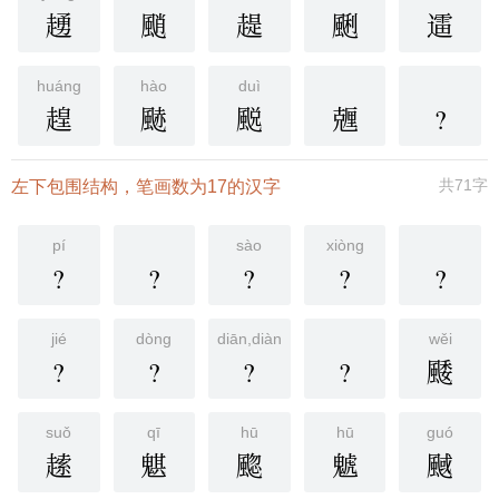
䞻
颵
趧
䬆
䢮
huáng
hào
duì
䞹
䬉
䬈
兣
?
共71字
左下包围结构，笔画数为17的汉字
pí
sào
xiòng
?
?
?
?
?
jié
dòng
diān,diàn
wěi
?
?
?
?
䬐
suǒ
qī
hū
hū
guó
䞽
魌
䬍
䰧
䬎