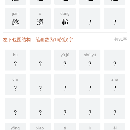
jiàn
è
dàng
趝
遻
趤
?
?
共91字
左下包围结构，笔画数为16的汉字
hū
yù,jú
shù,yú
?
?
?
?
?
chì
zhá
?
?
?
?
?
?
?
?
?
?
yǒng
xiāo
tí
lì
lèi