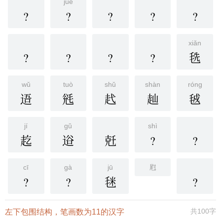
jué
?
?
?
?
?
xiǎn
?
?
?
?
毨
wǔ
tuò
shǔ
shàn
róng
逜
毤
䞖
赸
㲓
jí
gǔ
shì
䞘
逧
兛
?
?
cī
gà
jū
屗
?
?
毩
?
共100字
左下包围结构，笔画数为11的汉字