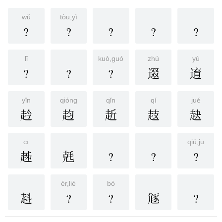
wǔ
tòu,yì
?
?
?
?
?
lǐ
kuò,guó
zhú
yù
?
?
?
逫
逳
yǐn
qióng
qǐn
qí
jué
赺
赹
赾
䞚
赽
cī
qiú,jū
趀
兞
?
?
?
ér,liè
bò
﨣
?
?
䝇
?