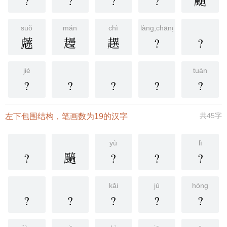
?
?
?
?
䬑
suǒ
mán
chì
làng,chāng
䖛
䟂
趩
?
?
jié
tuán
?
?
?
?
?
共45字
左下包围结构，笔画数为19的汉字
yù
lì
?
䬘
?
?
?
kǎi
jú
hóng
?
?
?
?
?