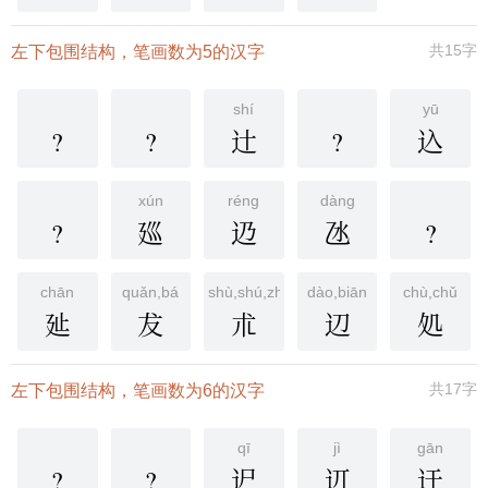
共15字
左下包围结构，笔画数为5的汉字
shí
yū
?
?
辻
?
込
xún
réng
dàng
?
廵
辸
氹
?
chān
quǎn,bá
shù,shú,zhú
dào,biān
chù,chǔ
㢟
犮
朮
辺
処
共17字
左下包围结构，笔画数为6的汉字
qī
jì
gān
?
?
迉
䢋
迀