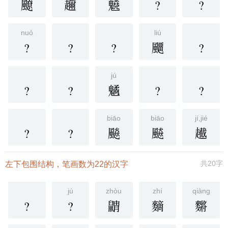
飉
趰
䰫
?
?
nuó
liú
?
?
?
飅
?
jú
?
?
䰬
?
?
biāo
biāo
jí,jié
?
?
飈
飇
䟌
共20字
左下包围结构，笔画数为22的汉字
jú
zhòu
zhí
qiàng
?
?
䶇
䵂
䵁