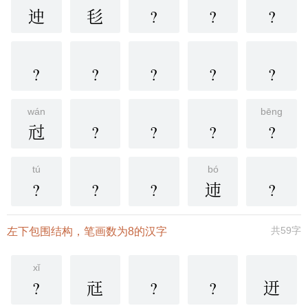
迚
毝
?
?
?
?
?
?
?
?
wán
bēng
㝴
?
?
?
?
tú
bó
?
?
?
䢌
?
共59字
左下包围结构，笔画数为8的汉字
xǐ
?
㒬
?
?
䢎