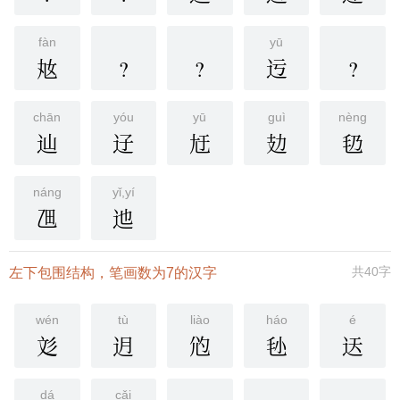
fàn
yū
奿
?
?
迃
?
chān
yóu
yū
guì
nèng
辿
䢊
㝼
攰
㲌
náng
yǐ,yí
乪
迆
共40字
左下包围结构，笔画数为7的汉字
wén
tù
liào
háo
é
彣
迌
尦
毜
迗
dá
cǎi