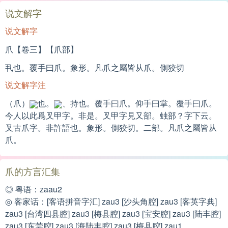
说文解字
说文解字
爪【卷三】【爪部】
丮也。覆手曰爪。象形。凡爪之屬皆从爪。側狡切
说文解字注
（爪）
也。
、持也。覆手曰爪。仰手曰掌。覆手曰爪。
今人以此爲叉甲字。非是。叉甲字見又部。䖵部？字下云。
叉古爪字。非許語也。象形。側狡切。二部。凡爪之屬皆从
爪。
爪的方言汇集
◎ 粤语：zaau2
◎ 客家话：[客语拼音字汇] zau3 [沙头角腔] zau3 [客英字典]
zau3 [台湾四县腔] zau3 [梅县腔] zau3 [宝安腔] zau3 [陆丰腔]
zau3 [东莞腔] zau3 [海陆丰腔] zau3 [梅县腔] zau1