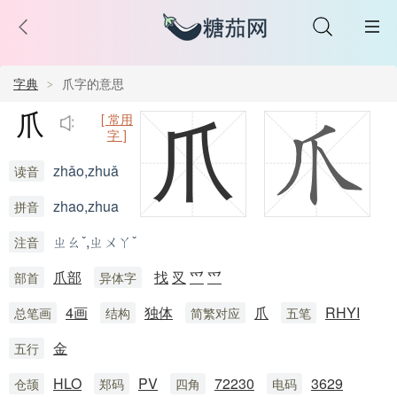
字典
爪字的意思
爪
[ 常用
爪
字 ]
zhǎo,zhuǎ
读音
zhao,zhua
拼音
ㄓㄠˇ,ㄓㄨㄚˇ
注音
爪部
找
㕚
爫
爫
部首
异体字
4画
独体
爪
RHYI
总笔画
结构
简繁对应
五笔
金
五行
HLO
PV
72230
3629
仓颉
郑码
四角
电码