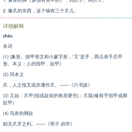
2. 像爪的东西，这个锅有三个爪儿。
详细解释
zhǎo
名词
(1) (象形。按甲骨文和小篆字形，“又”是手，两点表手爪甲
形。本义：人的指甲、趾甲)
(2) 同本义
爪，人之指叉或亦通作爪。——《六书故》
(3) 又如：爪甲(指或趾前的角质硬壳)；爪翦(修剪手指甲或脚
趾甲)
(4) 鸟兽的脚趾
蚓无爪牙之利。——《荀子·劝学》