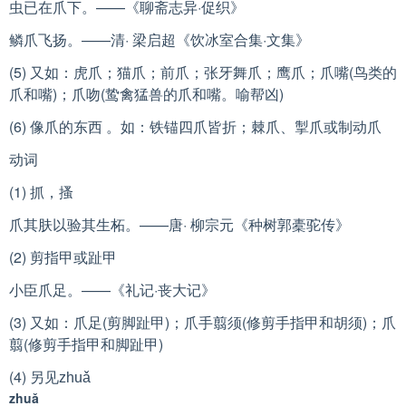
虫已在爪下。——《聊斋志异·促织》
鳞爪飞扬。——清· 梁启超《饮冰室合集·文集》
(5) 又如：虎爪；猫爪；前爪；张牙舞爪；鹰爪；爪嘴(鸟类的
爪和嘴)；爪吻(鸷禽猛兽的爪和嘴。喻帮凶)
(6) 像爪的东西 。如：铁锚四爪皆折；棘爪、掣爪或制动爪
动词
(1) 抓，搔
爪其肤以验其生柘。——唐· 柳宗元《种树郭橐驼传》
(2) 剪指甲或趾甲
小臣爪足。——《礼记·丧大记》
(3) 又如：爪足(剪脚趾甲)；爪手翦须(修剪手指甲和胡须)；爪
翦(修剪手指甲和脚趾甲)
(4) 另见
zhuǎ
zhuǎ