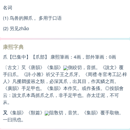
名词
(1) 鸟兽的脚爪 。多用于口语
(2) 另见
zhǎo
康熙字典
爪【巳集中】【爪部】 康熙筆画：4画，部外筆画：0画
〔古文〕㕚《唐韻》《集韻》
側絞切，音抓。《說文》覆
手曰爪。《詩·小雅》祈父子王之爪牙。《周禮·冬官考工記·梓
人》凡攫閷援簭之類，必深其爪，出其目，作其鱗之而。
《廣韻》手足甲也。《集韻》本作㕚。或作蚤搔。◎按韻會
云：說文爪本爲抓爪之爪，非手足甲也。亦太迂泥，不可
从。
又
《集韻》《類篇》
阻敎切，音笊。《集韻》覆手取物。
一曰扟也。