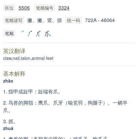
5506
3324
区位
笔顺编号
撇、撇、竖、捺
722A - 46064
笔顺读写
统一码
笔顺
英汉翻译
claw,nail,talon,animal feet
基本解释
zhǎo
1. 指甲或趾甲：趾端有爪。
2. 鸟兽的脚指：鹰爪。爪牙（喻党羽，狗腿子）。一鳞半
爪。
3. 抓。
zhuǎ
1. 禽兽的脚（多指有尖甲的）：鸡爪子。狗爪子。