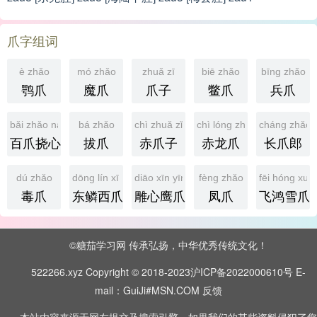
爪字组词
è zhǎo
mó zhǎo
zhuǎ zī
biē zhǎo
bīng zhǎo
鹗爪
魔爪
爪子
鳖爪
兵爪
bǎi zhǎo náo xīn
bá zhǎo
chì zhuǎ zǐ
chì lóng zhǎo
cháng zhǎo 
百爪挠心
拔爪
赤爪子
赤龙爪
长爪郎
dú zhǎo
dōng lín xī zhǎo
diāo xīn yīng zhǎo
fèng zhǎo
fēi hóng xuě
毒爪
东鳞西爪
雕心鹰爪
凤爪
飞鸿雪爪
©糖茄学习网 传承弘扬，中华优秀传统文化！
522266.xyz Copyright © 2018-2023
沪ICP备2022000610号
E-
mail：GuiJi#MSN.COM
反馈