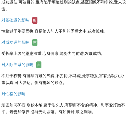
成功运佳,可达目的,惟有陷于顽迷过刚的缺点,甚至招致不和争论,受人攻
击。
对基础运的影响
凶
性格过于刚硬固执,容易陷入与人不和的矛盾之中,或者孤独。
对成功运的影响
吉
受长辈上级的恩惠深重,心身健康,能努力向前进,发展成功。
对人际关系的影响
吉
不屈于权势,有排除万难的气魄,不妥协,不马虎,处事稳妥,富有活动力,办
事认真,可大发达。但有拖延的缺点。
对性格的影响
顽固如同矿石,刚毅木纳,富于耐久力,有锲而不舍的精神。对事爱打抱不
平。若善加修养,必能光明磊落。有如黄钟,敲之则响。