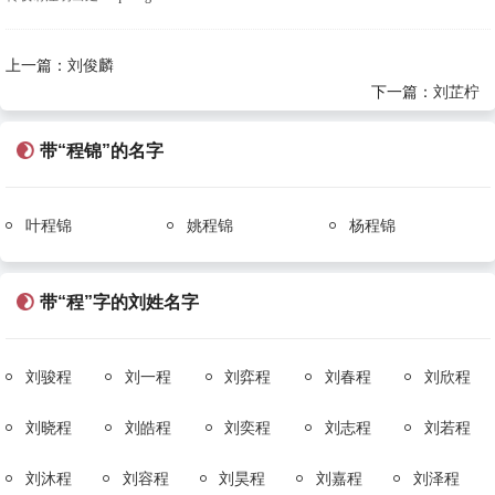
上一篇：
刘俊麟
下一篇：
刘芷柠
带“程锦”的名字
叶程锦
姚程锦
杨程锦
带“程”字的刘姓名字
刘骏程
刘一程
刘弈程
刘春程
刘欣程
刘晓程
刘皓程
刘奕程
刘志程
刘若程
刘沐程
刘容程
刘昊程
刘嘉程
刘泽程