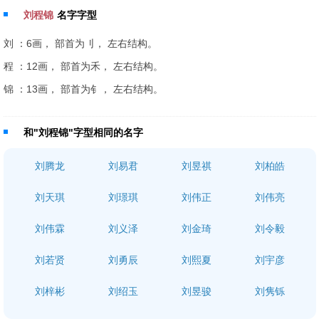
刘程锦
名字字型
刘 ：6画， 部首为刂， 左右结构。
程 ：12画， 部首为禾， 左右结构。
锦 ：13画， 部首为钅， 左右结构。
和"刘程锦"字型相同的名字
刘腾龙
刘易君
刘昱祺
刘柏皓
刘天琪
刘璟琪
刘伟正
刘伟亮
刘伟霖
刘义泽
刘金琦
刘令毅
刘若贤
刘勇辰
刘熙夏
刘宇彦
刘梓彬
刘绍玉
刘昱骏
刘隽铄