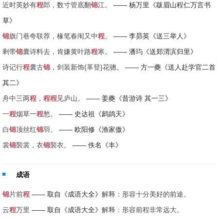
近时英妙有
程
郎，数寸管底翻
锦
江。
—— 杨万里《跋眉山程仁万言书
草》
锦
旗门巷夸联荐，椽笔春闱又中
程
。
—— 李昴英《送三举人》
剩带
锦
囊诗料去，肯嫌黄叶路
程
寒。
—— 潘玙《送郑渭滨归里》
诗记行
程
囊古
锦
，剑装新饰{革登}花骢。
—— 方一夔《送人赴学官二首
其二》
舟中三两
程
，
程
程
见庐山。
—— 姜夔《昔游诗 其一三》
一
程
烟草一
程
愁。
—— 史达祖《鹧鸪天》
白
锦
顶丝红
锦
羽。
—— 欧阳修《渔家傲》
裳
锦
褧裳，衣
锦
褧衣。
—— 佚名《丰》
成语
锦
片前
程
—— 取自《成语大全》
解释：形容十分美好的前途。
云
程
万里
—— 取自《成语大全》
解释：形容前程非常远大。