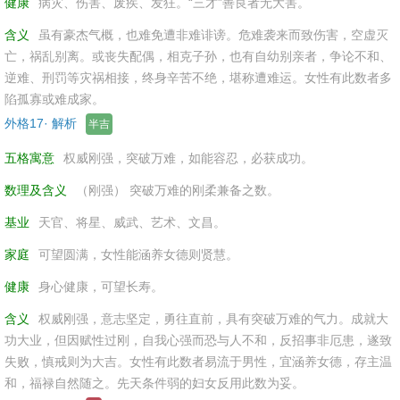
健康
病灾、伤害、废疾、发狂。“三才”善良者无大害。
含义
虽有豪杰气概，也难免遭非难诽谤。危难袭来而致伤害，空虚灭
亡，祸乱别离。或丧失配偶，相克子孙，也有自幼别亲者，争论不和、
逆难、刑罚等灾祸相接，终身辛苦不绝，堪称遭难运。女性有此数者多
陷孤寡或难成家。
外格17· 解析
半吉
五格寓意
权威刚强，突破万难，如能容忍，必获成功。
数理及含义
（刚强） 突破万难的刚柔兼备之数。
基业
天官、将星、威武、艺术、文昌。
家庭
可望圆满，女性能涵养女德则贤慧。
健康
身心健康，可望长寿。
含义
权威刚强，意志坚定，勇往直前，具有突破万难的气力。成就大
功大业，但因赋性过刚，自我心强而恐与人不和，反招事非厄患，遂致
失败，慎戒则为大吉。女性有此数者易流于男性，宜涵养女德，存主温
和，福禄自然随之。先天条件弱的妇女反用此数为妥。