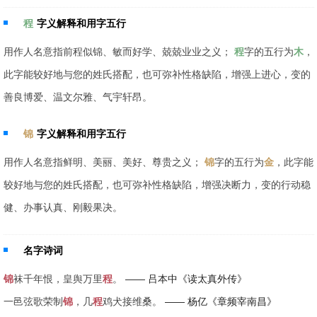
程
字义解释和用字五行
用作人名意指前程似锦、敏而好学、兢兢业业之义；
程
字的五行为
木
，
此字能较好地与您的姓氏搭配，也可弥补性格缺陷，增强上进心，变的
善良博爱、温文尔雅、气宇轩昂。
锦
字义解释和用字五行
用作人名意指鲜明、美丽、美好、尊贵之义；
锦
字的五行为
金
，此字能
较好地与您的姓氏搭配，也可弥补性格缺陷，增强决断力，变的行动稳
健、办事认真、刚毅果决。
名字诗词
锦
袜千年恨，皇舆万里
程
。
—— 吕本中《读太真外传》
一邑弦歌荣制
锦
，几
程
鸡犬接维桑。
—— 杨亿《章频宰南昌》