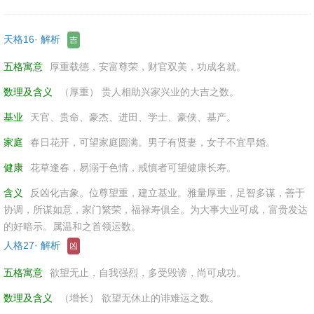
天格16· 解析
吉
五格寓意
厚重载德，安富尊荣，财官双美，功成名就。
数理及含义
（厚重） 贵人相助兴家兴业的大吉之数。
基业
天官、贵命、豪杰、进田、学士、豪侠、基产。
家庭
春日花开，可望家庭圆满。男子有贤妻，女子不宜早婚。
健康
花草逢春，易溺于色情，戒慎者可望健康长寿。
含义
反凶化吉象。位尊望重，建立基业。雅量厚重，足智多谋，善于
协调，所谋如意，家门繁荣，福禄寿俱全。为大事大业可成，富贵发达
的好暗示。属温和之首领运数。
人格27· 解析
凶
五格寓意
欲望无止，自我强烈，多受毁谤，尚可成功。
数理及含义
（增长） 欲望无休止的诽难运之数。