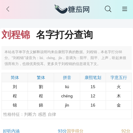
刘程锦
名字打分查询
本站名字单字含义解释说明均来自康熙字典的数据。刘程锦，本名字打分88
分。“刘程锦”读音为：liú、chéng、jǐn，音调为：阳平、阳平、上声，听起来很
强而有力，也很优美悦耳。更多关于刘程锦的信息请见下文。
简体
繁体
拼音
康熙笔划
字意五行
刘
劉
liú
15
火
程
程
chéng
12
木
锦
錦
jǐn
16
金
性格特征：
判断力
感恩
自律
好听内涵
93分
国学得分
92分