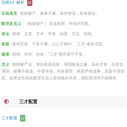
总格43· 解析
凶
五格寓意
散财破产，诸事不遂，虽有智谋，财来财去。
数理及含义
（散财破产） 邪途散财，外祥内苦数。
基业
将相、文星、艺术、学者、凶星、灾厄、伤残。
家庭
妻弱无肋，子多不莠，心心不相印。“三才”者则无防。
健康
病弱、外伤、短命，“三才”善良者可平安。
含义
散财破产运，有如夜雨花落，薄弱散漫之象。虽有才智，但意志
薄弱，诸事不能递。外观幸福，内多困苦。表面俨然成事，里面不堪设
想。如果女性有此数理且加上其他格的关系，易陷荒淫而不能善终。
三才配置
三才配置
吉