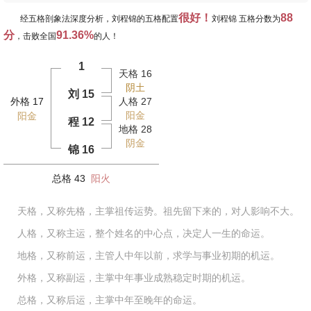
很好！
88
经五格剖象法深度分析，刘程锦的五格配置
刘程锦 五格分数为
分
91.36%
，击败全国
的人！
1
天格 16
阴土
刘 15
外格 17
人格 27
阳金
阳金
程 12
地格 28
阴金
锦 16
总格 43
阳火
天格，又称先格，主掌祖传运势。祖先留下来的，对人影响不大。
人格，又称主运，整个姓名的中心点，决定人一生的命运。
地格，又称前运，主管人中年以前，求学与事业初期的机运。
外格，又称副运，主掌中年事业成熟稳定时期的机运。
总格，又称后运，主掌中年至晚年的命运。