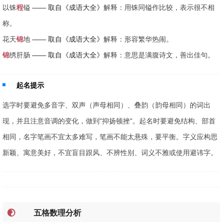
以铢
程
镒
—— 取自《成语大全》
解释：用铢同镒作比较，表示很不相
称。
花天
锦
地
—— 取自《成语大全》
解释：形容繁华热闹。
锦
绣肝肠
—— 取自《成语大全》
解释：意思是满腹诗文，善出佳句。
起名提示
选字时要避免多音字、双声（声母相同）、叠韵（韵母相同）的词出
现，并且注意音调的变化，做到"抑扬顿挫"。起名时要避免结构、部首
相同，名字笔画不宜太多难写，笔画不能太悬殊，要平衡。字义应构思
新颖、寓意美好，不宜盲目跟风、不辨性别、词义不雅或使用避讳字。
五格数理分析