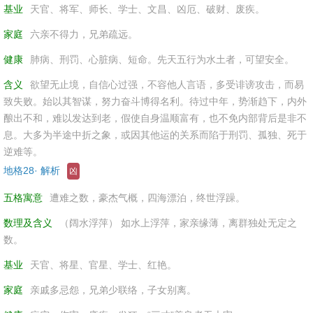
基业
天官、将军、师长、学士、文昌、凶厄、破财、废疾。
家庭
六亲不得力，兄弟疏远。
健康
肺病、刑罚、心脏病、短命。先天五行为水土者，可望安全。
含义
欲望无止境，自信心过强，不容他人言语，多受诽谤攻击，而易
致失败。始以其智谋，努力奋斗博得名利。待过中年，势渐趋下，内外
酿出不和，难以发达到老，假使自身温顺富有，也不免内部背后是非不
息。大多为半途中折之象，或因其他运的关系而陷于刑罚、孤独、死于
逆难等。
地格28· 解析
凶
五格寓意
遭难之数，豪杰气概，四海漂泊，终世浮躁。
数理及含义
（阔水浮萍） 如水上浮萍，家亲缘薄，离群独处无定之
数。
基业
天官、将星、官星、学士、红艳。
家庭
亲戚多忌怨，兄弟少联络，子女别离。