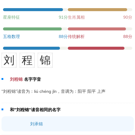
星座特征
91分
生肖属相
90分
五格数理
88分
传统解析
88分
刘
程
锦
刘程锦
名字字音
“刘程锦”读音为：liú chéng jǐn，音调为：阳平 阳平 上声
和"刘程锦"读音相同的名字
刘承锦