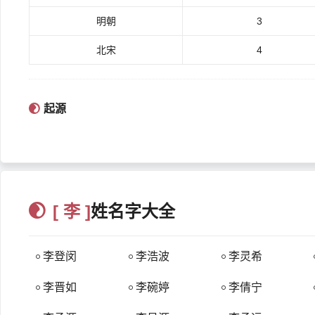
明朝
3
北宋
4
内容来源于:www.522266.xyz
起源
李姓主要源自：嬴姓、姬姓。
1、源出嬴姓说。
即认为李氏源出嬴姓，血缘先祖为东夷族首领皋陶（一作咎繇
李耳为十一世。
[ 李 ]
姓名字大全
2、李树图腾说。即认为李姓起源于图腾崇拜，以李树为图腾
李氏因大理之官而得姓为理，后因理徵避难以木子为食而姓李
入李白家有桃李园，唐朝皇宫苑园多植李树。
李登闵
李浩波
李灵希
3、源出姬姓（虎图腾）说。
李晋如
李碗婷
李倩宁
商朝时期，有周的同姓后裔，名巴人，居钟离山（今湖北长阳
一个王朝。