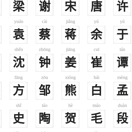
梁
谢
宋
唐
许
居区。
。李姓在人群中分布频率示意图表明：在云南、四川南部、豫冀鲁晋大部、
yuán
cài
jiǎng
yú
yú
大部、川东、重庆、黔湘鄂、桂粤大部、苏皖北部、山东东部、辽宁等地，李
袁
蔡
蒋
余
于
、新疆西北、甘西等地，李姓一般占当地人口的比例在2.2%—6.6%，约占
因在陇山之西得名。相当于今甘肃省东乡以东及陇西一带。
赵国，治所在邯郸（今河北省中部）。东汉建安年间（公元2世纪末）改为
shěn
zhōng
jiāng
cuī
tán
西汉名将李广1世孙李忠。
沈
钟
姜
崔
谭
为李玑第三字李齐。
李尚（李广之父）。
fāng
zōu
xióng
bái
mèng
等。
方
邹
熊
白
孟
大诗人，便以“青莲”作堂号，永示缅怀。
shǐ
táo
hè
máo
duàn
史
陶
贺
毛
段
大姓。李姓在北方诸省中所占比例较高，一般在8%以上，而在南方诸省中