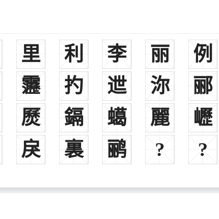
里
利
李
丽
例
都江堰水利工程。
法经》在中国古代法律史上有非常重要的地位。
靋
扚
迣
沵
郦
名将之一。
文学家，故有“千古一相”之名。
㷴
鎘
䗶
麗
㠣
，以勇敢善战，箭法出众著称。在任右北平太守时，匈奴数年不敢攻扰，称
戾
裏
鹂
?
?
战败投降匈奴。
卓著，娶光武帝之妹宁平长公主——即大名鼎鼎女中豪杰的刘伯姬。
阀、权臣，曾挟持汉献帝，专政四年。
百，大破孙权兵马十万。其人深明大义，崇尚儒雅，有长者之风，为曹操
》十卷，以宫、商、角、徵、羽五声区别字音，尚未分立韵部，是最早的