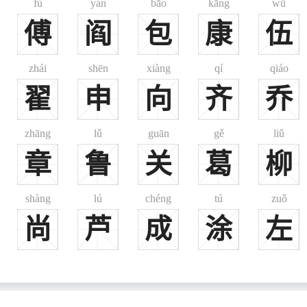
fù
yán
bāo
kāng
wǔ
其妻陈国契和氏，与子利正逃难至伊侯之墟，食木子得全，遂改理为李氏
傅
阎
包
康
伍
迁于略阳北土，复号巴氐，见《晋书》。
zhái
shēn
xiàng
qí
qiáo
翟
申
向
齐
乔
史》等。
zhāng
lǔ
guān
gě
liǔ
章
鲁
关
葛
柳
shàng
lú
chéng
tú
zuǒ
尚
芦
成
涂
左