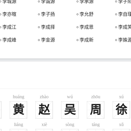
李城源
李诚源
李承源
李子
陈楚地区的图腾是老虎，且“李耳”即楚语“老虎”。巴人以虎为图腾，巴
李亦暄
李子扬
李允舒
李自
李等姓；
李成江
李成择
李成恩
李成
之被赐为刘、李等姓；
族有复姓叱李氏被封为李氏。北魏皇室鲜卑拓跋氏实为汉将李陵后裔。
李成峰
李金源
李成新
李姝
是恢复李姓，因为西夏皇族拓跋氏为汉将李陵后裔。
、胡、弘、郭、麻、鲜于、张、阿布、阿跌、舍利、朱邪、董、罗等氏，
蕃以及犹太、安息、高句丽、党项等外来少数族裔因功或者内附，多被封
排在王姓之后，为宋朝第二大姓。李姓第一大省是河北，约占全国李姓总人口
湖南等地。全国形成了围绕中原地区的新月形李姓聚集地带，这个地带由
仅排王、张之后，为明朝第三大姓。宋元明时期，李姓人口不但没有增长，反
huáng
zhào
wú
zhōu
xú
汉族人群，李姓是北方地区的大姓，自然受到最惨重的损失。明朝时期，江
其次分布于浙江、江苏、河北、福建、河南等地。宋元明期间，李姓的分布
黄
赵
吴
周
徐
集地区。
从明确至今500年中李姓人口由510万激增到近9200万，近18倍。李
liáng
xiè
sòng
táng
xǔ
广东、湖南、湖北、云南、安徽五省，约占李姓人口的25%。东北三省的