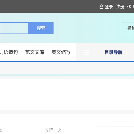
登录
注册
投
词语造句
范文文库
英文缩写
目录导航
BF
五行：火