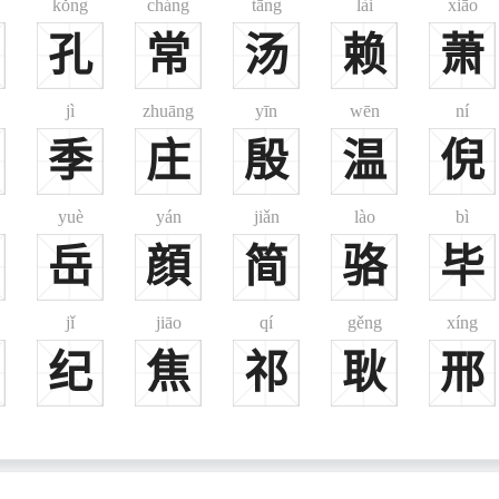
kǒng
cháng
tāng
lài
xiāo
为大理，以官命族为理氏。商纣王之时，理徵以直道不容于纣，得罪而死。
孔
常
汤
赖
萧
天下大乱，后迁于汉中杨车坂，魏武帝克汉中，李虚率众归顺，拜为将军又
jì
zhuāng
yīn
wēn
ní
，后乞赐姓李，见《旧唐书》、《金石萃编》。
季
庄
殷
温
倪
为氏，后因功赐姓李氏，遂家于太原，见《新唐书》等。
贞观中，沙陀都督朱邪尽忠归顺，赐姓李氏，遂为沙陀贵种，见《旧五代
yuè
yán
jiǎn
lào
bì
》。
岳
顔
简
骆
毕
居营州，授金紫光大夫、辽西太守，后徒高平，赐姓李，见《新唐书》。
州，以战
jǐ
jiāo
qí
gěng
xíng
纪
焦
祁
耿
邢
广汉、梁国、南阳。
、金里、里见等日本姓，1945年，台湾光复后，均恢复为李姓。