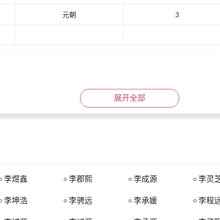
元朝
3
展开全部
，偃姓或赢姓），皋陶曾被任命为舜的大理（掌管刑法的官），遂以官命族
。
。因其所食为野生李，故由理氏培育成为家生李树，并以李树为神树，亦
李煜鑫
李郡熙
李成源
李灵
李坤浩
李骋远
李承媛
李程
西北一带）。周武王灭商后，封巴人于巴（今重庆的巴南区）称巴子国。公