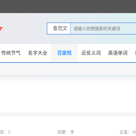
传统节气
名字大全
百家姓
近反义词
英语单词
音：li
简繁：李
五笔：S