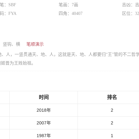
笔：SBF
笔画：7画
吉凶：
码：FYA
四角：40407
区位：32
、竖钩、横
笔顺演示
、人，一竖贯通天、地、人，这就是天、地、人都要归“王”管的不二哲学
的姬晋为王姓始祖。
时间
排名
2018年
2
2007年
2
1987年
1