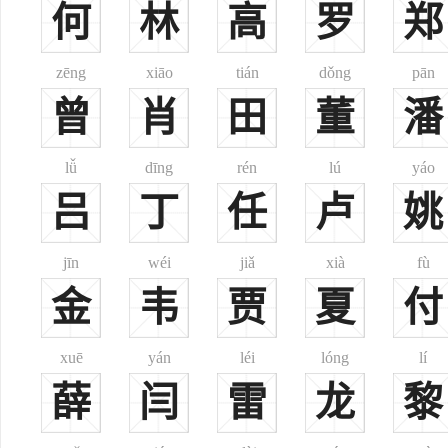
何
林
高
罗
郑
10.3%。全国形成了中原、华北、云川、东北四大块李姓高密度聚
李姓分布很广，但不均衡。李姓在西南、华北是最常见的姓氏
zēng
xiāo
tián
dǒng
pān
约占了国图面积的18%，大约30%的李姓人口居住于此；陕甘宁蒙
曾
肖
田
董
潘
51%的李姓人口居住于此；赣浙闽台、苏皖大部、桂南、海南、粤东
陇西郡：战国时秦昭襄王二十七年（公元前280年）设置，
赵郡：汉高帝四年（公元前203年）将秦代原有的邯郸改为
lǚ
dīng
rén
lú
yáo
顿丘郡：西晋时置郡。此支李氏陇西李氏分支，其开基始祖为
吕
丁
任
卢
姚
中山郡：汉高帝置郡。此支李氏为赵郡李氏分支，其开基始祖
广汉郡：汉时置郡。此支李氏为陇西李氏之后，其开基始祖为
jīn
wéi
jiǎ
xià
fù
此外还有渤海郡、襄城郡、江夏郡、梓潼郡、范阳郡、南阳郡
金
韦
贾
夏
付
陇西堂：因为李氏望出陇西郡故名。
青莲堂：唐代大诗人李白，号青莲居士。李姓后人为纪念这位
xuē
yán
léi
lóng
lí
此外还有赵郡堂，平棘堂等。
一、
李
薛
闫
雷
龙
黎
李姓分布：分布极广，约占全国汉族人口7.9%，为中国第一
李姓起源：