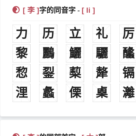
[ 李 ]
[ li ]
字的同音字 -
历史名人
力
历
立
礼
厉
李姓古代名人
李冰战国时期，战国时期秦国著名水利工程专家。曾主持修建
李悝战国初期，法家始祖，战国初期魏国著名政治家。所著《
黎
鸝
鱺
驪
䤙
李牧战国，战国时期赵国人，战国末年著名军事家。战国四大
李斯战国，战国时上蔡人，秦朝丞相。著名政治家，书法家，
㥎
銐
䔧
犛
镉
李信战国，战国时代秦国著名将军。
李广西汉，西汉名将，陇西成纪人，多次参加反击匈奴的战争
浬
蠡
傈
㮚
灕
李陵字少卿，陇西成纪人，名将李广之孙。著名西汉将领，后
李广利汉朝，汉朝将领。
李通东汉，东汉开国功臣，云台二十八将贵戚第二位。因功勋
李傕凉州北地郡人，汉末三国时群雄之一。东汉末年的凉州军
李典战国，曹操庙庭元勋第二十一位。曾与张辽合力以步卒八
李登魏国，著名三国时期魏国音韵学家。任左校令。著《声类