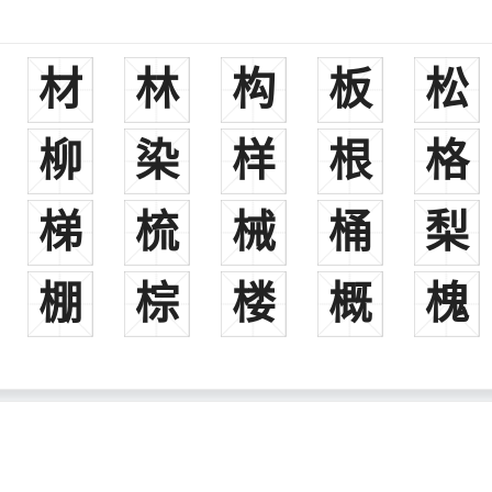
材
林
构
板
松
柳
染
样
根
格
梯
梳
械
桶
梨
棚
棕
楼
概
槐