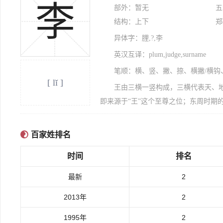
李
部外：暂无
五
结构：上下
郑
异体字：䤚,?,李
英汉互译：plum,judge,surname
笔顺：横、竖、撇、捺、横撇/横钩
[ lǐ ]
王由三横一竖构成，三横代表天、地
即来源于“王”这个至尊之位；东周时期
百家姓排名
时间
排名
最新
2
2013年
2
1995年
2