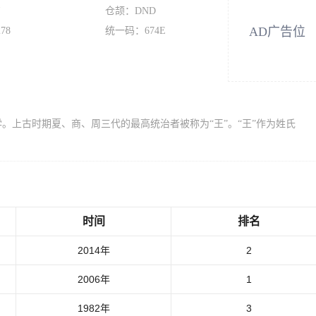
吉
仓颉：DND
AD广告位
78
统一码：674E
。上古时期夏、商、周三代的最高统治者被称为“王”。“王”作为姓氏
时间
排名
2014年
2
2006年
1
1982年
3