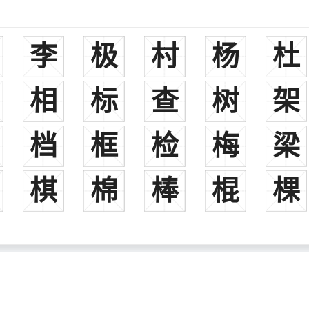
肺腑，千百年来一直被人们广为传诵，影响深远。
李
极
村
杨
杜
家。曾著有《述志赋》、《槐树赋》、《大酒容赋》等多篇。
，十六国时期西凉君主。
相
标
查
树
架
四子，十六国时期成汉国君主。
档
框
检
梅
梁
皇帝。
，338年―343年在位。
棋
棉
棒
棍
棵
后一位皇帝，343年―347年在位。
西凉武昭王李暠之子李翻的儿子。
著，嫡孙唐高祖李渊。
敌，曾孙瓦岗山李密。
俱是一代名将。至隋朝时，其子孙出将入相，誉满天下。