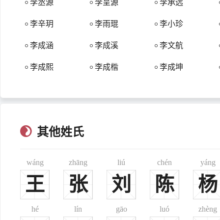
李丞源
李呈源
李承远
有一种观点认为李氏图腾不是李树，而是老虎。老子李耳生地
李辛玥
李雨琨
李小珍
4、源于封赏赐姓与恢复李氏。
蜀汉时期，诸葛亮平哀牢夷后，赐当地少数民族赵、张、杨、
李成涵
李成溪
李文航
汉晋时期，北方游牧的少数民族内附，部分匈奴人和鲜卑人随
北魏时期，孝文迁都洛阳后，实行文化上全面汉化政策，鲜卑
李成熙
李成楷
李成坤
西夏皇室拓跋李氏，唐末时被赐为李氏，名义上是赐姓，实际
唐朝时期，皇室赐予大臣或武将为国姓，先是徐、邴、安、杜
铉、李珣均被王侯赐姓，再后来沙陀、氐、回纥、契丹、高车、吐
宋朝时期，李姓大约有560万人，约占全国人口的7.2%，
其他姓氏
大约占全国李姓总人口的44%。其次分布于陕西、江西、山西、
明朝时期，李姓大约有510万人，约占全国人口的5.5%，
wáng
zhāng
liú
chén
yáng
朝的野蛮统治有密切关系。面对战乱和屠杀的受害群体首先是大姓
于江西、山西、山东三地，大约占全国李姓总人口的32.7%。
王
张
刘
陈
杨
国重新形成了东南的赣苏浙闽、华北的晋冀豫鲁两大块李姓人口聚
当代李姓的人口已达9200多万，大约占全国人口的7.38%。
hé
lín
gāo
luó
zhèng
东、四川、河北四省，大约占全国李姓总人口的32%。其次分布于