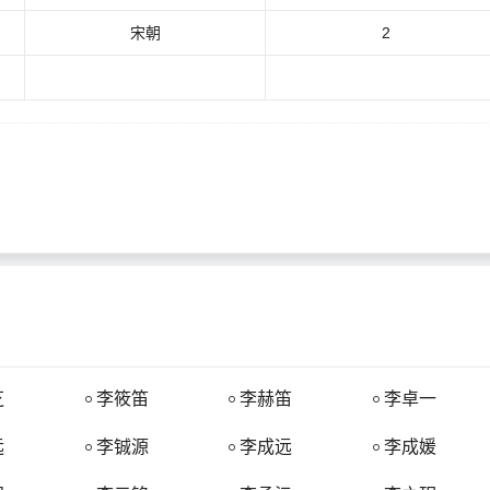
宋朝
2
为理氏（“理”“李”古字相通 ），先为理氏，后为李氏。得姓始祖为李利
即图腾树。故凡李氏子孙，常于宅旁种李以为象征，至今还保存这个习惯
芝
李筱笛
李赫笛
李卓一
远
李铖源
李成远
李成媛
元306年，巴人在四川建立大成国，史称成汉，这是李姓在中国所建的