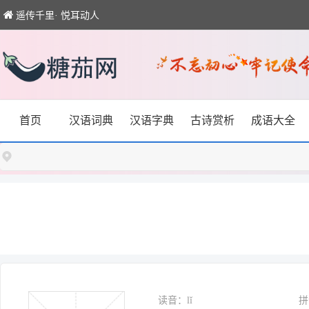
遥传千里· 悦耳动人
首页
汉语词典
汉语字典
古诗赏析
成语大全
读音：lǐ
拼