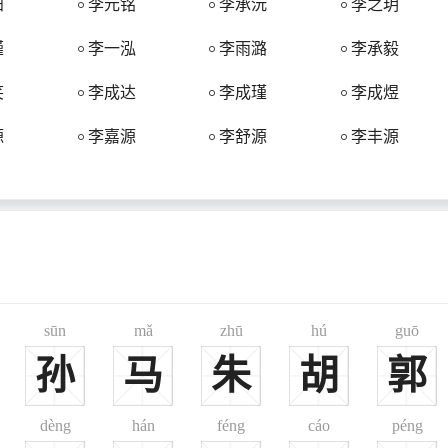
阳
李元铭
李承沅
李之玥
语读虎为李，当虎图腾演化为姓时，巴人崇仰汉人之姓，遂依音用李姓。
瑾
李一泓
李雨潞
李承毅
笑
李成达
李成瑾
李成煜
源
李嘉源
李舒源
李丰源
因建国有功从李唐皇族姓李，稍后大食国人李诃末将军、李彦升和波斯人
赏为李姓。
的11.6%。在全国的分布主要集中于河北、四川、河南、山东，这四省李
冀豫鲁、晋陕、川湘赣三大李姓聚集中心组成。
而减少，600年中李姓总人口减少了10%。这与北方地区长期战乱，尤其是
sūn
mǎ
zhū
hú
guō
西为李姓第一大省，约占全国李姓总人口的13.3%。在全国分布主要集
总格局变化较大，除了人口急剧减少以外，其人口主要由北方向东南迁移。
孙
马
朱
胡
郭
姓人口的增长速度高于全国人口的增长速度。在全国的分布目前主要集中于河南、
dèng
hán
féng
cáo
péng
李姓密度也较高，大约占10%。河南为李姓第一大省，大约占李姓总人口