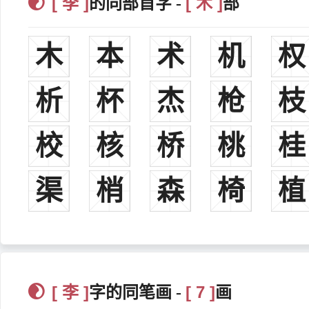
[ 李 ]
[ 木 ]
的同部首字 -
部
李密西晋，西晋文学家。所著《陈情表》以侍亲孝顺之心感人
李充东晋，东晋著名的文学家、文论家、目录学家、书法家。
木
本
术
机
权
李暠十六国时期西凉政权建立者，陇西成纪人。政治家，文学
李歆十六国，十六国时期西凉皇帝
李恂陇西成纪人，西凉武昭王李暠之子，西凉后主李歆的弟弟
析
杯
杰
枪
枝
李雄十六国，十六国时期成汉建立者。
李班十六国，字世文，成汉武帝李雄的侄子，李雄之兄李荡第
校
核
桥
桃
桂
李期十六国，字世运，成汉武帝李雄第四子，十六国时期成汉
李寿十六国，字武考，李特之弟李骧的儿子，十六国时期成汉皇帝
渠
梢
森
椅
植
李势十六国，字子仁，成汉昭文帝李寿长子，十六国时期成汉最
李宝北魏，北魏镇北将军，字怀素，小字衍孙，陇西狄道人，
李虎西魏，西魏府兵八位柱国大将军之一，戎马倥偬，功勋卓
李弼西魏，西魏府兵八位柱国大将军之一，冲锋陷阵，所向无
李贤北周，北周骠骑大将军、河西郡公，与弟李穆、子李崇，
李冲北魏，陇西成纪人，北魏时期杰出的政治家、改革家。
[ 李 ]
[ 7 ]
字的同笔画 -
画
李安世北魏，赵郡人，政治家，上疏建议实行均田制。