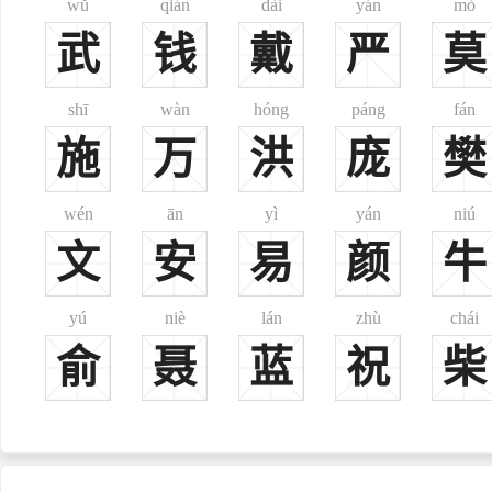
wǔ
qián
dài
yán
mò
1、源自嬴姓。帝高阳氏之裔陶为尧大理(掌刑法长官)，世
武
钱
戴
严
莫
2、汉中李氏源出巴西宕渠(故城在今四川渠县东北)氐人，
3、北魏时改代北叱李氏为李氏，见《魏书·官氏志》。
shī
wàn
hóng
páng
fán
4、阆州李氏丁零(即高车族)人，源出代北鲜于氏，世为豪族
施
万
洪
庞
樊
5、太原李氏，源出回鹘。唐时阿跌部落在贞观时内附，以部
6、京兆李氏，源自契丹，其先为契丹酋长，见《通鉴》。
7、金城李氏，源自沙陀，其先本号朱邪，出于西突厥人。唐
wén
ān
yì
yán
niú
8、杨城，妫州李氏，源自奚人，亦为唐所赐姓，见《新唐书
文
安
易
颜
牛
9、高平李氏，源自靺鞨人，隋末有突地稽部酋长，率部归，
10、幽州李氏，源自靺鞨人，其先本姓茹茹，唐时茹常居幽
yú
niè
lán
zhù
chái
李姓名人：
俞
聂
蓝
祝
柴
李耳，周时楚苦县厉乡曲仁里人，著《道德经》。
郡望：
陇西、赵郡、顿丘、渤海、中山、襄城、江夏、梓潼、范阳、
其他：
日本侵占台湾时，台湾李姓曾被迫改用玉理、岩理、理光、中里