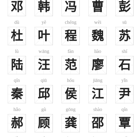
邓
韩
冯
曹
彭
甘肃中部、吉黑大部，李姓一般占当地人口的比例在8.8%以上，覆盖
dù
yè
chéng
wèi
sū
姓一般占当地人口的比例在6.6%—8.8%，约占了国图面积的36%，大
杜
叶
程
魏
苏
了国土面积的21.6%，大约19%的李姓人口居住于此。
赵郡。相当于河北省中部赵县、邯郸一带地区。
lù
wāng
fàn
liào
shí
陆
汪
范
廖
石
qín
qiū
hóu
jiāng
yǐn
秦
邱
侯
江
尹
hǎo
gù
gōng
shào
qín
郝
顾
龚
邵
覃
所占比例一般不足8%，而在东南诸省中，比例仅在4%左右。