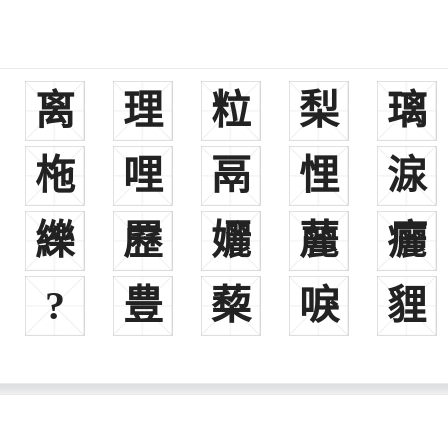
离
理
粒
梨
璃
柂
哩
鬲
悝
㴃
纅
䍥
孋
䕻
㿛
之为“飞将军”。
?
豊
蔾
唳
貍
、曹丕重视。
一部韵书。