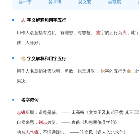
吴一宁
吴卓琪
吴义安
吴凯琪
志
字义解释和用字五行
用作人名意指有抱负、有理想、有志趣。
志
字的五行为
火
，此
佳、人缘好。
锐
字义解释和用字五行
用作人名意指冰雪聪明、勇敢、锐意进取；
锐
字的五行为
金
，
果决。
名字诗词
志
锐
所期，道尊是辅。
—— 宋高宗《文宣王及其弟子赞 其三四
自侯来思，
锐
志
兴复。
—— 袁甫《和惠宰修县学韵》
功名
志
气
锐
，不惮远跋涉。
—— 连文凤《送人入北求仕》