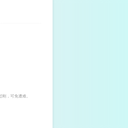
过刚，可免遭难。