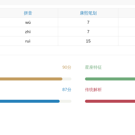
拼音
康熙笔划
wú
7
zhì
7
ruì
15
90分
星座特征
87分
传统解析