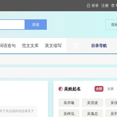
登录
注册
投
词语造句
范文文库
英文缩写
目录导航
吴姓起名
全部
女孩
吴亦璇
吴浩波
吴
多关于吴志锐的信息请见下
吴梓泓
吴逸志
吴