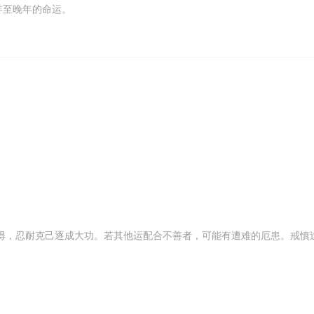
年至晚年的命运。
得，忍耐克己逐成大功。若其他运配合不善者，可能有遭难的厄患。戒慎