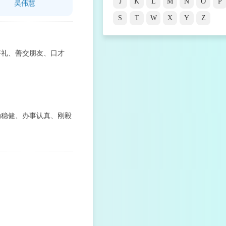
J
K
L
M
N
O
P
吴伟慧
S
T
W
X
Y
Z
好礼、善交朋友、口才
动稳健、办事认真、刚毅