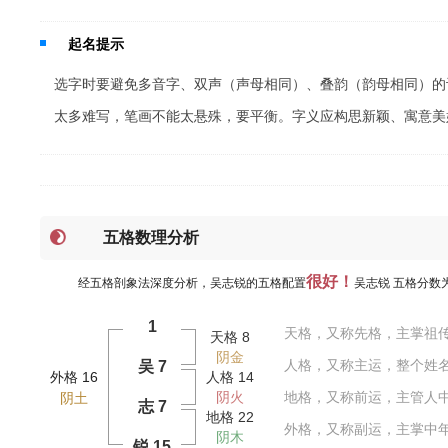
起名提示
选字时要避免多音字、双声（声母相同）、叠韵（韵母相同）的
太多难写，笔画不能太悬殊，要平衡。字义应构思新颖、寓意美
五格数理分析
很好！
经五格剖象法深度分析，吴志锐的五格配置
吴志锐 五格分数
1
天格，又称先格，主掌祖
天格 8
阴金
人格，又称主运，整个姓
吴 7
外格 16
人格 14
阴火
地格，又称前运，主管人
阴土
志 7
地格 22
外格，又称副运，主掌中
阴木
锐 15