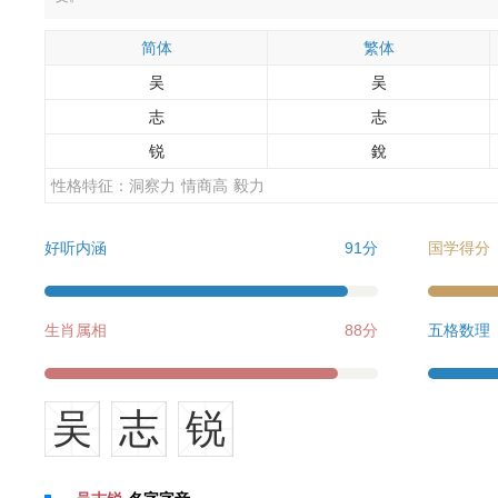
简体
繁体
吴
吴
志
志
锐
銳
性格特征：
洞察力
情商高
毅力
好听内涵
91分
国学得分
生肖属相
88分
五格数理
吴
志
锐