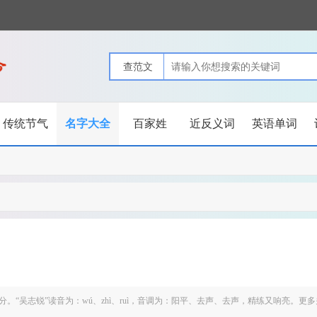
传统节气
名字大全
百家姓
近反义词
英语单词
。“吴志锐”读音为：wú、zhì、ruì，音调为：阳平、去声、去声，精练又响亮。更