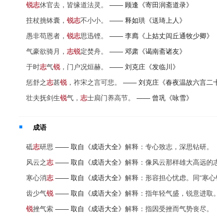
锐
志
休官去，皆缘道法灵。
—— 顾逢《寄田润斋道录》
拄杖挑钵囊，
锐
志
不小小。
—— 释如珙《送琦上人》
愚非苟恩者，
锐
志
思迅铿。
—— 李廌《上姑丈闾丘通牧少卿》
气豪欲骑月，
志
锐
定焚舟。
—— 邓肃《谒南斋诸友》
于时
志
气
锐
，门户况烜赫。
—— 刘克庄《发临川》
惩舒之
志
甚
锐
，祚宋之言可悲。
—— 刘克庄《春夜温故六言二
壮夫抚剑生
锐
气，
志
士扃门养高节。
—— 曾巩《咏雪》
成语
砥
志
研思
—— 取自《成语大全》
解释：专心致志，深思钻研。
风云之
志
—— 取自《成语大全》
解释：像风云那样雄大高远的
寒心消
志
—— 取自《成语大全》
解释：形容担心忧虑。同“寒心
齿少气
锐
—— 取自《成语大全》
解释：指年轻气盛，锐意进取
锐
挫气索
—— 取自《成语大全》
解释：指因受挫而气势丧尽。