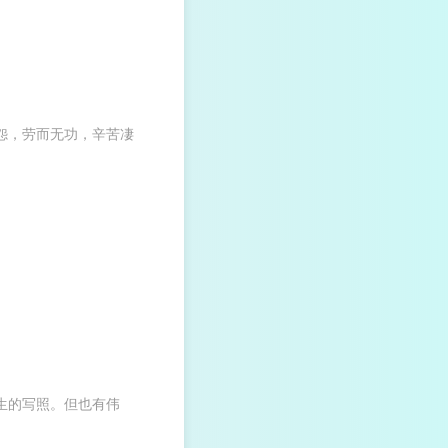
怨，劳而无功，辛苦凄
生的写照。但也有伟