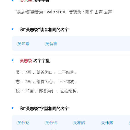
吴志锐
名字字音
“吴志锐”读音为：wú zhì ruì，音调为：阳平 去声 去声
和"吴志锐"读音相同的名字
吴知瑞
吴智睿
吴志锐
名字字型
吴 ：7画， 部首为口， 上下结构。
志 ：7画， 部首为心， 上下结构。
锐 ：12画， 部首为钅， 左右结构。
和"吴志锐"字型相同的名字
吴伟达
吴伟健
吴柏皓
吴伟鑫