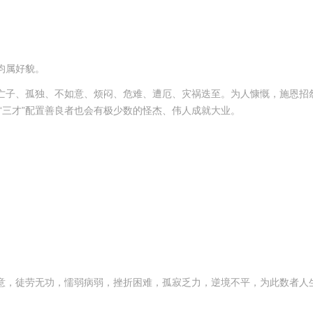
均属好貌。
亡子、孤独、不如意、烦闷、危难、遭厄、灾祸迭至。为人慷慨，施恩招
“三才”配置善良者也会有极少数的怪杰、伟人成就大业。
意，徒劳无功，懦弱病弱，挫折困难，孤寂乏力，逆境不平，为此数者人