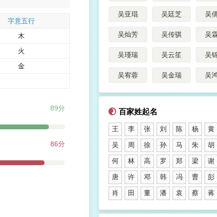
吴亚琨
吴廷芝
吴
字意五行
吴灿芳
吴传骐
吴
木
火
吴瑾瑞
吴云笙
吴
金
吴宥蓉
吴金瑞
吴
89分
百家姓起名
王
李
张
刘
陈
杨
黄
86分
吴
周
徐
孙
马
朱
胡
何
林
高
罗
郑
梁
谢
唐
许
邓
韩
冯
曹
彭
肖
田
董
潘
袁
蔡
蒋