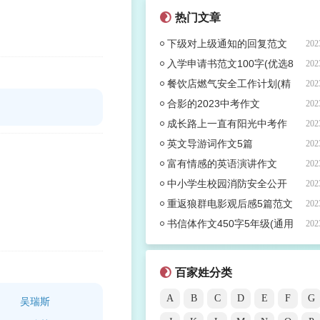
热门文章
下级对上级通知的回复范文
202
(热门53篇)
入学申请书范文100字(优选8
202
篇)
餐饮店燃气安全工作计划(精
202
选7篇)
合影的2023中考作文
202
成长路上一直有阳光中考作
202
文
英文导游词作文5篇
202
富有情感的英语演讲作文
202
中小学生校园消防安全公开
202
课观后感五篇范文
重返狼群电影观后感5篇范文
202
书信体作文450字5年级(通用
202
38篇)
百家姓分类
A
B
C
D
E
F
G
吴瑞斯