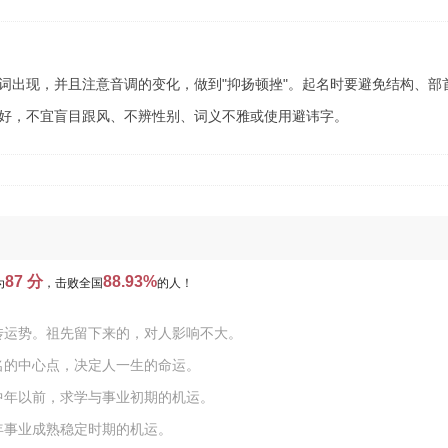
词出现，并且注意音调的变化，做到"抑扬顿挫"。起名时要避免结构、部
好，不宜盲目跟风、不辨性别、词义不雅或使用避讳字。
87 分
88.93%
为
，击败全国
的人！
传运势。祖先留下来的，对人影响不大。
名的中心点，决定人一生的命运。
中年以前，求学与事业初期的机运。
年事业成熟稳定时期的机运。