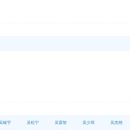
吴峻宇
吴松宁
吴霖智
吴少琪
吴杰栩