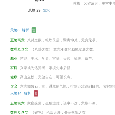
总格，又称后运，主掌中
总格 29
阳水
天格8· 解析
吉
五格寓意
八卦之数，乾坎艮震，巽离坤兑，无穷无尽。
数理及含义
（八卦之数） 意志刚健的勤勉发展之数。
基业
艺能、美术、学者、官禄、天官、师表、畜产。
家庭
兴家成为达贤者，家境先难后裕。
健康
高山立松，完健自在，可望长寿。
含义
意志如磐石，富于进取的气慨，排除万难达到目的。名实两
人格14· 解析
凶
五格寓意
家庭缘薄，孤独遭难，谋事不达，悲惨不测。
数理及含义
（破兆） 沦落天涯，失意落魄之数