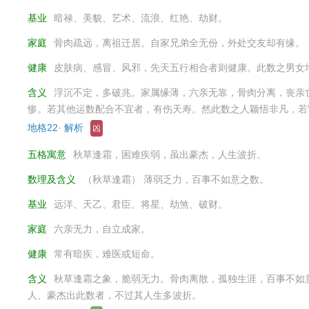
基业
暗禄、美貌、艺术、流浪、红艳、劫财。
家庭
骨肉疏远，离祖迁居。自家兄弟全无份，外处交友却有缘。
健康
皮肤病、感冒、风邪，先天五行相合者则健康。此数之男女
含义
浮沉不定，多破兆。家属缘薄，六亲无靠，骨肉分离，丧亲
惨。若其他运数配合不宜者，有伤天寿。然此数之人颖悟非凡，若
地格22· 解析
凶
五格寓意
秋草逢霜，困难疾弱，虽出豪杰，人生波折。
数理及含义
（秋草逢霜） 薄弱乏力，百事不如意之数。
基业
远洋、天乙、君臣、将星、劫煞、破财。
家庭
六亲无力，自立成家。
健康
常有暗疾，难医或短命。
含义
秋草逢霜之象，脆弱无力。骨肉离散，孤独生涯，百事不如
人、豪杰出此数者，不过其人生多波折。