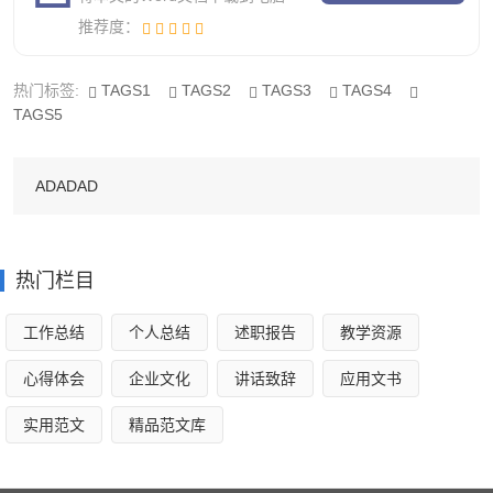
推荐度：
到执法责任、监督机制和评议考核“三到位”，努力创建主体
明确、权责统一、运转协调、廉洁高效的行政执法新机制。
热门标签:
TAGS1
TAGS2
TAGS3
TAGS4
TAGS5
二、结合实际、学用并举,扎实开展“五五”普法依法治理
工作
ADADAD
在认真总结“四五”普法成功经验的基础上，通过进一步
调查研究，认真听取各方面的有益建议，认真分析镇情，结
合实际，制定了“五五”普法依法治理规划，各单位、各部门
热门栏目
也相应制定了切合自身实际的普法依法治理方案，做到了政
工作总结
个人总结
述职报告
教学资源
府有规划、党委有决定、人大有决议。
心得体会
企业文化
讲话致辞
应用文书
按照“规划”要求，镇党委、政府把“五五”普法、依法治镇
工作作为提高全镇公民素质，保障和促进各项工作的重点狠
实用范文
精品范文库
抓落实，切实加强领导，统一安排部署。在普法工作中狠抓
落实，突出重点，全面推进普法、依法治理工作向深层次延