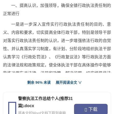
一、提高认识，加强领导，确保全镇行政执法责任制的
正常进行
一是进一步深入宣传实行行政执法责任制的目的、意
义、内容和要求，切实提高全体行政干部，特别是领导干部
对落实行政执法责任制的认识，进一步增强依法行政的自觉
性、并认真落实学习制度，有计划、分阶段地组织执法干部
认真学习《行政处罚法》、《行政复议法》等行政执法方面
的法律法规和政策规定，使全体执法干部在具体操作中能够
熟练运用有关法律、法规和政策，解决问题，切实增强依法
行政的能力。同时，配合县司法局搞好行政执法干部岗前培
剩余 96% 未读
展开阅读全文 ∨
训和法律知识考试，努力提高全体行政执法干部的整体素
质。二是结合工作实际，强化政府责任，进一步健全完善全
警察执法工作总结个人(推荐31
镇行政执法责任制实施方案，梳理行政法规、分解执法任
篇).docx
下载
将本文的Word文档下载到电脑
务、明确执法主体、落实执法责任、确定考核目标。坚持做