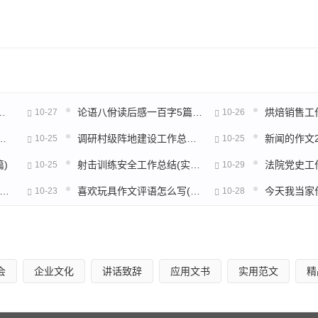
面向官兵、服务官兵。
了“三好五无”。
的流向和报量，提高经费的使用效益。其次要求在标准经费管理上
工作总结(通用18篇)
论语八佾读后感一百字5篇范文
10-27
10-26
业务经费10%的递增，最大限度的争取地方财政的支持。
食作文300字(精选8篇)
调研村级阵地建设工作总结(实用22篇)
10-25
10-25
内，大项经额坚持支部研究审批，发扬勤俭节约、艰苦奋斗的优
)
射击训练安全工作总结(实用13篇)
10-25
10-29
片采购人员年终工作总结(11篇)
喜欢玩具作文评语怎么写(32篇)
今天我当家
10-23
10-28
总队、支队和地方财政部门争取经费，使中队的俱乐部、综合娱
会
企业文化
讲话致辞
应用文书
实用范文
精
节约”的原则和“双增双节”方针，严格落实伙食管理五项制度，
习惯。使我中队的伙食管理形成规范化，不断提高中队官兵的生