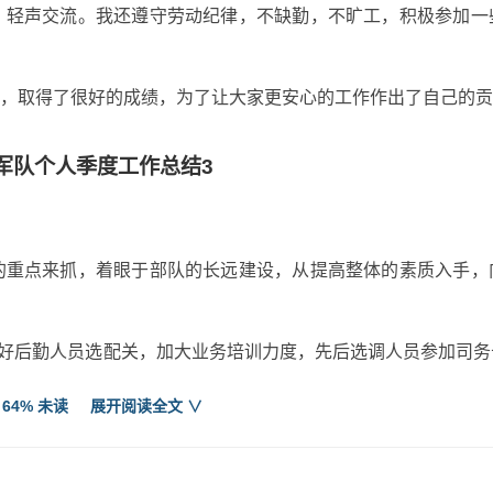
，轻声交流。我还遵守劳动纪律，不缺勤，不旷工，积极参加一
，取得了很好的成绩，为了让大家更安心的工作作出了自己的贡
军队个人季度工作总结3
的重点来抓，着眼于部队的长远建设，从提高整体的素质入手，
把好后勤人员选配关，加大业务培训力度，先后选调人员参加司
后勤综合保障能力明显增强。
 64% 未读
展开阅读全文 ∨
队服务，为官兵服务的意识，教育后勤人员深刻的精神实质，并