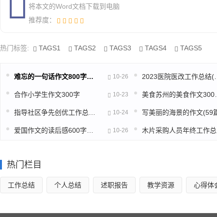
将本文的Word文档下载到电脑
3. 牢固树立后勤就是服务的思想，保持良好的职业道德，
推荐度：
二、加强经费管理，提高经费的使用效益
热门标签:
TAGS1
TAGS2
TAGS3
TAGS4
TAGS5
经费管理始终坚持规范化、制度化，我中队力争经费管理达到
1.首先，坚持抓住“预算管理”这个龙头，正确把握资金
难忘的一句话作文800字高中(推荐39篇)
2023医院医改
10-26
首位意识，强化预算的权威性。并积极与地方财政联系保证每年
合作小学生作文300字
美食苏州的美
10-23
2.把好经费的开支审批关，把一切开支控制在预算总量之
指导社区争先创优工作总结(精选49篇)
写美丽的海景的作文(59篇
10-24
事、办好事、办实事的原则，有效地避免不合理开支。
爱国作文的读后感600字高中五篇范文
木
10-26
3.认真做好达标建设中硬件设施的进一步完善，积极的向
完善。
热门栏目
三、推进伙食标准化管理制度，使官兵吃饱吃好
工作总结
个人总结
述职报告
教学资源
心得体
在伙食管理工作上中队始终认真贯彻我军“艰苦奋斗、勤俭
食，安排好执勤人员、伤病员的饮食,尊重少数民族官兵的生活