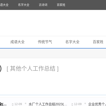
语大全
名字大全
古诗词
百家姓
成语大全
传统节气
名字大全
百家姓
)
[ 其他个人工作总结 ]
个人总结报告范文大全(汇总3篇)
水厂个人工作总结2023(推荐46篇)
12-09
12-09