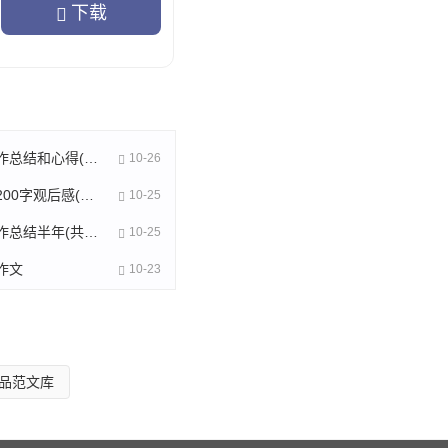
下载
多下功夫，强化预算管理的
烘焙销售工作总结和心得(精选39篇)
10-26
新闻的作文200字观后感(通用32篇)
10-25
良传统，坚持少花钱多办
法院党史工作总结半年(共16篇)
10-25
作文
10-23
乐室、电子阅览室进一步的
品范文库
全面实行分餐,科学调剂伙
活质量。中队立足现有条