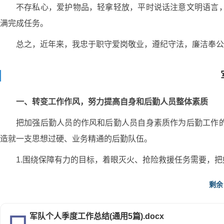
不存私心，爱护物品，轻拿轻放，平时说话注意文明语言
满完成任务。
总之，近年来，我忠于职守爱岗敬业，遵纪守法，廉洁奉公
一、转变工作作风，努力提高自身和后勤人员整体素质
把加强后勤人员的作风和后勤人员自身素质作为后勤工作
造就一支思想过硬、业务精通的后勤队伍。
1.围绕保障有力的目标，着眼灭火、抢险救援任务需要，
集训，保持了一支结构合理、业务精通、敢抓善管的后勤队伍，
剩余
2.加强后勤人员的工作作风建设，牢固树立后勤人员为部
去。
军队个人季度工作总结(通用5篇).docx