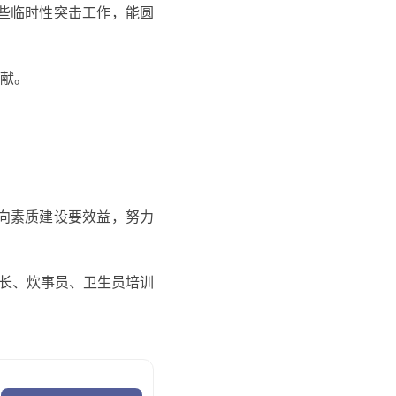
些临时性突击工作，能圆
献。
向素质建设要效益，努力
务长、炊事员、卫生员培训
将重要思想落实到实践中