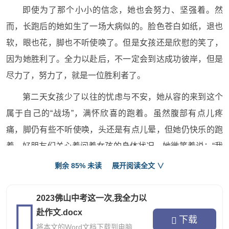
即使为了那个小小的信念，她也会努力、坚强着。然
而，长跑后的她如生了一场大病似的。脸色苍白如纸，退也
软，眼也花，脚也不听使唤了。但是女孩还是欣慰的笑了，
因为她胜利了。全力以赴后，不一定会到达成功彼岸，但是
尽力了，努力了，就是一位胜利者了。
第二天女孩少了以往的忧虑与不安，她从容的来到这个
属于自己的“战场”，满怀欣喜的跑着。虽然腹部有点儿疼
痛，脚仍有些不听使唤，头还是有点儿晕，但她仍快乐的跑
着。好朋友们关心着问着女孩的身体状况，她微笑着说；“我
没事，我很好。”
剩余 85% 未读
展开阅读全文 ∨
从此，她不会再将运动当成痛苦的事，而会乐在其中的
2023佛山中考这一次,我全力以
做名运动者。长跑考试眼看考八百米的日子渐渐濒临拉，女
赴作文.docx
孩期待着这天的到来，因为这次她决定她挑战自己。第一
下载
将本文的Word文档下载到电脑