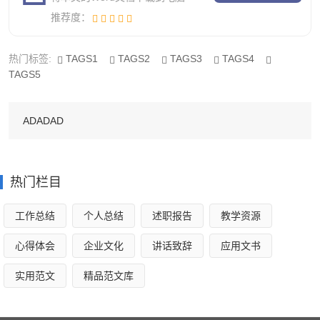
圈，女孩很轻松的跑完了，此时她是第二名。第二圈，腹部
推荐度：
开始剧烈的疼痛，头晕眼花，但她还是永不言弃，与风儿作
着斗争。
热门标签:
TAGS1
TAGS2
TAGS3
TAGS4
TAGS5
眼看一个个都追上她，她开始担心了，于是，加快自己
的脚步，但是，越加速就越疼就越慢，成了第三名。女孩是
ADADAD
很开心的，从一个害怕长跑的她到乐长跑，从可能是倒数第
一到正数第三名。女孩已经很欣慰了，很开心了。她真的已
经尽力，已经成功了。
热门栏目
有人问道；“你跑步有什么秘诀呢？怎么跑到前三的呢？
工作总结
个人总结
述职报告
教学资源
教教我啊！”女孩说；“心中的信念支持我前进啊！成功与否
心得体会
企业文化
讲话致辞
应用文书
我真的不在乎。记得！凡事都要全力以赴！那时的你会很快
乐很快乐的。”
实用范文
精品范文库