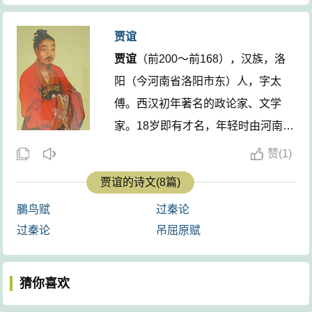
个人独自忧愁抑郁能够和谁说呢？凤凰飘飘然向高处飞
许因此而不能长寿，但仍不愿去自尽。
去啊，自己本来就打算远走高飞。效法深渊中的神龙
贾谊和屈原这种见解的差异，是因为他们具有不同
贾谊
啊，深深地潜藏在渊底来保护自己；弃离了蟂獭去隐居
的生死观。屈原所怀的是儒家杀身成仁的思想，理想不
贾谊
（前200～前168），汉族，洛
啊，怎么能够跟从蛤蟆与水蛭、蚯蚓？我所认为珍贵的
能实现就不惜殉以生命；而贾谊除具有儒家思想外，还
阳（今河南省洛阳市东）人，字太
东西是圣人的神明德行啊，要远离污浊的世界而自己隐
兼有盛行于汉初的道家旷达精神。所以，如将两人的作
傅。西汉初年著名的政论家、文学
居起来；假使骐骥也能够被束缚而受羁绊啊，怎么能够
品加以对比，就可以发现在忧国忧民的忧患意识方面，
家。18岁即有才名，年轻时由河南郡
说与狗和羊有分别呢？盘桓在这样混乱的世上遭受祸难
贾谊没有屈原那样深沉；在对自身理想的追求上，贾谊
守吴公推荐，20余岁被文帝召为博
赞
(
1)
啊，也是您的原因。无论到哪里都能辅佐君主啊，又何
也不及屈原那么执着，似乎他对世事显得更豁达，更彻
士。不到一年被破格提为太中大夫。
必留恋国都呢？凤凰在千仞的高空翱翔啊，看到人君道
贾谊的诗文(8篇)
悟。贾谊任长沙王太傅第三年的一天，有一只鸟（猫头
但是在23岁时，因遭群臣忌恨，被贬
德闪耀出的光辉才降落下来；看到德行卑鄙的人显出的
鹰）飞入他的住宅。长沙民间认为猫头鹰所到的人家，
鵩鸟赋
过秦论
为长沙王的太傅。后被召回长安，为
危险征兆啊，就远远的高飞而去。那窄窄的小水沟啊，
主人不久将会死去。贾谊谪居长沙本已郁郁不得志，又
过秦论
吊屈原赋
梁怀王太傅。梁怀王坠马而死后，
贾
怎么能够容下吞舟的巨鱼？横行江湖的鳣鱼、鲸鱼，
凑巧碰上这事，更是触景生情，倍感哀伤，便写下《鵩
谊
深自歉疚，直至33岁忧伤而死。其
（出水后）也将受制于蝼蚁。
鸟赋》，假借与鹏鸟的问答，抒发自己的怀才不遇之
著作主要有散文和辞赋两类。散文如
猜你喜欢
情，并用老庄“齐生死，等祸福”的思想来自我宽解。《鵩
注释
《过秦论》、《论积贮疏》、《陈政