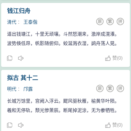
治的关心。
人单称先生而不称名，表示尊敬。
钱江归舟
如汉初朝廷准允民间铸钱，贾谊就上书反对，他认
罔极：没有准则。殒（yǔn）：殁，死亡。厥：其，指屈
为民间铸钱有三弊：一、将有许多假钱；二、各地所铸
原
繁
拼
清代
：
王泰偕
原。
的钱会轻重不一，不利流通；三、铸钱利厚，若吸引大
不祥：不幸。
道出钱塘江，十里无顽壤。斗然怒潮来，激岸成滉瀁。
量劳力投向铸钱，便会影响农业生产。可惜意见未得到
伏窜：潜伏，躲藏。鸱枭：猫头鹰一类的鸟，古人认为
波势倏低昂，帆影随俯仰。蛟涎溅衣湿，鹢舟荡人晃。
采纳。
是不吉祥的鸟，此喻小人。翱翔：比喻得志升迁。
贾谊在长沙居住了四年多，他的活动和著述对长沙
赞
(
0)
闒（tà）：小门。茸：小草。
及湖南的文化影响很大。历代长沙文人均为贾谊这位文
逆曳：被倒着拖拉，指不被重用。倒植：倒立，指本应
化巨匠曾在自己故乡生活过而感到自豪，许多诗人辞家
拟古 其十二
居高位反居下位。
以屈贾后人自命。贾谊故宅在今长沙市天心区太平街太
原
繁
拼
随：卞随，商代的贤士。夷：伯夷。二者都是古贤人的
明代
：
邝露
傅里，原建有贾太傅词，汉之后许多文人曾来此凭吊。
代表。溷（hún）：混浊。跖：春秋时鲁国人，传说他是
长城万馀里，宫阙入浮云。飂风驱秋雁，榆黄华叶陨。
唐代刘长卿留下了“三年谪宦此栖迟，万古惟留楚客悲”的
大盗。蹻（jué）：庄蹻，战国时楚国将领，庄蹻接受楚
羲和无停轨，颓光惨萧辰。断尾掉泥涂，无为豢牺牲。
诗句。明代李东阳写过《贾太傅祠碑记》。祠前巷侧有
顷襄王之命开辟云南，后来退路被秦国斩断，他回不来
井，上敛下大，其状如壶，相传是贾谊所凿，称太傅井
赞
(
0)
就在云南做了王，客观上背叛了楚国。传说中这两个人