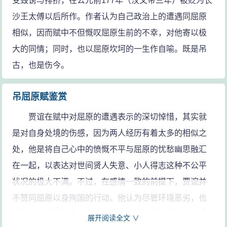
受毁谤与排挤，在公元前177年（汉文帝三年）被贬为长
一篇文章投到江水中啊，（我）恭敬的凭吊屈原先生，
沙王太傅以后所作。作者认为自己政治上的遭遇同屈原
（你）遭受了世间无尽的谗言啊，乃至毁灭了自己的生
相似，因而赋中不但慨叹屈原生前的不幸，对他寄以极
命。唉！唉！遭逢的时代不好啊。鸾鸟凤凰躲避流窜
大的同情；同时，也以屈原坎坷的一生作自喻。既是吊
啊，猫头鹰却在高空翱翔。宦官内臣尊贵显耀啊，用谗
古，也是伤今。
言奉承阿谀的人能得志；贤才能臣无法立足啊，端方正
派的人却郁郁不得志。世人都认为卞随、伯夷恶浊啊，
吊屈原赋鉴赏
认为盗跖、庄蹻廉洁，（认为）宝剑莫邪粗钝啊，铅质
的刀锋利。慨叹抱负无法施展，屈原你无故遇祸啊！这
贾谊在赋中对屈原的遭遇表示的深切悼惜，其实就
就好比是抛弃了周鼎，而把瓦盆当成了宝物啊；乘坐、
是对自身处境的伤感，因为两人经历有着太多的相似之
驾驶疲牛，使跛驴作骖啊，反让骏马吃力的去拖盐车
处，他是将自己心中的愤慨不平与屈原的忧愁幽思融汇
啊；帽冠低居在下，鞋履反高高再上；这种倒行逆施的
在一起，以表达对世间贤人失意、小人得志这种不公平
行为是不会长久的。慨叹先生你真不幸啊，竟遭遇到这
状况的极大不满。不过，在感情一致的前提下，贾谊并
样的祸难！”
不赞同屈原以身殉国的行动。他认为尽管环境恶劣，也
总之：算了吧！整个国家没有一个人了解我啊，一
应当顽强地活下去，自己虽然将居住在卑湿的长沙，或
展开阅读全文 ∨