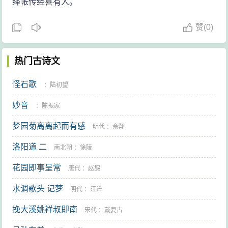
绛帐传经喜有人。
离：通“罹”，遭遇。咎：灾祸。
讯曰：告曰。相当于《楚辞》的“乱曰”。
赞
(
0)
巳矣：“算了吧”之意。
壹郁：同“抑郁”。
热门古诗文
漂漂：同“飘飘”，飞翔貌。高逝：飞得高高的。自引：自
怪石歌
：
陆初望
己升高。
妙音
袭：效法。九渊：九重渊，深渊。沕（wù）：深潜的样
：
陈振家
子。
梦园菊离离起而有感
明代
：
佘翔
偭（miǎn）：面向。蟂獭（xiāotǎ）：水獭一类的动物。
洛阳道 二
南北朝
：
徐陵
从：跟随。虾（há）：蛤蟆。蛭（zhì）：水蛭，蚂蟥一
花园即事呈常
唐代
：
赵嘏
类。螾：同“蚓”，蚯蚓。这两句是说面向蟂獭一类动物隐
居，不与蛤蟆、水蛭、蚯蚓一类小虫为伍。
水调歌头 记梦
明代
：
汪洋
系：用绳系住。羁：用络头络住。这两句的意思是能够
挽大溪姚祥叔即南
宋代
：
戴复古
停留的地方就停留，就像犬、羊哪样。