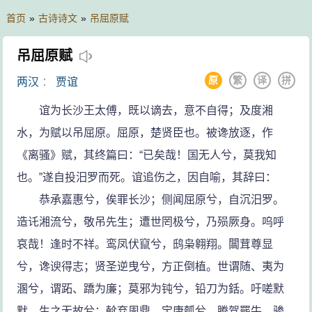
首页
»
古诗诗文
»
吊屈原赋
吊屈原赋
原
繁
译
拼
两汉
：
贾谊
谊为长沙王太傅，既以谪去，意不自得；及度湘
水，为赋以吊屈原。屈原，楚贤臣也。被谗放逐，作
《离骚》赋，其终篇曰：“已矣哉！国无人兮，莫我知
也。”遂自投汨罗而死。谊追伤之，因自喻，其辞曰：
恭承嘉惠兮，俟罪长沙；侧闻屈原兮，自沉汨罗。
造讬湘流兮，敬吊先生；遭世罔极兮，乃殒厥身。呜呼
哀哉！逢时不祥。鸾凤伏竄兮，鸱枭翱翔。闒茸尊显
兮，谗谀得志；贤圣逆曳兮，方正倒植。世谓随、夷为
溷兮，谓跖、蹻为廉；莫邪为钝兮，铅刀为銛。吁嗟默
默，生之无故兮；斡弃周鼎，宝康瓠兮。腾驾罷牛，骖