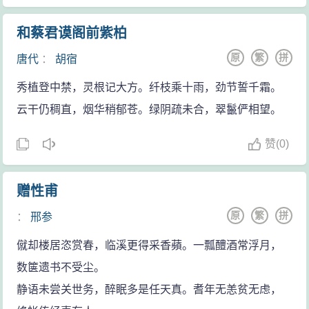
或壶井。因杜甫有“长怀贾谊井依然”的诗句，所以又称长
成为“坏人”的代表。
怀井。清代贾太傅祠有治安堂、潇湘别墅、大观楼、佩
和蔡君谟阁前紫柏
莫邪[yé]：古代宝剑名。铅刀：软而钝的刀。铦
秋亭等建筑。今尚存祠屋一间，宅内留有贾谊木雕像一
（xiān）：锋利。
原
繁
拼
唐代
：
胡宿
座，表现了长沙人对这位汉赋大家的怀念与追忆。
默默：不得志的样子。生：指屈原。无故：《文选》注
秀植登中禁，灵根记大方。纤枝乘十雨，劲节誓千霜。
作为一位才气“陵轶飞免”的英才，贾谊留存下来的赋
谓“无故遇此祸也”。
云干仍稠直，烟华稍郁苍。绿阴疏未合，翠鬣俨相望。
像他的鸿文巨论一样“沾溉后人,其泽甚远”。贾谊赋在赋史
斡（wò）：旋转。斡弃：抛弃。周鼎：比喻栋梁之材。
上具有“振其绪”之功。既上承楚骚的余绪。又奠定了汉代
康瓠（hù）：瓦罐，比喻庸才。
赞
(
0)
骚体赋的基础。在贾谊仅存的四篇赋中，《吊屈原赋》
腾驾：驾驭。罢（pí）：．疲惫。骖：古代四马驾一车，
是以文辞清丽，抒情浓郁而饮誉于世的。“辞清而理哀”，
中间的两匹叫服，两边的叫骖。蹇：跛脚。
赠性甫
刘勰对《吊屈原赋》的这一评价的确是中肯之语，道出
服：驾。《战国策·楚策》：“夫骥之齿至矣，服盐车而上
原
繁
拼
：
邢参
了贾谊这篇短赋被历代文人心慕手追的原因。贾谊的境
太行，中坂纤延，负辕不能上。”骥是骏马，用骏马来拉
僦却楼居恣赏春，临溪更得采香蘋。一瓢醴酒常浮月，
遇与屈原相类似，因而在此赋中作者借屈原以自况，用
盐车，比喻糟蹋有才能的人。
数箧遗书不受尘。
清丽的言辞，抒写出悲愤哀伤的感情。
章甫：古代的一种礼帽。荐：垫。履：鞋。章甫荐履：
静语未尝关世务，醉眠多是任天真。耆年无恙贫无虑，
用礼貌来垫鞋子。渐：逐渐，这里指时间短暂。