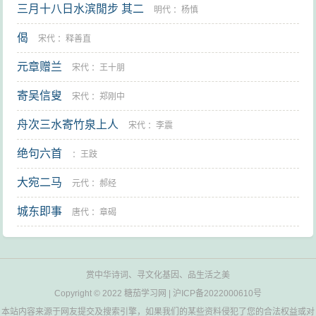
三月十八日水滨閒步 其二
明代
：
杨慎
偈
宋代
：
释善直
元章赠兰
宋代
：
王十朋
寄吴信叟
宋代
：
郑刚中
舟次三水寄竹泉上人
宋代
：
李震
绝句六首
：
王跂
大宛二马
元代
：
郝经
城东即事
唐代
：
章碣
赏中华诗词、寻文化基因、品生活之美
Copyright © 2022
糖茄学习网
|
沪ICP备2022000610号
本站内容来源于网友提交及搜索引擎，如果我们的某些资料侵犯了您的合法权益或对