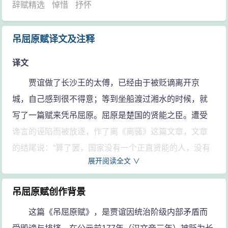
辞赋精选
悼惜
抒怀
吊屈原赋译文及注释
译文
贾谊做了长沙王的太傅，已经由于被贬谪离开京
城，自己感到很不得意；等到坐船渡过湘水的时候，就
写了一篇赋来凭吊屈原。屈原是楚国的贤能之臣。遭受
谗言的诬陷而被放逐，作了离《离骚》这篇文章，文章
的结尾说：“算了罢，国家没有一个正直贤能的人，没有
展开阅读全文 ∨
一个人了解我啊”于是就跳到汨罗江自杀了。贾谊我追念
感伤这件事情，借此来比喻自己，那文章的词句说：
吊屈原赋创作背景
恭敬地承受这美好的恩惠啊，到长沙去做官。途中
这篇《吊屈原赋》，是贾谊因统治阶级内部矛盾而
听说屈原啊，自己沉到汨罗江自杀了。到了这湘江后写