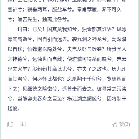
蹇驴兮；骥垂两耳，服盐车兮。章甫荐履，渐不可久
兮；嗟苦先生，独离此咎兮。
讯曰：已矣！国其莫我知兮，独壹郁其谁语？凤漂
漂其高逝兮，固自引而远去。袭九渊之神龙兮，沕深潜
以自珍；偭蟂獭以隐处兮，夫岂从虾与蛭蟥？所贵圣人
之神德兮，远浊世而自藏；使骐骥可得系而羁兮，岂云
异夫犬羊？般纷纷其离此尤兮，亦夫子之故也。历九州
而其君兮，何必怀此都也？凤凰翔于千仞兮，览德辉而
下之；见细德之险徵兮，遥曾击而去之。彼寻常之污渎
兮，岂能容夫吞舟之巨鱼？横江湖之鳣鲸兮，固将制于
蝼蚁。
赞
(
3)