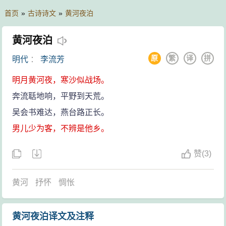
首页
»
古诗诗文
»
黄河夜泊
黄河夜泊
原
繁
译
拼
明代
：
李流芳
明月黄河夜，寒沙似战场。
奔流聒地响，平野到天荒。
吴会书难达，燕台路正长。
男儿少为客，不辨是他乡。
赞
(
3)
黄河
抒怀
惆怅
黄河夜泊译文及注释