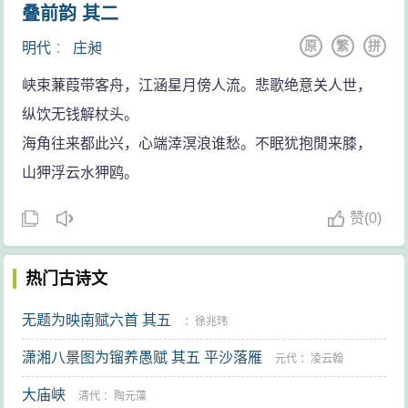
叠前韵 其二
原
繁
拼
明代
：
庄昶
峡束蒹葭带客舟，江涵星月傍人流。悲歌绝意关人世，
纵饮无钱解杖头。
海角往来都此兴，心端涬溟浪谁愁。不眠犹抱閒来膝，
山狎浮云水狎鸥。
赞
(
0)
热门古诗文
无题为映南赋六首 其五
：
徐兆玮
潇湘八景图为镏养愚赋 其五 平沙落雁
元代
：
凌云翰
大庙峡
清代
：
陶元藻