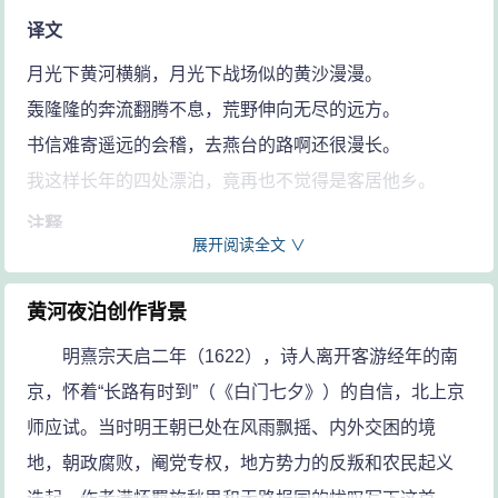
译文
月光下黄河横躺，月光下战场似的黄沙漫漫。
轰隆隆的奔流翻腾不息，荒野伸向无尽的远方。
书信难寄遥远的会稽，去燕台的路啊还很漫长。
我这样长年的四处漂泊，竟再也不觉得是客居他乡。
注释
展开阅读全文 ∨
寒沙：寒冷的沙滩。
聒：声音嘈杂，使人厌烦。
黄河夜泊创作背景
平野：平坦的旷野。
明熹宗天启二年（1622），诗人离开客游经年的南
天荒：极言空间无尽或历时久远。
京，怀着“长路有时到”（《白门七夕》）的自信，北上京
吴会：吴地的会稽，即作者故乡。
师应试。当时明王朝已处在风雨飘摇、内外交困的境
燕台：指燕京，今北京。明朝的京城。
地，朝政腐败，阉党专权，地方势力的反叛和农民起义