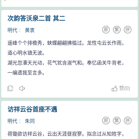
象有心声，动静相配，心与物合，极富于神韵。
五六句写作者面对喧嚣的黄河发出的感叹。刘勰
次韵答沃泉二首 其二
云：“春秋代序，阴阳惨舒，物色之动，心亦摇焉。”
原
繁
拼
明代
：
黄衷
（《文心雕龙》）王夫之也说：“夫景以情合，情以景
遥峰个个排檐秀，蛱蝶翩翩拂槛过。龙性屯云长作雨，
生。”（《姜斋诗话》）正是由于眼前奔腾喧嚣的黄河，
道心明水镇无波。
似战场的寒沙平野，刺激着诗人的感官，触发他对时局
湖光忽瀁天光动，花气犹含淑气和。奉忆函关牛背老，
和社会人生的思考，才使他慨然发出“吴会书难达，燕台
一编遗我至言多。
路正长”的感叹。“燕台路”，指作者进身受任、报国建功之
路。“书难达”，见离乡之遥远；“路正长”，言前途之渺
赞
(
0)
茫，真切表露诗人对家乡亲朋的思念和忧国伤事之情。
有家难归，有国难投，举步维艰，诗人的境遇可算是困
访祥云谷首座不遇
窘到极点了。此二句直抒胸臆，全是写情，但透过诗句
原
繁
拼
明代
：
朱同
表层，南国的辽远，北野的苍茫和诗人南顾北望、引领
长叹的情态都鲜明可见。这种寓景于情的写法，丰富了
荷锄欲访祥云谷，云出天涯昼寂寥。拟念过从知姓字，