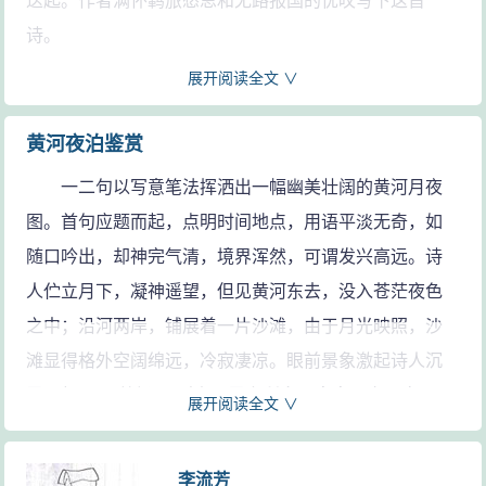
迭起。作者满怀羁旅愁思和无路报国的忧叹写下这首
诗。
展开阅读全文 ∨
参考资料：
1、周啸天．元明清名诗鉴赏．四川：四川人民出版社，2001：
475
黄河夜泊鉴赏
一二句以写意笔法挥洒出一幅幽美壮阔的黄河月夜
图。首句应题而起，点明时间地点，用语平淡无奇，如
随口吟出，却神完气清，境界浑然，可谓发兴高远。诗
人伫立月下，凝神遥望，但见黄河东去，没入苍茫夜色
之中；沿河两岸，铺展着一片沙滩，由于月光映照，沙
滩显得格外空阔绵远，冷寂凄凉。眼前景象激起诗人沉
思遐想，“似战场”，则表明思之所向。寥寥三字，突兀而
展开阅读全文 ∨
来，挟带着深沉的叹息，表达出诗人对国事时局的忧
虑，隐隐透出一片报国之意。
李流芳