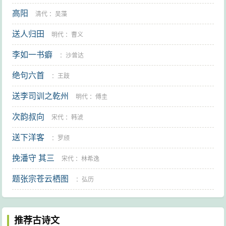
高阳
清代
：
吴藻
送人归田
明代
：
曹义
李如一书癖
：
沙曾达
绝句六首
：
王跂
送李司训之乾州
明代
：
傅圭
次韵叔向
宋代
：
韩淲
送下洋客
：
罗颀
挽潘守 其三
宋代
：
林希逸
题张宗苍云栖图
：
弘历
推荐古诗文