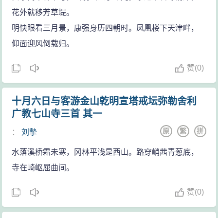
近率直的方式抒发游子的复杂感情，耐人寻味。
花外就移芳草堤。
明快眼看三月景，康强身历四朝时。凤凰楼下天津畔，
仰面迎风倒载归。
赞
(
0)
十月六日与客游金山乾明宣塔戒坛弥勒舍利
广教七山寺三首 其一
原
繁
拼
：
刘摰
水落溪桥霜未寒，冈林平浅是西山。路穿峭茜青葱底，
寺在崎岖屈曲间。
赞
(
0)