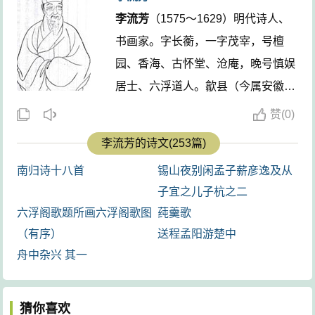
三四句从视觉与听觉两方面渲染水流的气势。“奔流”
李流芳
（1575～1629）明代诗人、
句承上联“黄河”，奔流”一词在此有二用：一是以“奔”之
书画家。字长蘅，一字茂宰，号檀
“流”指代黄河，从而避免字面重复；二是状水势的湍急迅
园、香海、古怀堂、沧庵，晚号慎娱
猛，道出黄河的特性。“黄河之水天上来，奔流到海不复
居士、六浮道人。歙县（今属安徽）
回”（李白《将进酒》）其景象已经十分壮观，再加之声
人，侨居嘉定（今属上海市）。三十
赞
(
0)
音动地，就更令人心惊魄动，望河兴叹了。“平野”句承上
二岁中举人，后绝意仕途。诗文多写
李流芳的诗文(253篇)
文“寒沙”，描绘大河两岸辽阔而苍凉的景象。平坦如砥的
景酬赠之作，风格清新自然。与唐时
原野向四方延展，广大荒远，似与天接，尤其在星月辉
南归诗十八首
锡山夜别闲孟子薪彦逸及从
升、娄坚、程嘉燧合称“嘉定四先
映的夜里，更给人以浩茫无垠的感觉。这一联看似纯写
子宜之儿子杭之二
生”。擅画山水，学吴镇、黄公望，
景物，其实也融会着深沉的情思。那奔腾不息的河水，
六浮阁歌题所画六浮阁歌图
莼羹歌
峻爽流畅，为“画中九友”之一。亦工
震天动地的水声，像金戈铁马，千军突进，似乎激起诗
（有序）
送程孟阳游楚中
书法。 ...
舟中杂兴 其一
人心潮的波荡、轰鸣；那连接着远天的广漠原野，像一
幅巨大的历史画卷，闪现着王朝兴衰、逐鹿争战的情
景，牵动着诗人的神经。二句中，有动景有静景，有物
猜你喜欢