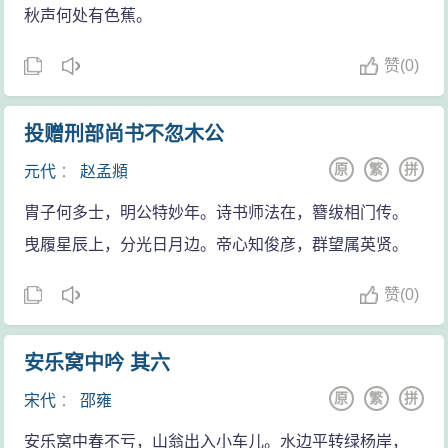
情感的内涵，增强了诗的形象性。
秋声何处有色蕉。
七八句写作者对自己长期漂泊感到伤感。“寄卧郊扉
赞
(
0)
久，何年致此身？”（马戴《灞上秋居》）漂泊已非一
日，然而还得飘流下去。难以名状的悲哀涌上心头，诗
投赠刑部尚书不忽木公
人不禁发出痛苦的呻吟：“男儿久为客，不辨是他乡！”沉
原
繁
拼
元代
：
赵孟頫
重的语调中。充满夙志难酬的怨愤和无可奈何的伤感。
全诗在哀叹中结束，留下深厚的余味让人品尝。
胄子何多士，明公特妙年。诗书师法在，簪绂相门传。
全诗由写景入手，从视觉、听觉的感受中展示黄河
曳履星辰上，分光日月边。帝心知俊彦，群望属英贤。
夜景，动静相映成趣，既衬托出心境的凄清，心潮的激
赞
(
0)
烈，又触发起对自己处境的联想。“书难达”、“路正长”语
意双关，怅叹深重，既透露出怀乡却难归的无奈，也暗
安乐窝中吟 其六
示了仕进目的的不易达到。作者还由此宕开一步，用欲
擒故纵的手法，以久客异乡之心竟“麻木”不辨，反衬出乡
原
繁
拼
宋代
：
邵雍
情的深挚。诗中运用白描的手法，质朴简炼的语言，浅
安乐窝中春不亏，山翁出入小车儿。水边平转绿杨岸，