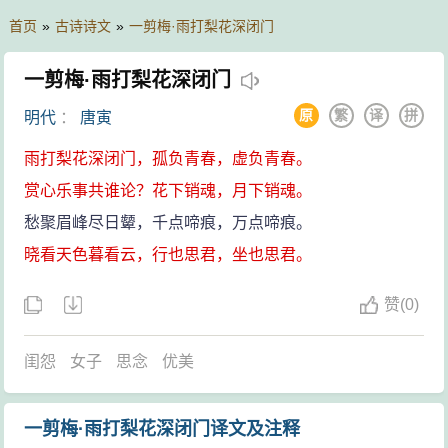
首页
»
古诗诗文
»
一剪梅·雨打梨花深闭门
一剪梅·雨打梨花深闭门
原
繁
译
拼
明代
：
唐寅
雨打梨花深闭门，孤负青春，虚负青春。
赏心乐事共谁论？花下销魂，月下销魂。
愁聚眉峰尽日颦，千点啼痕，万点啼痕。
晓看天色暮看云，行也思君，坐也思君。
赞
(
0)
闺怨
女子
思念
优美
一剪梅·雨打梨花深闭门译文及注释