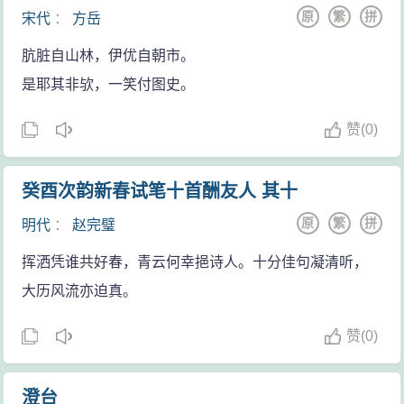
来，重续欢情。作者轻捷地抒述了一种被时空折磨的痛
原
繁
拼
宋代
：
方岳
苦，上下片交叉互补、回环往复，将一个泪痕难拭的痴
肮脏自山林，伊优自朝市。
心女形象灵动地显现于笔端，诚无愧其“才子”之誉称。
是耶其非欤，一笑付图史。
赞
(
0)
癸酉次韵新春试笔十首酬友人 其十
原
繁
拼
明代
：
赵完璧
挥洒凭谁共好春，青云何幸挹诗人。十分佳句凝清听，
大历风流亦迫真。
赞
(
0)
澄台