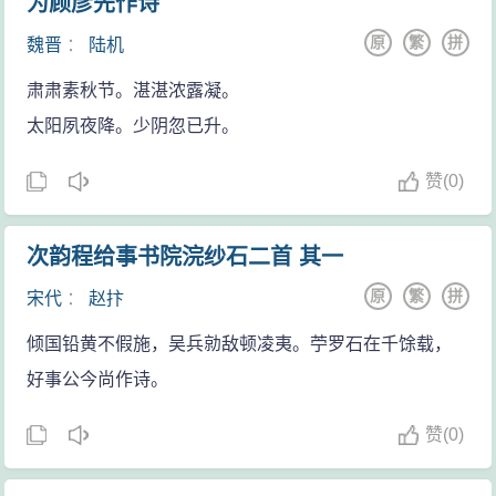
为顾彦先作诗
原
繁
拼
魏晋
：
陆机
肃肃素秋节。湛湛浓露凝。
太阳夙夜降。少阴忽已升。
赞
(
0)
次韵程给事书院浣纱石二首 其一
原
繁
拼
宋代
：
赵抃
倾国铅黄不假施，吴兵勍敌顿凌夷。苧罗石在千馀载，
好事公今尚作诗。
赞
(
0)