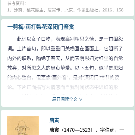
参考资料：
颦（pín），皱眉。
1、沙爽．桃花庵主：唐寅传．北京：作家出版社，2016：158
啼痕：泪痕。
一剪梅·雨打梨花深闭门鉴赏
参考资料：
1、赵秀亭 冯统一 选注．中国古典诗歌基础文库·元明清词卷．杭
此词以女子口吻，表现离别相思之情，是一首闺怨
州：浙江文艺出版社，1993：76
2、孙文光 彭国忠．明清词举要．芜湖：安徽师范大学出版社，
词。上片首句，即以重重门关横亘在画面上，它阻断了
2015：24-25
内外的联系，隔绝了春天，从而表明思妇对红尘的自觉
放弃，对所思之人的忠贞挚爱。以下五句，似乎是思妇
的内心独白，但更像“画外音”，是对“深闭门”情节的议
论。下片正面描写为情感而自我封闭状态中思妇的形
象，通过皱眉洒泪、看天看云、行行坐坐几个连续动
展开阅读全文 ∨
作，表达其坐卧不安的无边相思。
“闺怨”之作在历代词人笔下堪称汗牛充栋，愈是习见
唐寅
的题材愈难出新意，从而所贵也尤在能别具心裁。这首
唐寅
（1470—1523），字伯虎，一