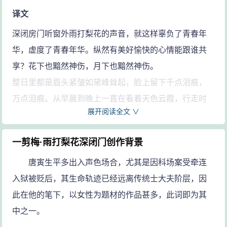
译文
深闭房门听窗外雨打梨花的声音，就这样辜负了青春年
华，虚度了青春年华。纵然有美好愉快的心情能跟谁共
享？花下也黯然神伤，月下也黯然神伤。
整日里都是眉头紧皱如黛峰耸起，脸上留下千点泪痕，
万点泪痕。从早晨到晚上一直在看着天色云霞，行走时
展开阅读全文 ∨
想念您啊，坐着时也是想念您！
注释
一剪梅·雨打梨花深闭门创作背景
一剪梅：词牌名，又名“腊梅香”“玉簟秋”等。双调六十
唐寅生平多出入声色场合，尤其是因科场案受牵连
字，前后段各六句、三平韵。
入狱被贬后，其生命轨迹已经远离传统士大夫阶层，因
孤负：同“辜负”。
此在他的笔下，以女性为题材的作品甚多，此词即为其
赏心乐事：欢畅的心情，快乐的事情。论（lún）：说。
中之一。
销魂：黯然神伤。