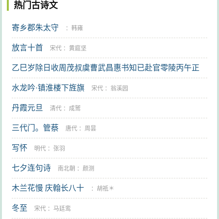
热门古诗文
寄乡郡朱太守
：
韩雍
放言十首
宋代
：
黄庭坚
乙巳岁除日收周茂叔虞曹武昌惠书知已赴官零陵丙午正
月内成十诗奉寄 其二
水龙吟·镇淮楼下旌旗
宋代
：
蒲宗孟
宋代
：
翁溪园
丹霞元旦
清代
：
成鹫
三代门。管蔡
唐代
：
周昙
写怀
明代
：
张羽
七夕连句诗
南北朝
：
颜测
木兰花慢 庆翰长八十
：
胡祗＊
冬至
宋代
：
马廷鸾