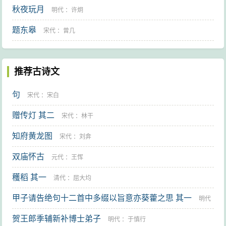
秋夜玩月
明代
：
许炯
题东皋
宋代
：
曾几
推荐古诗文
句
宋代
：
宋白
赠传灯 其二
宋代
：
林干
知府黄龙图
宋代
：
刘弇
双庙怀古
元代
：
王恽
穫稻 其一
清代
：
屈大均
甲子请告绝句十二首中多缀以旨意亦葵藿之思 其一
明代
贺王郎季辅新补博士弟子
：
林熙春
明代
：
于慎行