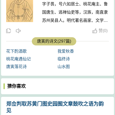
《一剪梅》的佳处不只在于词句之清圆流转，其于自然
字子畏，号六如居士、桃花庵主、鲁
明畅的吟哦中所表现的空间阻隔灼痛着痴恋女子的幽婉
国唐生、逃禅仙吏等，汉族，南直隶
心态更是动人。
苏州吴县人。明代著名画家、文学
“深闭门”是思妇的特定行为：她藏于深闺，将一切都
家。据传他于明宪宗成化六年庚寅年
赞
(
0)
关在门外，正见其相思凄楚之难堪。这空间的阻隔，既
寅月寅日寅时生。他玩世不恭而又才
唐寅的诗文(297篇)
无情地拉开着恋者的距离，而空间的阻隔又必然在一次
气横溢，诗文擅名，与祝允明、文征
次“雨打梨花”、春来春去中加重其往昔曾经有过的“赏心乐
花下酌酒歌
我爱秋香
明、徐祯卿并称“江南四大才子（吴
事”的失落感；至若青春年华也就无可挽回地在花前月下
桃花庵遇仙记
临终诗
门四才子）”，画名更著，与沈周、
神伤徘徊之间被残酷地空耗去。时间在空间中流逝，空
唐寅落花诗
山水图
文征明、仇英并称“吴门四家”。 ...
间的凝滞、间距的未能缩却花开花落，人生便在等待中
渐渐消逝。活过之物终将凋零，只可在“行也思君，坐也
猜你喜欢
思君”中，“愁聚眉峰尽日颦”。上片的“花下销魂，月下销
魂”，是无处不令人回思往时的温馨；下片的“行也思君，
郑佥判取苏黄门图史园囿文章鼓吹之语为韵
坐也思君”则写尽朝暮之间无时不在翘首企盼所恋者的归
见