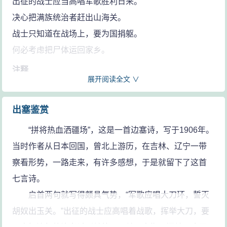
出征的战士应当高唱军歌胜利日来。
决心把满族统治者赶出山海关。
战士只知道在战场上，要为国捐躯。
何必考虑把尸体运回家乡。
注释
展开阅读全文 ∨
环：与“还”同音，古人常用作还乡的隐语。
胡奴：指清王朝封建统治者。玉关：即甘肃玉门关，汉
出塞鉴赏
时为出塞要道。
“拼将热血洒疆场”，这是一首边塞诗，写于1906年。
沙场：本指平沙旷野，后多指战场。
当时作者从日本回国，曾北上游历，在吉林、辽宁一带
马革裹尸：英勇作战，战死于战场。
察看形势，一路走来，有许多感想，于是就留下了这首
七言诗。
启首两句就写得颇具气势，“军歌应唱大刀环，誓灭
胡奴出玉关。”出征的战士应高唱着战歌，挥举大刀，要