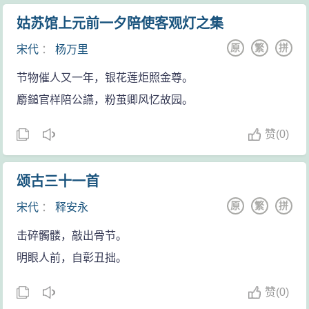
姑苏馆上元前一夕陪使客观灯之集
原
繁
拼
宋代
：
杨万里
节物催人又一年，银花莲炬照金尊。
麝鎚官样陪公讌，粉茧卿风忆故园。
赞
(
0)
颂古三十一首
原
繁
拼
宋代
：
释安永
击碎髑髅，敲出骨节。
明眼人前，自彰丑拙。
赞
(
0)