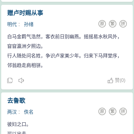
赠卢时赐从事
原
繁
拼
明代
：
孙绪
白马金羁气浩然，客衣前日别幽燕。摇摇易水秋风外，
窅窅瀛洲夕照边。
行人随处问名姓，争识卢家美少年。归来下马拜堂序，
邻翁趋走肩相骈。
赞
(
0)
去鲁歌
原
繁
拼
两汉
：
佚名
彼妇之口。
可以出走。