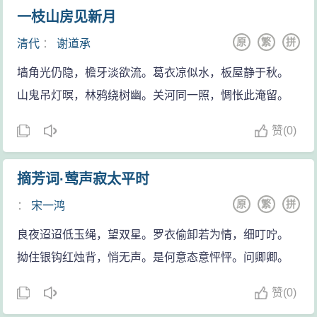
用生命实现了自己的理想。这首诗感情豪放激扬，语气
一枝山房见新月
慷慨悲壮，英气逼人，最后一句“何须马革裹尸还”，写出
原
繁
拼
清代
：
谢道承
了他壮怀激烈、视死如归的英雄气概。总之，这是近代
边塞诗中难得的一首好诗。
墙角光仍隐，檐牙淡欲流。葛衣凉似水，板屋静于秋。
山鬼吊灯暝，林鸦绕树幽。关河同一照，惆怅此淹留。
赞
(
0)
摘芳词·莺声寂太平时
原
繁
拼
：
宋一鸿
良夜迢迢低玉绳，望双星。罗衣偷卸若为情，细叮咛。
拗住银钩红烛背，悄无声。是何意态意怦怦。问卿卿。
赞
(
0)