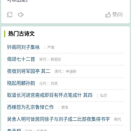
赞
(
0)
热门古诗文
钤阁同刘子集咏
：
严嵩
偈颂七十二首
宋代
：
释祖钦
夜宿刘将军园亭 其二
清代
：
申涵昐
晓起用麟孙韵
元代
：
刘诜
取道长河进宫斋戒即目有怀点笔成什 其四
：
弘历
西楼怨为孔宗鲁悼亡作
：
樊阜
吴舍人明可徙居同徐子与刘子成二比部夜集得书字
明代