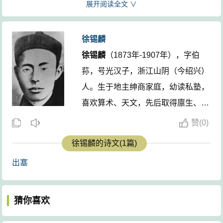
一直把清朝统治者杀到关外。玉关，本指玉门关，这里
展开阅读全文 ∨
代指山海关。清政府是在关外发迹的，因此要杀到关
外，把他们彻底消灭。这里用一个“环”字，预示着反清斗
徐锡麟
争一定会取得胜利，战士们会踏着歌声，凯旋而回。后
徐锡麟
（1873年-1907年），字伯
两句写得极其悲壮，抒发了作者的情感，“只解沙场为国
荪，号光汉子，浙江山阴（今绍兴）
死，何须马革裹尸还。”作为一名战士，想到的只是为国
人。生于地主绅商家庭，幼读私塾，
捐躯，根本不去考虑身后事，为国捐躯，死得其所，又
喜欢算术、天文，先后取得廪生、副
何必用“马革裹尸还”呢？
举人等功名。因他常宣传革命思想，
赞
(
0)
这首诗抒发了作者义无反顾的革命激情和牺牲精
仇视清廷，其父恐受连累，分了一部
徐锡麟的诗文(1篇)
神，充满了英雄主义气概，把一腔报效祖国、战死疆场
分财产给他，表示脱离父子关系。 ...
的热忱发挥得淋漓尽致。在写下了这首诗的一年以后，
出塞
作者在安庆起义，失败被捕，清政府要他写口供，他挥
笔直书：“尔等杀我好了，将我心剖了，两手两足断了，
猜你喜欢
全身碎了，均可，不可冤杀学生。”尔后，慷慨就义，他