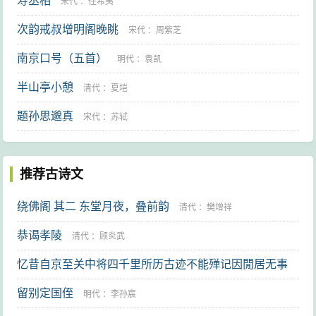
寿丞相
：
谢榛
宋代
：
任希夷
次韵戒叔增明阁晚眺
宋代
：
周紫芝
南京口号（五首）
明代
：
袁凯
半山亭小憩
清代
：
夏垲
题孙思邈真
宋代
：
苏轼
推荐古诗文
绕佛阁 其二 东堂月夜，叠前韵
清代
：
樊增祥
恭谒孝陵
清代
：
顾炎武
忆昔自京至关中将四千里所历古迹不能殚记因閒居无事
追赋律诗凡十首目之曰忆晋以泄曩日之思云
留别定国侄
：
李辕
明代
：
李孙宸