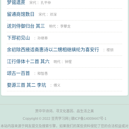
梦锡遗蔗
宋代
：
孔平仲
留通商馆数日
宋代
：
邓深
送刘侍御归台 其三
明代
：
李攀龙
下邳初见山
：
孙继皋
余初除西掖适斋惠诗以二甥相继縯纶为喜安行
：
楼钥
江行俳体十二首 其六
明代
：
钟惺
颂古一百首
：
释智愚
婺源三首 其二 李坑
：
傅义
赏中华诗词、寻文化基因、品生活之美
Copyright © 2022
豆壳学习网
|
赣ICP备14009447号-1
本站内容来源于网友提交及搜索引擎，如果我们的某些资料侵犯了您的合法权益或对