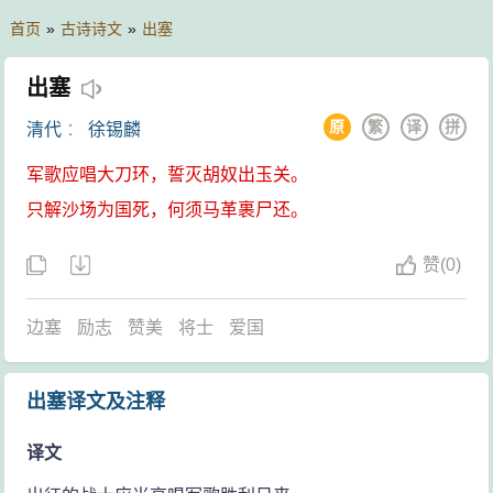
首页
»
古诗诗文
»
出塞
出塞
原
繁
译
拼
清代
：
徐锡麟
军歌应唱大刀环，誓灭胡奴出玉关。
只解沙场为国死，何须马革裹尸还。
赞
(
0)
边塞
励志
赞美
将士
爱国
出塞译文及注释
译文