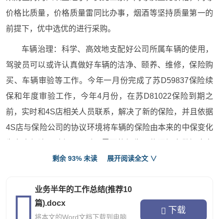
价格比质量，价格质量雷同比办事，烟酒等坚持质量第一的
前提下，优中选优的进行采购。
车辆治理：科学、高效地支配好公司所属车辆的使用，
驾驶员可以或许认真做好车辆的洁净、颐养、维修，保险购
买、车辆审验等工作。今年一月份完成了苏D59837保险续
保和年度审验工作，今年4月份，在苏D81022保险到期之
前，实时和4S店相关人员联系，解决了新的保险，并且依据
4S店与保险公司的协议环境将车辆的保险由本来的中保变化
为安全保险，避免了以后不需要的损失。依照规定做好出车
记录和维修记录，3辆车6次的颐养，有4次是支配在周末和
剩余 93% 未读
展开阅读全文 ∨
节沐日，避免了因颐养车辆影响了工作。半年来，累计平安
业务半年的工作总结(推荐10
行车近2万公里，做到了半年无事故、无违章，较好地完成
篇).docx
了车辆的包管任务。
下载
将本文的Word文档下载到电脑