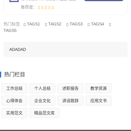
在落实考勤制度上，坚持勤反省，每月不按期的反省，
推荐度：
至少2次以上，对上班光阴有无迟到早退、工作服的穿戴、
卫生环境、物品摆放作为重点，通过9次的反省，发明小的
热门标签:
TAGS1
TAGS2
TAGS3
TAGS4
TAGS5
问题实时和相关人员沟通处置惩罚，争取一次整改到位，并
将反省环境实时通报，还将霉畚的反省环境记录留存，公司
ADADAD
员工在制度落实上较以前有着明显的改看，各部门的情况卫
生，分外是售楼处的两个案场及总司理的办公室，做到了窗
明几净，物品摆放划一有序。
热门栏目
二、工作中存在的问题主要有以下几方面：
工作总结
个人总结
述职报告
教学资源
办公室整体工作程度和治理才能、和谐才能仍需进一步
心得体会
企业文化
讲话致辞
应用文书
增强，服务短缺预见性和主动性，与其他部门工作上的共同
与办事保障上还有必然的不够。
实用范文
精品范文库
具体的工作计划执行上不是很认真，存在着必然的应付