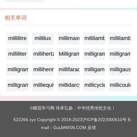
相关单词
millilitre
millilux
millimaxwell
millilambda
millilamber
milliliter
millihertz
Milligramage
milligrame
milligrame
milligramme
millihenry
millifarad
milligamma
milligauss
milligram
milliequivalent
millidarcy
millicycle
millicoulo
©糖茄学习网 传承弘扬，中华优秀传统文化！
522266.xyz Copyright © 2018-2023
沪ICP备2022000610号
E-
mail：GuiJi#MSN.COM
反馈