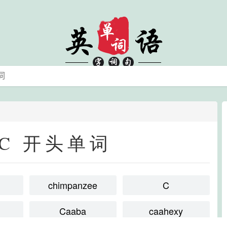
 C 开头单词
chimpanzee
C
Caaba
caahexy