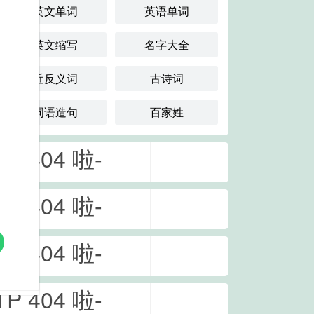
英文单词
英语单词
英文缩写
名字大全
近反义词
古诗词
词语造句
百家姓
TP 404 啦-
考试词汇
法打开页面
TP 404 啦-
分类词汇
法打开页面
TP 404 啦-
以返回网站首页重试，
频率词汇
向我们反馈错误报告
法打开页面
TP 404 啦-
以返回网站首页重试，
单词首字母
向我们反馈错误报告
页
反馈错误