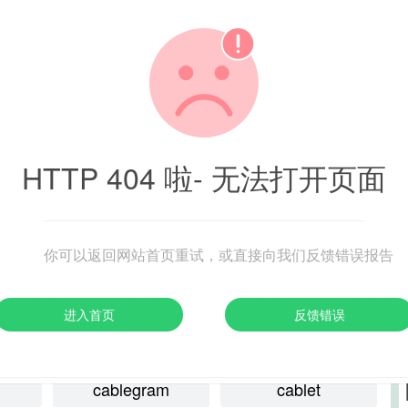
cab
cabagin
cabalism
cabalist
l
Caball
caballero
cabane
cabaret
HTTP 404 啦- 无法打开页面
HTTP 404 啦- 无法打开页面
HT
cabbagehead
cabbala
无
cabble
cabby
你可以返回网站首页重试，或直接向我们反馈错误报告
HT
你可以返回网站首页重试，或直接向我们反馈错误报告
cabin
cabined
无
进入首页
反馈错误
HT
进入首页
反馈错误
你可
er
cabinetmaking
cabinetwork
或直接
无
HT
你可
cablegram
cablet
或直接
进入首