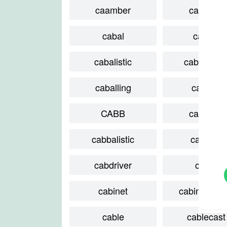
caamber
caatinga
cabal
cabala
cabalistic
cabalistica
caballing
cabana
CABB
cabbage
cabbalistic
cabbies
cabdriver
caber
cabinet
cabinetmak
cable
cablecast