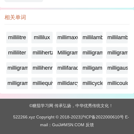
相关单词
millilitre
millilux
millimaxwell
millilambda
millilamber
milliliter
millihertz
Milligramage
milligrame
milligrame
milligramme
millihenry
millifarad
milligamma
milligauss
milligram
milliequivalent
millidarcy
millicycle
millicoulo
©糖茄学习网 传承弘扬，中华优秀传统文化！
522266.xyz Copyright © 2018-2023
沪ICP备2022000610号
E-
mail：GuiJi#MSN.COM
反馈