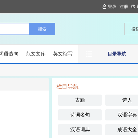
登录
注册
投
词语造句
范文文库
英文缩写
目录导航
栏目导航
古籍
诗人
诗词名句
汉语字典
汉语词典
成语大全