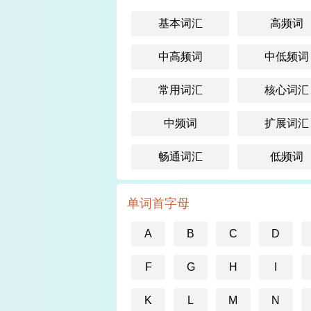
基本词汇
高频词
中高频词
中低频词
常用词汇
核心词汇
中频词
扩展词汇
畅通词汇
低频词
单词首字母
A
B
C
D
F
G
H
I
K
L
M
N