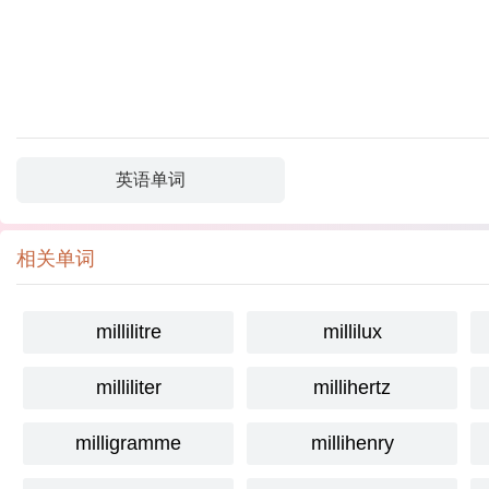
英语单词
相关单词
millilitre
millilux
milliliter
millihertz
milligramme
millihenry