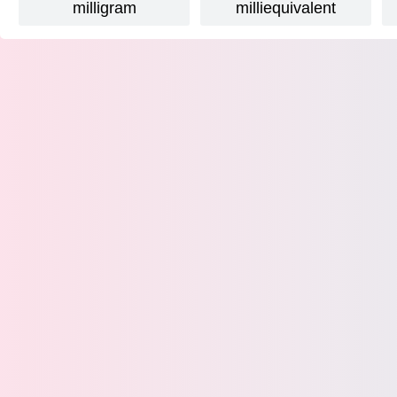
milligram
milliequivalent