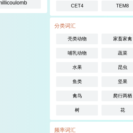
millicoulomb
CET4
TEM8
分类词汇
壳类动物
家畜家禽
哺乳动物
蔬菜
水果
昆虫
鱼类
坚果
禽鸟
爬行两栖
树
花
频率词汇