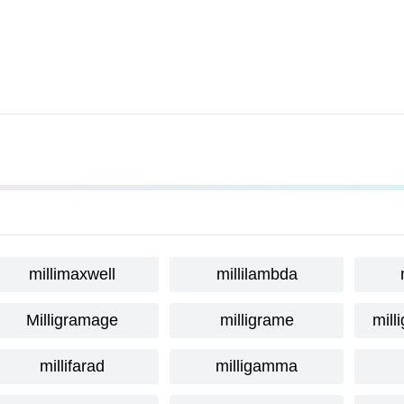
millimaxwell
millilambda
Milligramage
milligrame
mill
millifarad
milligamma