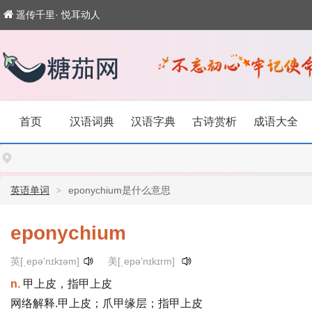
遥传千里· 悦耳动人
首页
汉语词典
汉语字典
古诗赏析
成语大全
英语单词
eponychium是什么意思
eponychium
英[ˌepə'nɪkɪəm]
美[ˌepə'nɪkɪrm]
n.
甲上皮，指甲上皮
网络解释.甲上皮；爪甲缘层；指甲上皮