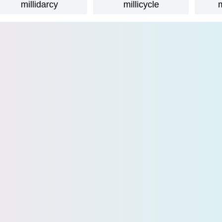
millidarcy
millicycle