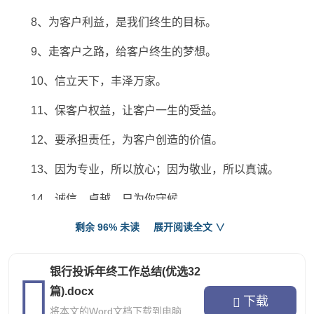
8、为客户利益，是我们终生的目标。
9、走客户之路，给客户终生的梦想。
10、信立天下，丰泽万家。
11、保客户权益，让客户一生的受益。
12、要承担责任，为客户创造的价值。
13、因为专业，所以放心；因为敬业，所以真诚。
14、诚信、卓越、只为你守候。
剩余 96% 未读
展开阅读全文 ∨
15、让客户需求，得到最有效的回馈。
16、服务创造未来，专业得以信任。
银行投诉年终工作总结(优选32
17、信立天下，丰泽万家。
篇).docx
下载
将本文的Word文档下载到电脑