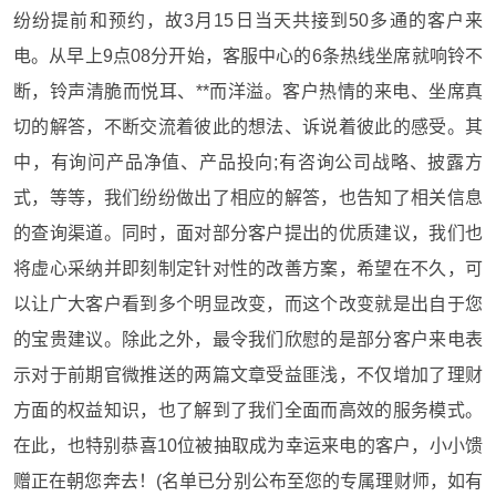
纷纷提前和预约，故3月15日当天共接到50多通的客户来
电。从早上9点08分开始，客服中心的6条热线坐席就响铃不
断，铃声清脆而悦耳、**而洋溢。客户热情的来电、坐席真
切的解答，不断交流着彼此的想法、诉说着彼此的感受。其
中，有询问产品净值、产品投向;有咨询公司战略、披露方
式，等等，我们纷纷做出了相应的解答，也告知了相关信息
的查询渠道。同时，面对部分客户提出的优质建议，我们也
将虚心采纳并即刻制定针对性的改善方案，希望在不久，可
以让广大客户看到多个明显改变，而这个改变就是出自于您
的宝贵建议。除此之外，最令我们欣慰的是部分客户来电表
示对于前期官微推送的两篇文章受益匪浅，不仅增加了理财
方面的权益知识，也了解到了我们全面而高效的服务模式。
在此，也特别恭喜10位被抽取成为幸运来电的客户，小小馈
赠正在朝您奔去！(名单已分别公布至您的专属理财师，如有