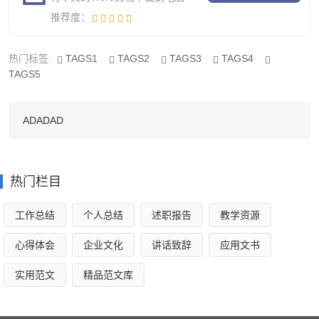
18、诚信、合作、共赢。为您的消费开辟绿色通道。
推荐度：
19、工商银行，温暖就在您的身旁。
热门标签:
TAGS1
TAGS2
TAGS3
TAGS4
20、工商银行，大家的好选择。
TAGS5
银行投诉年终工作总结3
ADADAD
一、**重视，周密部署
落实文件要求，认真开展失信投诉举报宣传活动，局
热门栏目
******，认真**，成立以**为组长，局**及局机关各科室、事业
工作总结
个人总结
述职报告
教学资源
单位、国土分局(所)负责人为成员的**小组，以开展失信投诉
举报宣传为契机，广泛宣传动员全社会的力量，加大对失信
心得体会
企业文化
讲话致辞
应用文书
行为及时有效惩戒，让失信者“一处失信，处处受限”，促进
实用范文
精品范文库
诚实守信环境的形成，提升全社会信用环境水*。
二、形式多样，营造氛围