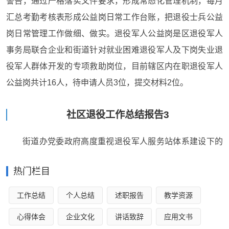
警告，通过严格落实文件要求，形成常态化管理机制，每月
汇总考勤考核表形成公益岗日常工作台账，把退役士兵公益
岗日常管理工作做细、做实。退役军人公益岗是区退役军人
事务局联合企业和街道针对就业困难退役军人及下岗失业退
役军人群体开发的专项救助岗位，目前辖区内在职退役军人
公益岗共计16人，待申请人员3位，提交材料2位。
社区退役工作总结报告3
街道办党委政府高度重视退役军人服务站体系建设下的
双拥工作，主要领导亲自抓，成立双拥工作领导小组，完善
热门栏目
各项工作制度，广泛深入开展宣传教育工作，增强全民双拥
意识。
工作总结
个人总结
述职报告
教学资源
办事处党委、党政府充分认识到双拥工作的重要意义，
心得体会
企业文化
讲话致辞
应用文书
始终把双拥工作摆在维护国家长治久安、稳定社会、促进经