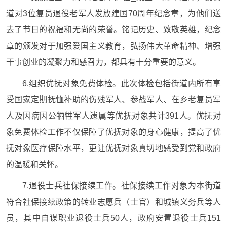
道对3位复员退役老军人发放建国70周年纪念章，为他们送
去了节日的祝福和无尚的荣誉。铭记历史、致敬英雄，纪念
章的颁发对于加强爱国主义教育，弘扬伟大革命精神、增强
干事创业的凝聚力和感召力，都具有十分重要的意义。
6.组织优抚对象免费体检。此次体检包括街道内所有享
受国家定期抚恤补助的伤残军人、参战军人、在乡老复员军
人及因病因公牺牲军人遗属等优抚对象共计391人。优抚对
象免费体检工作不仅保障了优抚对象的身心健康，提高了优
抚对象医疗保障水平，更让优抚对象真切地感受到党和政府
的温暖和关怀。
7.退役士兵社保接续工作。社保接续工作对象为本街道
符合社保接续政策的转业志愿兵（士官）和城镇义务兵等人
员，其中自谋职业退役士兵50人，政府安置退役士兵151