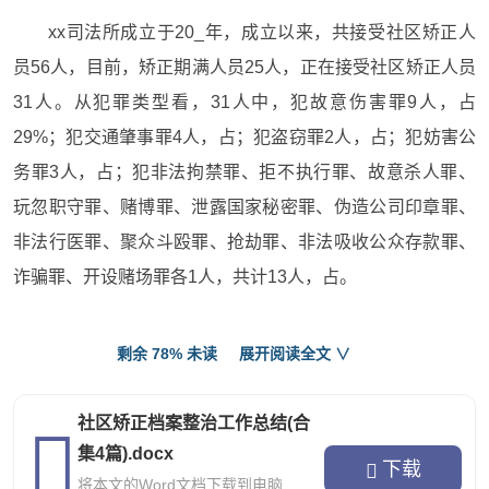
xx司法所成立于20_年，成立以来，共接受社区矫正人
员56人，目前，矫正期满人员25人，正在接受社区矫正人员
31人。从犯罪类型看，31人中，犯故意伤害罪9人，占
29%；犯交通肇事罪4人，占；犯盗窃罪2人，占；犯妨害公
务罪3人，占；犯非法拘禁罪、拒不执行罪、故意杀人罪、
玩忽职守罪、赌博罪、泄露国家秘密罪、伪造公司印章罪、
非法行医罪、聚众斗殴罪、抢劫罪、非法吸收公众存款罪、
诈骗罪、开设赌场罪各1人，共计13人，占。
二、矫正和帮扶教育工作开展情况
剩余 78% 未读
展开阅读全文 ∨
按照社区矫正工作的要求，xx司法所接到法院或_送达
的社区矫正人员移交表以后，对每位矫正人员都进行了资料
社区矫正档案整治工作总结(合
登记、建档管理，针对每个矫正对象的不同情况，接收以后
集4篇).docx
下载
由专人与矫正对象所在村委会或社区居委会接洽，共同负责
将本文的Word文档下载到电脑