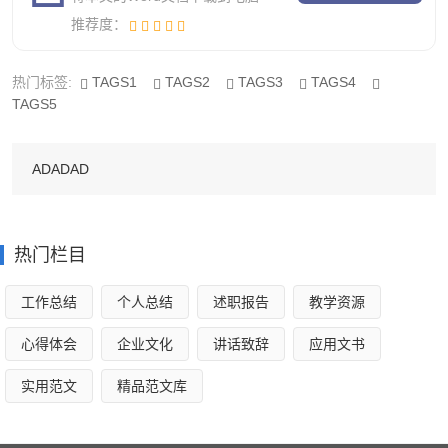
对矫正人员进行监管、定期谈话、与矫正人员的亲属、邻
推荐度：
居、工作单位、学校等了解矫正人员的心理状态和生活情况
等。现接受矫正的31人中，大部分属于罪刑较轻或过失犯
热门标签:
TAGS1
TAGS2
TAGS3
TAGS4
TAGS5
罪，接受矫正过程中，都能够积极配合司法所和村（居）委
会的工作，认真努力接受改造，未出现重新犯罪的人员。
ADADAD
今年司法所组织多次学习培训活动，包括国家政策、法
律知识等方面的学习活动。组织社区服务活动，9月重阳节
活动，18名矫正人员，30名志愿者还有检-察-院司法所工作
热门栏目
人员参加关爱老人活动，为老人理发、按摩，打扫家中卫
工作总结
个人总结
述职报告
教学资源
生，修理自行车等；11月组织创建文明城市，法律进社区宣
心得体会
企业文化
讲话致辞
应用文书
传活动，15名社区矫正人员、普法志愿者、社区工作人员、
社区共建人员共计百人参加清理小区卫生死角，小广告公益
实用范文
精品范文库
劳动，向群众发放法律知识手册20种，共计4000册，在发放
知识手册的同时，自己也得到学习。最后一个月组织一次集