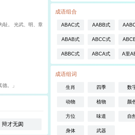
成语组合
錮为耻。 光武、明、章
ABAC式
AABB式
AAB
ABAB式
ABCC式
ABC
ABBC式
ABCA式
A里A
成语组词
其德。」
生肖
四季
数
动物
植物
颜
方位
味道
自
辩才无阂
身体
武器