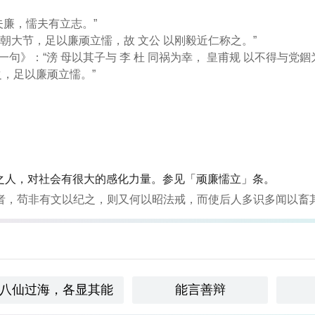
夫廉，懦夫有立志。”
立朝大节，足以廉顽立懦，故 文公 以刚毅近仁称之。”
一句》：“滂 母以其子与 李 杜 同祸为幸， 皇甫规 以不得与党
之，足以廉顽立懦。”
之人，对社会有很大的感化力量。参见「顽廉懦立」条。
者，苟非有文以纪之，则又何以昭法戒，而使后人多识多闻以畜
八仙过海，各显其能
能言善辩