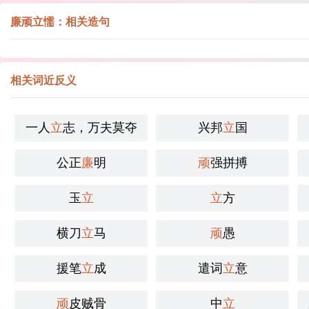
廉顽立懦：相关造句
相关词近反义
一人
立
志，万夫莫夺
兴邦
立
国
公正
廉
明
顽
强拼搏
玉
立
立
方
横刀
立
马
顽
愚
援笔
立
成
遣词
立
意
顽
皮贼骨
中
立