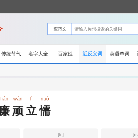
传统节气
名字大全
百家姓
近反义词
英语单词
lián
wán
lì
nuò
廉顽立懦
[lì ]
[n