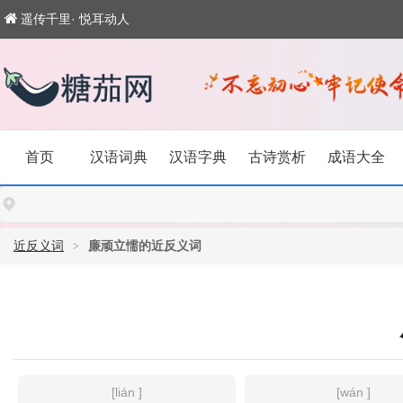
遥传千里· 悦耳动人
首页
汉语词典
汉语字典
古诗赏析
成语大全
近反义词
廉顽立懦的近反义词
[lián ]
[wán ]