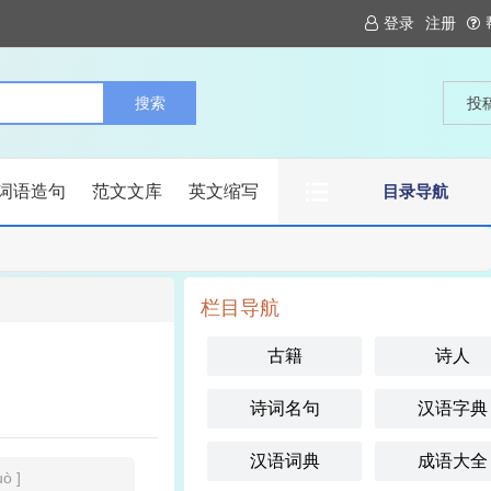
登录
注册
投
词语造句
范文文库
英文缩写
目录导航
栏目导航
古籍
诗人
诗词名句
汉语字典
汉语词典
成语大全
uò ]