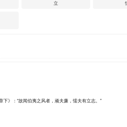
立
章下》：“故闻伯夷之风者，顽夫廉，懦夫有立志。”