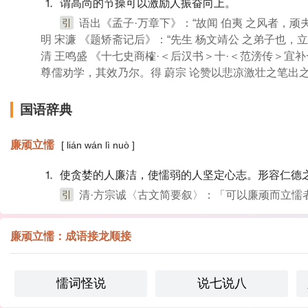
⒈ 谓高尚的节操可以激励人振奋向上。
引
语出《孟子·万章下》：“故闻 伯夷 之风者，顽
明 宋濂 《题矫斋记后》：“先生 杨文靖公 之弟子也，
清 王鸣盛 《十七史商榷·＜后汉书＞十·＜范滂传＞宜补
尊儒劝学，其效乃尔。得 蔚宗 论赞以悲凉激壮之笔出
国语辞典
廉顽立懦
[ lián wán lì nuò ]
⒈ 使贪婪的人廉洁，使懦弱的人坚定心志。形容仁德
引
清·方宗诚〈古文简要叙〉：「可以廉顽而立懦
廉顽立懦：成语接龙顺接
懦词怪说
说七说八