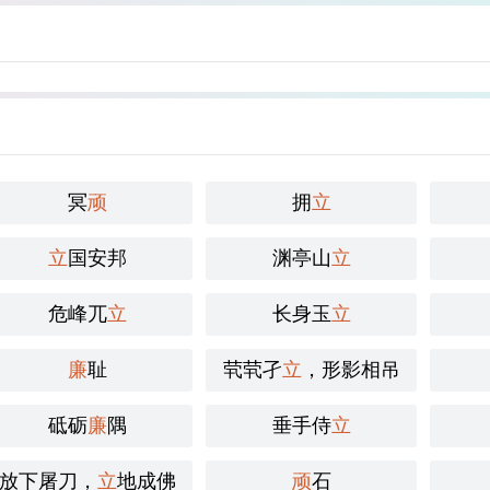
冥
顽
拥
立
立
国安邦
渊亭山
立
危峰兀
立
长身玉
立
廉
耻
茕茕孑
立
，形影相吊
砥砺
廉
隅
垂手侍
立
放下屠刀，
立
地成佛
顽
石