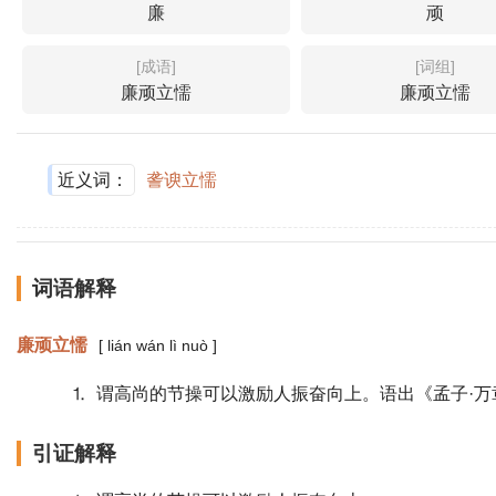
廉
顽
[成语]
[词组]
廉顽立懦
廉顽立懦
近义词：
詟谀立懦
词语解释
廉顽立懦
[ lián wán lì nuò ]
⒈ 谓高尚的节操可以激励人振奋向上。语出《孟子·万
引证解释