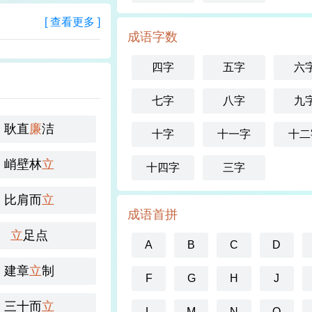
[ 查看更多 ]
成语字数
四字
五字
六
七字
八字
九
耿直
廉
洁
十字
十一字
十二
峭壁林
立
十四字
三字
比肩而
立
成语首拼
立
足点
A
B
C
D
建章
立
制
F
G
H
J
三十而
立
L
M
N
O