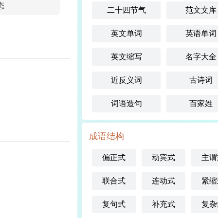
态
二十四节气
范文文库
英文单词
英语单词
英文缩写
名字大全
近反义词
古诗词
词语造句
百家姓
成语结构
偏正式
动宾式
主谓
联合式
连动式
紧缩
复句式
补充式
复杂