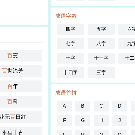
成语字数
四字
五字
六
七字
八字
九
百
变
十字
十一字
十二
百
世流芳
十四字
三字
百
年
成语首拼
百
科
A
B
C
D
花无
百
日红
F
G
H
J
永垂
千
古
L
M
N
O