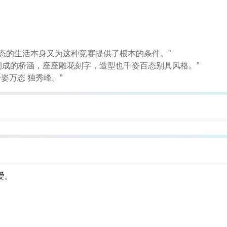
百态的生活本身又为这种竞赛提供了根本的条件。”
砌成的桥涵，座座雕花刻字，造型也千姿百态别具风格。”
姿万态 独秀峰。”
爱。