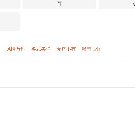
百
风情万种
各式各样
无奇不有
稀奇古怪