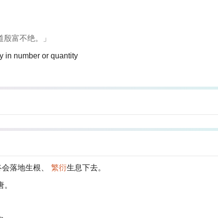
道殷富不绝。」
ly in number or quantity
终会落地生根、
繁衍
生息下去。
唐。