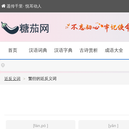
遥传千里· 悦耳动人
首页
汉语词典
汉语字典
古诗赏析
成语大全
近反义词
繁衍的近反义词
[fán,pó ]
[yǎn ]