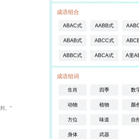
成语组合
ABAC式
AABB式
AAB
ABAB式
ABCC式
ABC
ABBC式
ABCA式
A里A
成语组词
生肖
四季
数
动物
植物
颜
邦。”
方位
味道
自
身体
武器