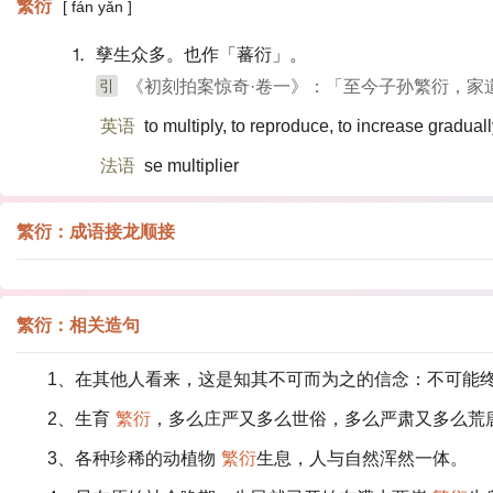
繁衍
[ fán yǎn ]
⒈ 孳生众多。也作「蕃衍」。
引
《初刻拍案惊奇·卷一》：「至今子孙繁衍，家
英语
to multiply, to reproduce, to increase gradual
法语
se multiplier
繁衍：成语接龙顺接
繁衍：相关造句
1、在其他人看来，这是知其不可而为之的信念：不可能
2、生育
繁衍
，多么庄严又多么世俗，多么严肃又多么荒
3、各种珍稀的动植物
繁衍
生息，人与自然浑然一体。