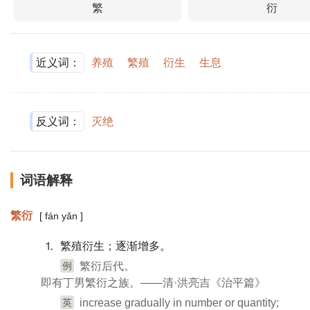
繁
衍
近义词：
养殖
繁殖
衍生
生息
反义词：
灭绝
词语解释
繁衍
[ fán yǎn ]
⒈ 繁殖衍生；逐渐增多。
例
繁衍后代。
即有丁男繁衍之族。——清·洪亮吉《治平篇》
英
increase gradually in number or quantity;