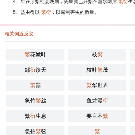
4、早在原始社会晚期，先民就已开始在澧水两岸
繁衍
生
5、益虫得以
繁衍
，以遏制害虫的数量。
相关词近反义
繁
花嫩叶
枝
繁
邹
衍
谈天
枝叶
繁
茂
繁
嚣
繁
华世界
急竹
繁
丝
鱼龙漫
衍
繁
衍
生息
要言不
繁
急拍
繁
弦
繁