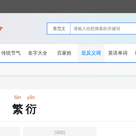
传统节气
名字大全
百家姓
近反义词
英语单词
fán
yǎn
繁衍
[词组]