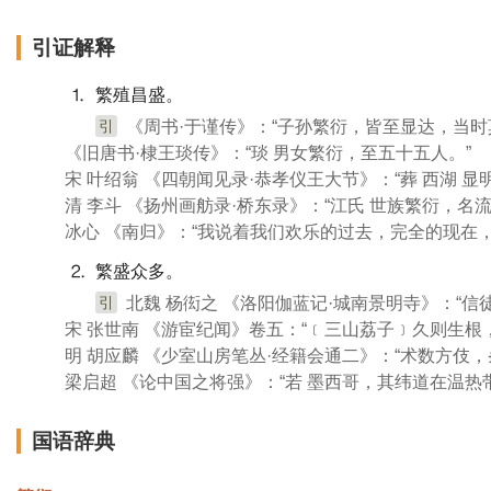
引证解释
⒈ 繁殖昌盛。
引
《周书·于谨传》：“子孙繁衍，皆至显达，当时
《旧唐书·棣王琰传》：“琰 男女繁衍，至五十五人。”
宋 叶绍翁 《四朝闻见录·恭孝仪王大节》：“葬 西湖 
清 李斗 《扬州画舫录·桥东录》：“江氏 世族繁衍，名流
冰心 《南归》：“我说着我们欢乐的过去，完全的现在
⒉ 繁盛众多。
引
北魏 杨衒之 《洛阳伽蓝记·城南景明寺》：“
宋 张世南 《游宦纪闻》卷五：“﹝三山荔子﹞久则生
明 胡应麟 《少室山房笔丛·经籍会通二》：“术数方伎
梁启超 《论中国之将强》：“若 墨西哥，其纬道在温热
国语辞典