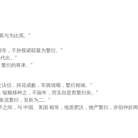
莫与为比焉。”
显明寺，子孙视诸邸最为繁衍。”
代出。”
，繁衍的将来。”
信徒法侣，持花成藪，车骑填咽，繁衍相倾。”
根，锯截移种之，不踰年，而实自是愈繁衍矣。”
，条流繁衍，至析为二。”
带之间，与 中国、美国 相等，地质肥沃，物产繁衍，亦伯仲於两