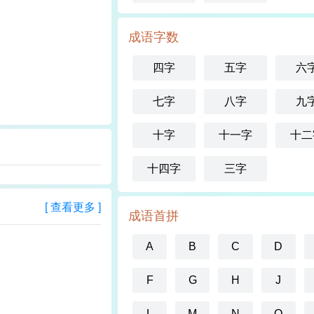
成语字数
四字
五字
六
七字
八字
九
十字
十一字
十二
十四字
三字
[ 查看更多 ]
成语首拼
A
B
C
D
F
G
H
J
L
M
N
O