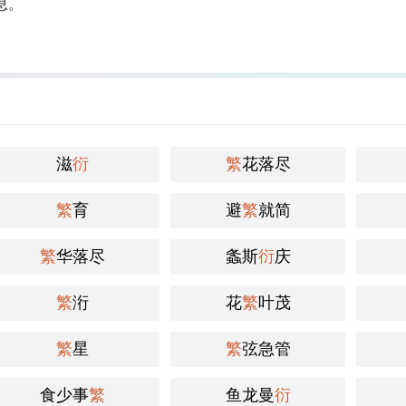
息。
滋
衍
繁
花落尽
繁
育
避
繁
就简
繁
华落尽
螽斯
衍
庆
繁
洐
花
繁
叶茂
繁
星
繁
弦急管
食少事
繁
鱼龙曼
衍