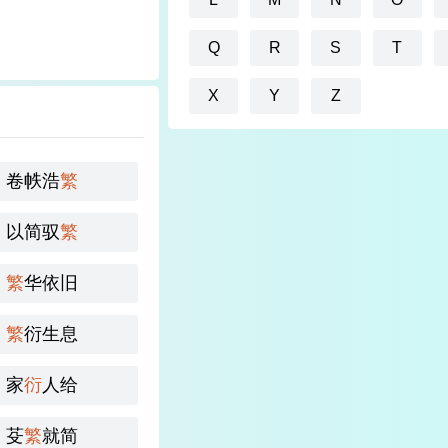
Q
R
S
T
X
Y
Z
卷帙浩
繁
以简驭
繁
繁
华依旧
繁
衍生息
家
衍
人给
芟
繁
就简