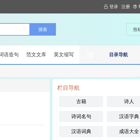
登录
注册
投
词语造句
范文文库
英文缩写
目录导航
栏目导航
古籍
诗人
诗词名句
汉语字典
汉语词典
成语大全