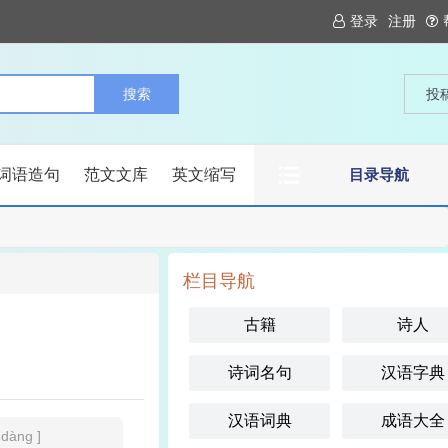
登录
注册
投
词语造句
范文文库
英文缩写
目录导航
栏目导航
古籍
诗人
诗词名句
汉语字典
汉语词典
成语大全
,dàng ]