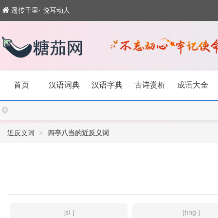
遥传千里· 悦耳动人
首页
汉语词典
汉语字典
古诗赏析
成语大全
近反义词
四亭八当的近反义词
[sì ]
[tíng ]