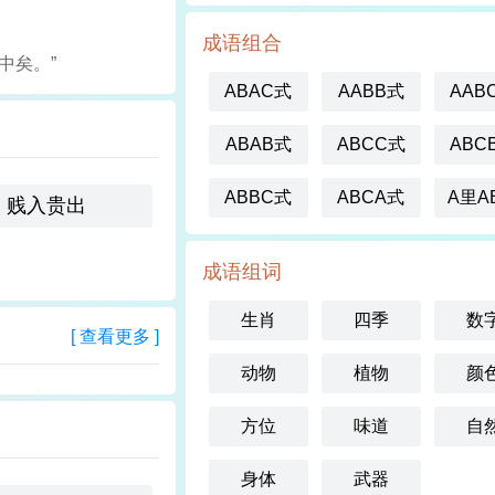
成语组合
中矣。”
ABAC式
AABB式
AAB
ABAB式
ABCC式
ABC
ABBC式
ABCA式
A里A
贱入贵出
成语组词
生肖
四季
数
[ 查看更多 ]
动物
植物
颜
方位
味道
自
身体
武器