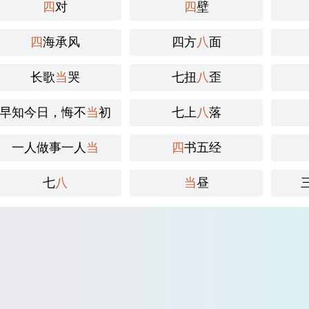
四
对
四
壁
四
海承风
四方
八
面
长歌
当
哭
七扭
八
歪
早知今日，悔不
当
初
七上
八
落
一人做事一人
当
四
书五经
七
八
当
昼