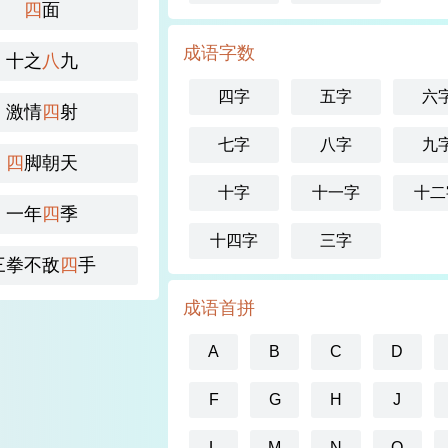
四
面
成语字数
十之
八
九
四字
五字
六
激情
四
射
七字
八字
九
四
脚朝天
十字
十一字
十二
一年
四
季
十四字
三字
三拳不敌
四
手
成语首拼
A
B
C
D
F
G
H
J
L
M
N
O