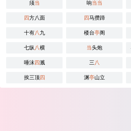
须
当
响
当
当
四
方八面
四
马攒蹄
十有
八
九
楼台
亭
阁
七纵
八
横
当
头炮
唾沫
四
溅
三
八
挨三顶
四
渊
亭
山立