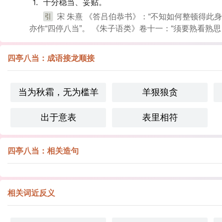
⒈ 十分稳当、妥贴。
引
宋 朱熹 《答吕伯恭书》：“不知如何整顿得此
亦作“四停八当”。 《朱子语类》卷十一：“须要熟看
四亭八当：成语接龙顺接
当为秋霜，无为槛羊
羊狠狼贪
出于意表
表里相符
四亭八当：相关造句
相关词近反义