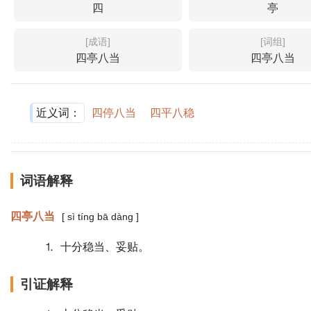
四
亭
[成语]
[词组]
四亭八当
四亭八当
近义词：
四停八当
四平八稳
词语解释
四亭八当
[ sì tíng bā dàng ]
⒈ 十分稳当、妥贴。
引证解释