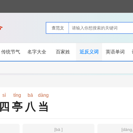
传统节气
名字大全
百家姓
近反义词
英语单词
sì
tíng
bā
dàng
四亭八当
[bā ]
[dāng