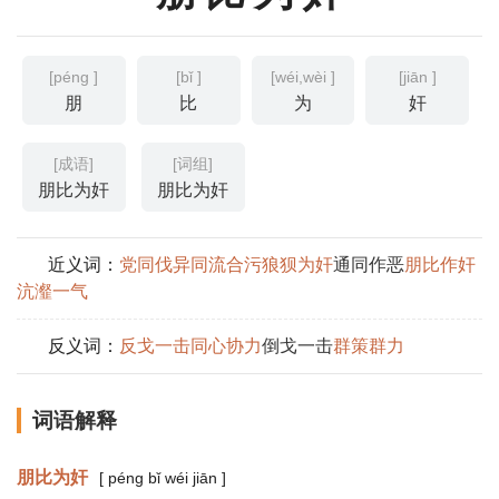
[péng ]
[bǐ ]
[wéi,wèi ]
[jiān ]
朋
比
为
奸
[成语]
[词组]
朋比为奸
朋比为奸
近义词：
党同伐异
同流合污
狼狈为奸
通同作恶
朋比作奸
沆瀣一气
反义词：
反戈一击
同心协力
倒戈一击
群策群力
词语解释
朋比为奸
[ péng bǐ wéi jiān ]