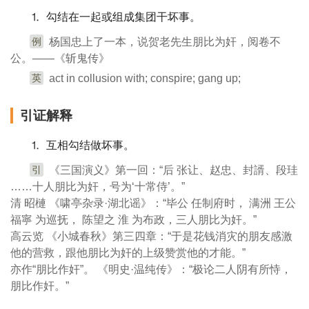
⒈ 勾结在一起或组成集团干坏事。
例
杨国忠上了一本，说贺老先生朋比为奸，阅卷不
公。——《斩鬼传》
英
act in collusion with; conspire; gang up;
引证解释
⒈ 互相勾结做坏事。
引
《三国演义》第一回：“后 张让、赵忠、封諝、段珪
……十人朋比为奸，号为‘十常侍’。”
清 昭槤 《啸亭杂录·湖北谣》：“毕公 任制府时， 满洲 王公
福寧 为巡抚， 陈望之 淮 为布政，三人朋比为奸。”
高云览 《小城春秋》第三四章：“于是花钱消灾的朋友感激
他的营救，跟他朋比为奸的上级赞赏他的才能。”
亦作“朋比作奸”。 《明史·温纯传》：“极论二人阴有所恃，
朋比作奸。”