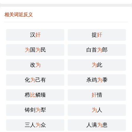
相关词近反义
汉
奸
捉
奸
为
国
为
民
白首
为
郎
改
为
为
此
化
为
己有
杀鸡
为
黍
栉
比
鳞臻
奸
情
铸剑
为
犁
为
人
三人
为
众
人满
为
患