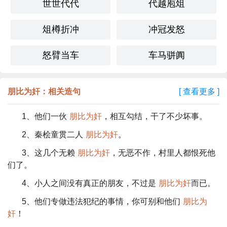
世世代代
代越庖俎
俎樽折冲
冲冠发怒
怒臂当车
车马骈阗
朋比为奸：相关造句
[ 查看更多 ]
1、他们一伙
朋比为奸
，相互勾结，干了不少坏事。
2、秦桧童贯二人
朋比为奸
。
3、这几个无赖
朋比为奸
，无恶不作，村里人都恨死他
们了。
4、小人之间没有真正的朋友，不过是
朋比为奸
而已。
5、他们专做违法犯纪的事情，你可别和他们
朋比为
奸
！