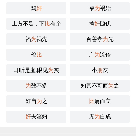
鸡
奸
福
为
祸始
上方不足，下
比
有余
擒
奸
擿伏
福
为
祸先
百善孝
为
先
伦
比
广
为
流传
耳听是虚,眼见
为
实
小
朋
友
为
数不多
知其不可而
为
之
好自
为
之
比
肩而立
奸
夫淫妇
无
为
自成