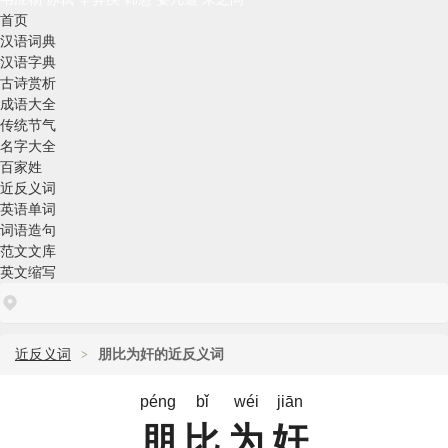
首页
汉语词典
汉语字典
古诗赏析
成语大全
传统节气
名字大全
百家姓
近反义词
英语单词
词语造句
范文文库
英文缩写
近反义词
朋比为奸的近反义词
péng
bǐ
wéi
jiān
朋比为奸