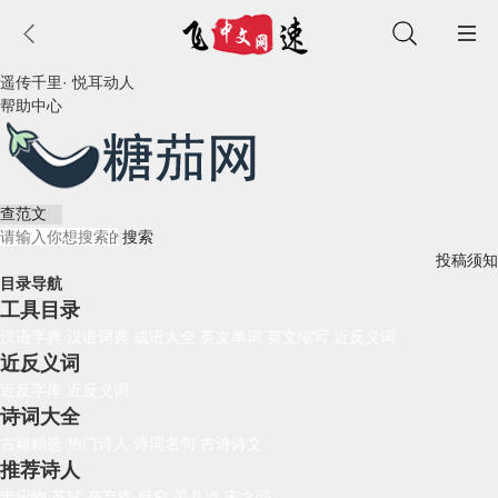
遥传千里· 悦耳动人
帮助中心
投稿须知
目录导航
工具目录
汉语字典
汉语词典
成语大全
英文单词
英文缩写
近反义词
近反义词
近反字库
近反义词
诗词大全
古籍精选
热门诗人
诗词名句
古诗诗文
推荐诗人
韦应物
苏轼
辛弃疾
韩愈
晏几道
宋之问