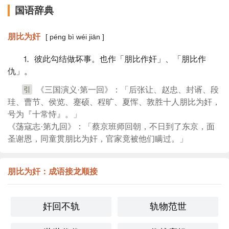
国语辞典
朋比为奸
[ péng bì wéi jiān ]
⒈ 彼此勾结做坏事。也作「朋比作奸」、「朋比作
仇」。
引
《三国演义·第一回》：「后张让、赵忠、封谞、段
珪、曹节、侯览、蹇硕、程旷、夏恽、敦胜十人朋比为奸，
号为『十常恃』。」
《荡寇志·第九回》：「蔡京班师回朝，不日到了东京，面
圣谢恩，同童贯朋比为奸，官家竟被他们瞒过。」
朋比为奸：成语接龙顺接
奸回不轨
轨物范世