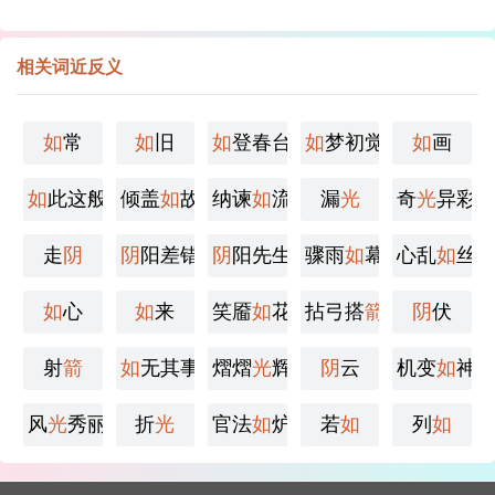
相关词近反义
如
常
如
旧
如
登春台
如
梦初觉
如
画
如
此这般
倾盖
如
故
纳谏
如
流
漏
光
奇
光
异彩
走
阴
阴
阳差错
阴
阳先生
骤雨
如
幕
心乱
如
丝
如
心
如
来
笑靥
如
花
拈弓搭
箭
阴
伏
射
箭
如
无其事
熠熠
光
辉
阴
云
机变
如
神
风
光
秀丽
折
光
官法
如
炉
若
如
列
如