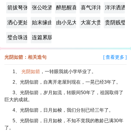
箭拔弩张
张公吃酒李公醉
醉怒醒喜
喜气洋洋
洋洋洒洒
洒心更始
始末缘由
由小见大
大富大贵
贵阴贱璧
璧合珠连
连篇累牍
光阴如箭：相关造句
[ 查看更多 ]
1、
光阴如箭
，一转眼我就小学毕业了。
2、光阴似箭，自离开老屋到现在，一晃已经3年了。
3、光阴似箭，岁月如流，转眼间50年了，祖国取得了
巨大的成就。
4、光阴似箭，日月如梭，我们分别已经三年了。
5、光阴似箭，日月如梭，不知不觉我的教龄已满30年
了。