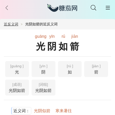
近反义词
光阴如箭的近反义词
guāng
yīn
rú
jiàn
光阴如箭
[guāng ]
[yīn ]
[rú ]
[jiàn ]
光
阴
如
箭
[成语]
[词组]
光阴如箭
光阴如箭
近义词：
光阴似箭
寒来暑往