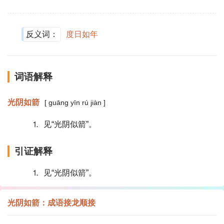
反义词：
度日如年
词语解释
光阴如箭
[ guāng yīn rú jiàn ]
⒈ 见“光阴似箭”。
引证解释
⒈ 见“光阴似箭”。
光阴如箭：成语接龙顺接