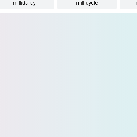
millidarcy
millicycle