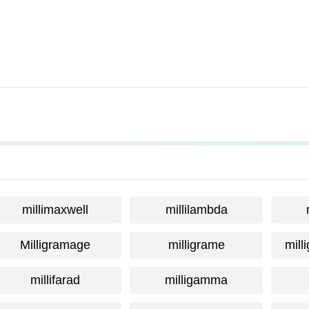
millimaxwell
millilambda
Milligramage
milligrame
mill
millifarad
milligamma