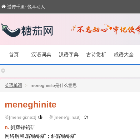
遥传千里· 悦耳动人
首页
汉语词典
汉语字典
古诗赏析
成语大全
英语单词
meneghinite是什么意思
meneghinite
英[menə'gi:naɪt]
美[menə'gi:naɪt]
n.
斜辉锑铅矿
网络解释.辉锑铅矿；斜辉锑铅矿