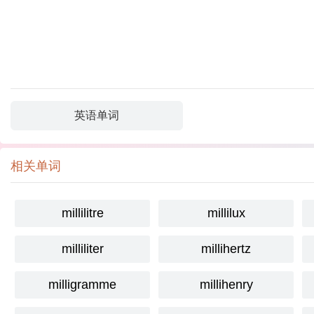
英语单词
相关单词
millilitre
millilux
milliliter
millihertz
milligramme
millihenry