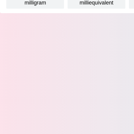
milligram
milliequivalent