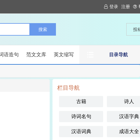
登录
注册
投
词语造句
范文文库
英文缩写
目录导航
栏目导航
古籍
诗人
诗词名句
汉语字典
汉语词典
成语大全