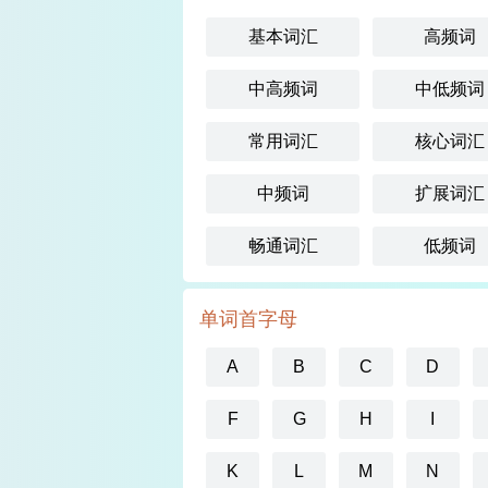
基本词汇
高频词
中高频词
中低频词
常用词汇
核心词汇
中频词
扩展词汇
畅通词汇
低频词
单词首字母
A
B
C
D
F
G
H
I
K
L
M
N