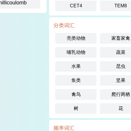
millicoulomb
CET4
TEM8
分类词汇
壳类动物
家畜家禽
哺乳动物
蔬菜
水果
昆虫
鱼类
坚果
禽鸟
爬行两栖
树
花
频率词汇