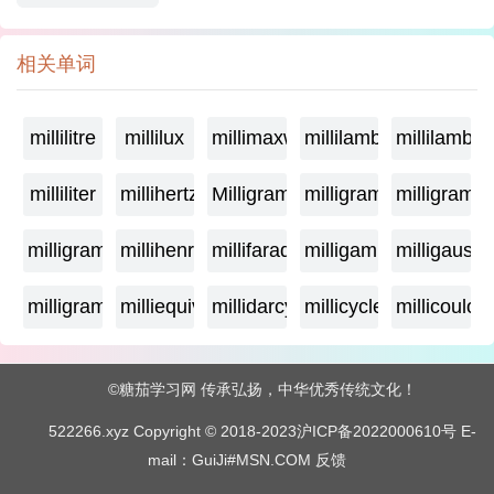
相关单词
millilitre
millilux
millimaxwell
millilambda
millilamber
milliliter
millihertz
Milligramage
milligrame
milligrame
milligramme
millihenry
millifarad
milligamma
milligauss
milligram
milliequivalent
millidarcy
millicycle
millicoulo
©糖茄学习网 传承弘扬，中华优秀传统文化！
522266.xyz Copyright © 2018-2023
沪ICP备2022000610号
E-
mail：GuiJi#MSN.COM
反馈