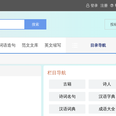
登录
注册
投
词语造句
范文文库
英文缩写
目录导航
栏目导航
古籍
诗人
诗词名句
汉语字典
汉语词典
成语大全