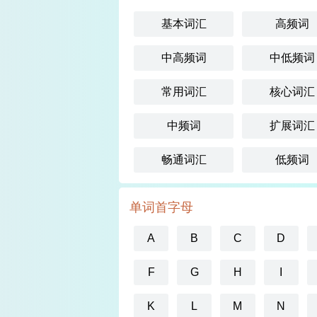
基本词汇
高频词
中高频词
中低频词
常用词汇
核心词汇
中频词
扩展词汇
畅通词汇
低频词
单词首字母
A
B
C
D
F
G
H
I
K
L
M
N