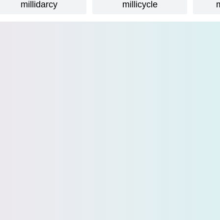
millidarcy
millicycle