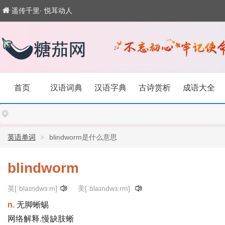
遥传千里· 悦耳动人
首页
汉语词典
汉语字典
古诗赏析
成语大全
英语单词
blindworm是什么意思
blindworm
英[ˈblaɪndwɜ:m]
美[ˈblaɪndwɜ:rm]
n.
无脚蜥蜴
网络解释.慢缺肢蜥