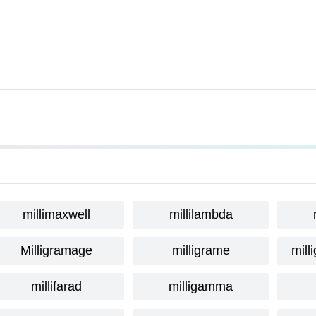
millimaxwell
millilambda
Milligramage
milligrame
mill
millifarad
milligamma