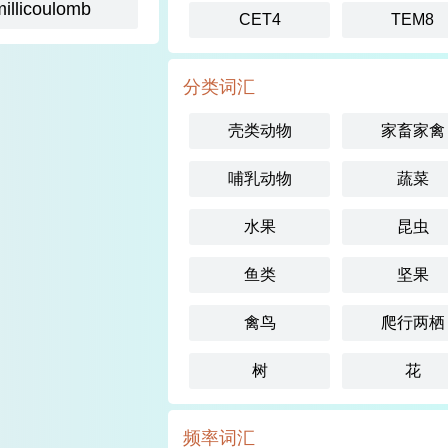
millicoulomb
CET4
TEM8
分类词汇
壳类动物
家畜家禽
哺乳动物
蔬菜
水果
昆虫
鱼类
坚果
禽鸟
爬行两栖
树
花
频率词汇