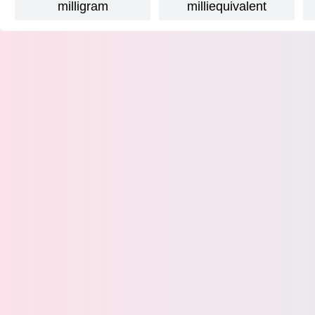
milligram
milliequivalent