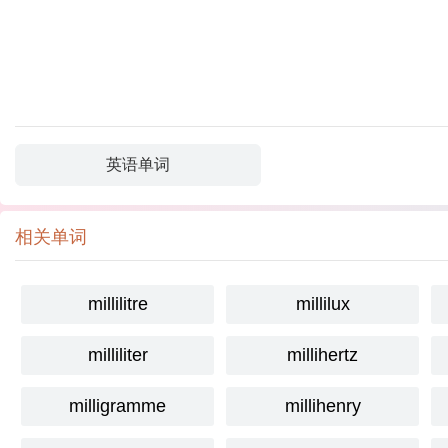
英语单词
相关单词
millilitre
millilux
milliliter
millihertz
milligramme
millihenry