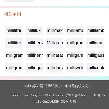
相关单词
millilitre
millilux
millimaxwell
millilambda
millilamber
milliliter
millihertz
Milligramage
milligrame
milligrame
milligramme
millihenry
millifarad
milligamma
milligauss
milligram
milliequivalent
millidarcy
millicycle
millicoulo
©糖茄学习网 传承弘扬，中华优秀传统文化！
522266.xyz Copyright © 2018-2023
沪ICP备2022000610号
E-
mail：GuiJi#MSN.COM
反馈