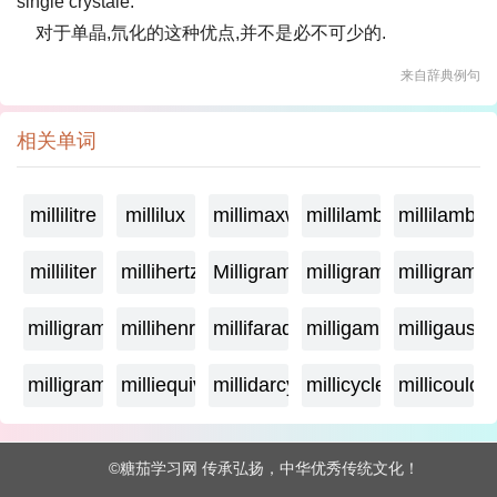
single crystale.
对于单晶,氘化的这种优点,并不是必不可少的.
来自辞典例句
相关单词
millilitre
millilux
millimaxwell
millilambda
millilamber
milliliter
millihertz
Milligramage
milligrame
milligrame
milligramme
millihenry
millifarad
milligamma
milligauss
milligram
milliequivalent
millidarcy
millicycle
millicoulo
©糖茄学习网 传承弘扬，中华优秀传统文化！