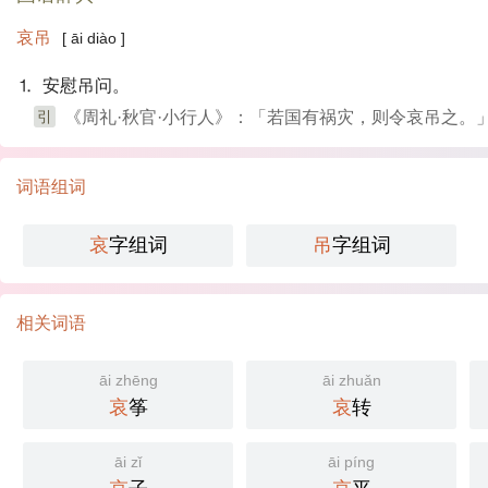
哀吊
[ āi diào ]
⒈ 安慰吊问。
引
《周礼·秋官·小行人》：「若国有祸灾，则令哀吊之。
词语组词
哀
字组词
吊
字组词
相关词语
āi zhēng
āi zhuǎn
哀
筝
哀
转
āi zǐ
āi píng