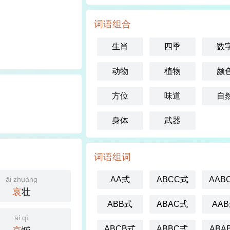
词语组合
生肖
四季
数
动物
植物
颜
方位
味道
自
身体
武器
词语组词
āi zhuàng
AA式
ABCC式
AAB
哀
壮
ABB式
ABAC式
AA
āi qī
ABCB式
ABBC式
ABA