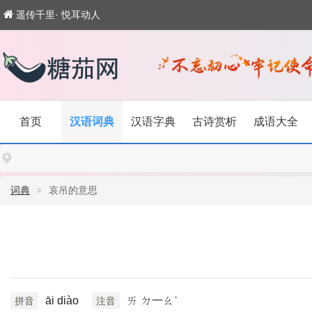
遥传千里· 悦耳动人
首页
汉语词典
汉语字典
古诗赏析
成语大全
词典
哀吊的意思
āi diào
ㄞ ㄉ一ㄠˋ
拼音
注音