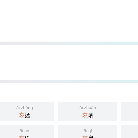
」
āi zhěng
āi zhuàn
哀
拯
哀
啭
āi pò
āi qǐ