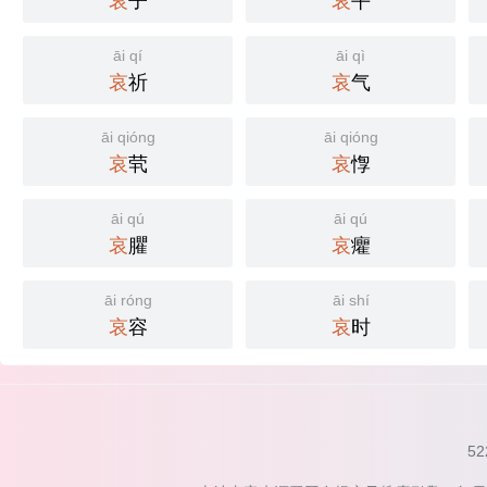
哀
子
哀
平
āi qí
āi qì
哀
祈
哀
气
āi qióng
āi qióng
哀
茕
哀
惸
āi qú
āi qú
哀
臞
哀
癯
āi róng
āi shí
哀
容
哀
时
52