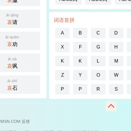
哀
慽
āi qǐng
词语首拼
哀
请
A
B
C
D
āi quàn
哀
劝
X
F
G
H
āi sà
K
K
L
M
哀
飒
Z
Y
O
W
āi shí
哀
石
P
P
R
S
i#MSN.COM
反馈