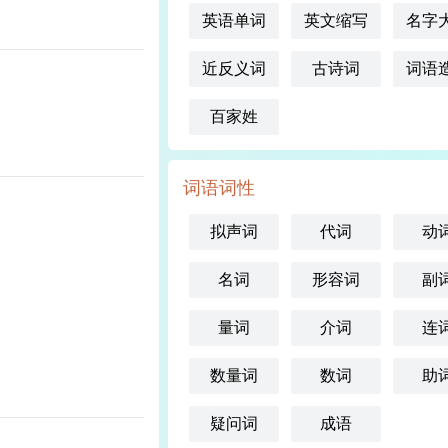
英语单词
英文缩写
名字
近反义词
古诗词
词语
百家姓
词语词性
拟声词
代词
动
名词
形容词
副
量词
介词
连
数量词
数词
助
疑问词
成语