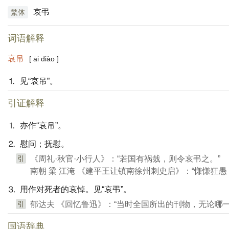
哀弔
繁体
词语解释
哀吊
[ āi diào ]
⒈ 见“哀吊”。
引证解释
⒈ 亦作“哀吊”。
⒉ 慰问；抚慰。
引
《周礼·秋官·小行人》：“若国有祸烖，则令哀弔之。”
南朝 梁 江淹 《建平王让镇南徐州刺史启》：“慊慊狂愚
⒊ 用作对死者的哀悼。见“哀弔”。
引
郁达夫 《回忆鲁迅》：“当时全国所出的刊物，无论哪一
国语辞典