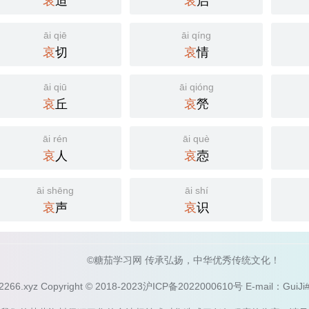
哀
迫
哀
启
āi qiē
āi qíng
哀
切
哀
情
āi qiū
āi qióng
哀
丘
哀
焭
āi rén
āi què
哀
人
哀
悫
āi shēng
āi shí
哀
声
哀
识
©糖茄学习网 传承弘扬，中华优秀传统文化！
2266.xyz Copyright © 2018-2023
沪ICP备2022000610号
E-mail：GuiJ