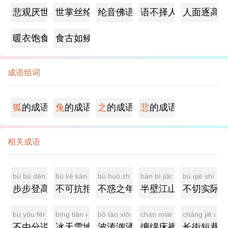
悲观厌世
世掌丝纶
纶音佛语
语不择人
人面逐高
暖衣饱食
食古如鲠
成语组词
狐
的成语
兔
的成语
之
的成语
悲
的成语
相关成语
bù bù dēng gāo
bù kě kàng jù
bù huò zhī nián
bàn bì jiāng shān
bù qiē shí jì
步步登高
不可抗拒
不惑之年
半壁江山
不切实际
bù yóu fēn shuō
bīng tiān xuě dì
bō tāo xiōng yǒng
chán mián chuáng rù
cháng jiē duǎ
不由分说
冰天雪地
波涛汹涌
缠绵床褥
长街短巷