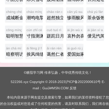
chéng chéng duàn jīn
cháo míng diàn chè
chāo rán dú lì
cǎn yǔ suān fēng
chá yú fàn bǎ
成城断金
潮鸣电掣
超然独立
惨雨酸风
茶余饭饱
cōng míng zhì huì
cùn zhǐ cè yuān
cuō tuó rì yuè
āi jīn wù xǐ
ài jiàn xì wén
聪明智慧
寸指测渊
蹉跎日月
哀矜勿喜
僾见忾闻
àn chá míng fǎng
āi fēng jī fèng
ǎi rán rén zhě
ài guó rú jiā
暗察明访
挨风缉缝
蔼然仁者
爱国如家
©糖茄学习网 传承弘扬，中华优秀传统文化！
522266.xyz Copyright © 2018-2023
沪ICP备2022000610号
E-
mail：GuiJi#MSN.COM
反馈
本站内容来源于网友提交及搜索引擎，如果我们的某些资料侵犯了您
的合法权益或对您造成了任何程度的伤害，请及时联系我们，我们将在收