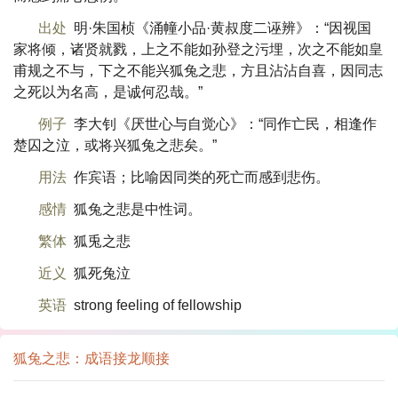
出处
明·朱国桢《涌幢小品·黄叔度二诬辨》：“因视国
家将倾，诸贤就戮，上之不能如孙登之污埋，次之不能如皇
甫规之不与，下之不能兴狐兔之悲，方且沾沾自喜，因同志
之死以为名高，是诚何忍哉。”
例子
李大钊《厌世心与自觉心》：“同作亡民，相逢作
楚囚之泣，或将兴狐兔之悲矣。”
用法
作宾语；比喻因同类的死亡而感到悲伤。
感情
狐兔之悲是中性词。
繁体
狐兎之悲
近义
狐死兔泣
英语
strong feeling of fellowship
狐兔之悲：成语接龙顺接