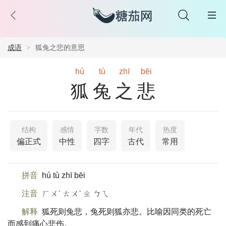
成语
狐兔之悲的意思
hú
tù
zhī
bēi
狐兔之悲
结构
感情
字数
年代
热度
偏正式
中性
四字
古代
常用
拼音
hú tù zhī bēi
注音
ㄏㄨˊ ㄊㄨˋ ㄓ ㄅㄟ
解释
狐死则兔悲，兔死则狐亦悲。比喻因同类的死亡
而感到痛心悲伤。