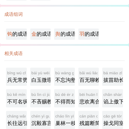
成语组词
钩
的成语
金
的成语
舆
的成语
羽
的成语
相关成语
bīng wú cháng shì
bái yù wēi xiá
bù wàng gōu hè
bǎi wú liáo lài
bá miáo zhù 
兵无常势
白玉微瑕
不忘沟壑
百无聊赖
拔苗助长
bù kě míng zhuàng
bù lìn cì jiào
bù dé ér zhī
bēi huān lí hé
chǎn shàng à
不可名状
不吝赐教
不得而知
悲欢离合
谄上傲下
cháng wǎng yuǎn yǐn
chén yì guǎ yán
cháo lín yī zhī
cán piān duàn jiǎn
cāo gē tóng s
长往远引
沉毅寡言
巢林一枝
残篇断简
操戈同室