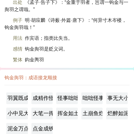
出处
《孟子·告子下》：“金重于羽者，岂谓一钩金与一
舆羽之谓哉。”
例子
明·胡应麟《诗薮·外篇·唐下》：“何异寸木岑楼，
钩金舆羽哉！”
用法
作宾语；指类比失当。
感情
钩金舆羽是贬义词。
繁体
鈎金輿羽
钩金舆羽：成语接龙顺接
羽翼既成
成精作怪
怪事咄咄
咄咄怪事
事无大小
小中见大
大笔一挥
挥金如土
土崩鱼烂
烂醉如泥
泥金万点
点金成铁