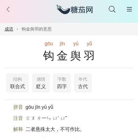
成语
钩金舆羽的意思
gōu
jīn
yú
yǔ
钩金舆羽
结构
感情
字数
年代
联合式
贬义
四字
古代
拼音
gōu jīn yú yǔ
注音
ㄍㄡ ㄐ一ㄣ ㄩˊ ㄩˇ
解释
二者悬殊太大，不可作比。